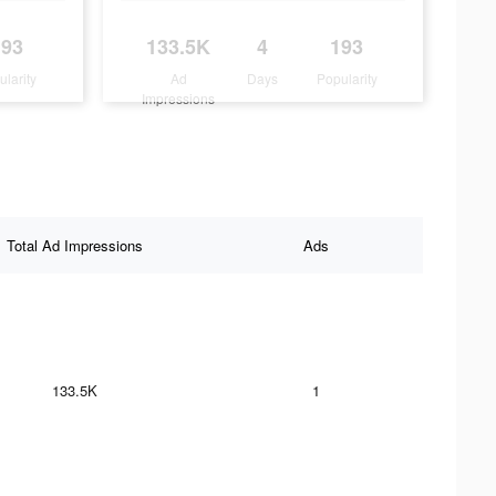
193
133.5K
4
193
ularity
Ad
Days
Popularity
Impressions
Total Ad Impressions
Ads
133.5K
1