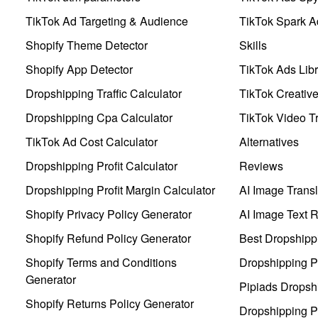
TikTok Ad Targeting & Audience
TikTok Spark A
Shopify Theme Detector
Skills
Shopify App Detector
TikTok Ads Libr
Dropshipping Traffic Calculator
TikTok Creativ
Dropshipping Cpa Calculator
TikTok Video Tr
TikTok Ad Cost Calculator
Alternatives
Dropshipping Profit Calculator
Reviews
Dropshipping Profit Margin Calculator
AI Image Transl
Shopify Privacy Policy Generator
AI Image Text 
Shopify Refund Policy Generator
Best Dropshipp
Shopify Terms and Conditions
Dropshipping P
Generator
Pipiads Dropsh
Shopify Returns Policy Generator
Dropshipping Pr