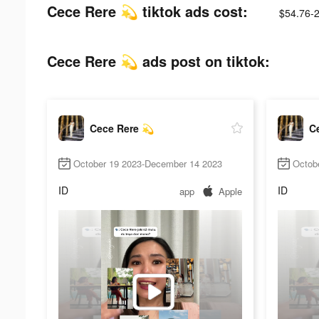
Cece Rere 💫 tiktok ads cost:
$54.76-
Cece Rere 💫 ads post on tiktok:
Cece Rere 💫
C
October 19 2023-December 14 2023
Octob
ID
ID
app
Apple