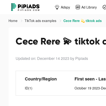
Adspy
Ad Library
Home
TikTok ads examples
Cece Rere 💫 tiktok ads
Cece Rere 💫 tiktok 
Updated on: December 14 2023
by Pipiads
Country/Region
First seen - La
ID(1)
October 19 2023-De