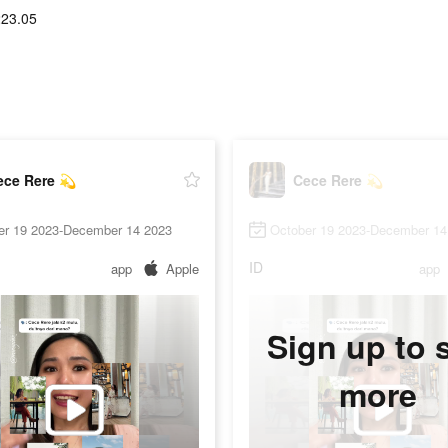
223.05
ece Rere 💫
Cece Rere 💫
er 19 2023-December 14 2023
October 19 2023-December 14
ID
app
Apple
app
Sign up to 
more