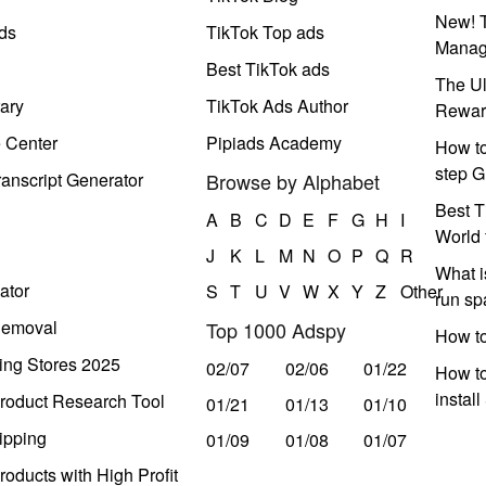
New! T
ds
TikTok Top ads
Manag
Best TikTok ads
The Ul
ary
TikTok Ads Author
Rewar
e Center
Pipiads Academy
How to
step G
anscript Generator
Browse by Alphabet
Best T
A
B
C
D
E
F
G
H
I
World 
J
K
L
M
N
O
P
Q
R
What i
ator
S
T
U
V
W
X
Y
Z
Other
run s
Removal
Top 1000 Adspy
How t
ing Stores 2025
02/07
02/06
01/22
How to
instal
roduct Research Tool
01/21
01/13
01/10
ipping
01/09
01/08
01/07
oducts with High Profit