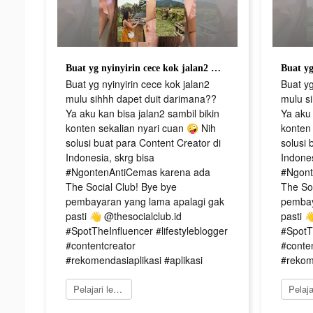
Buat yg nyinyirin cece kok jalan2 mulu sihhh dapet duit darimana?? Ya aku kan bisa jalan2 sambil bikin konten sekalian nyari cuan 🤪 Nih solusi buat para Content Creator di Indonesia, skrg bisa #NgontenAntiCemas karena ada The Social Club! Bye bye pembayaran yang lama apalagi gak pasti 👋 @thesocialclub.id #SpotTheInfluencer #lifestyleblogger #contentcreator #rekomendasiaplikasi #aplikasi
Buat yg nyinyirin cece kok jalan2
Buat yg
mulu sihhh dapet duit darimana??
mulu s
Ya aku kan bisa jalan2 sambil bikin
Ya aku 
konten sekalian nyari cuan 🤪 Nih
konten 
solusi buat para Content Creator di
solusi 
Indonesia, skrg bisa
Indones
#NgontenAntiCemas karena ada
#Ngont
The Social Club! Bye bye
The Soc
pembayaran yang lama apalagi gak
pembay
pasti 👋 @thesocialclub.id
pasti 
#SpotTheInfluencer #lifestyleblogger
#SpotTh
#contentcreator
#conte
#rekomendasiaplikasi #aplikasi
#rekome
Pelajari lebih lanjut