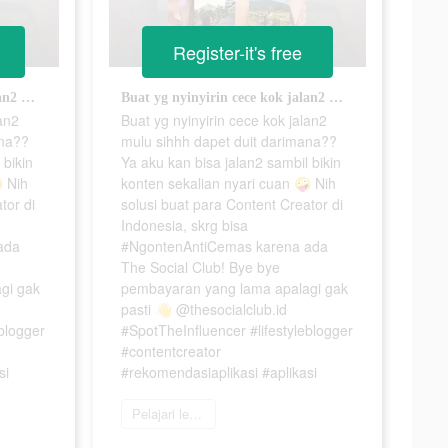
Register-it's free
Buat yg nyinyirin cece kok jalan2 mulu sihhh dapet duit darimana?? Ya aku kan bisa jalan2 sambil bikin konten sekalian nyari cuan 🤪 Nih solusi buat para Content Creator di Indonesia, skrg bisa #NgontenAntiCemas karena ada The Social Club! Bye bye pembayaran yang lama apalagi gak pasti 👋 @thesocialclub.id #SpotTheInfluencer #lifestyleblogger #contentcreator #rekomendasiaplikasi #aplikasi
Buat yg nyinyirin cece kok jalan2 mulu sihhh dapet duit darimana?? Ya aku kan bisa jalan2 sambil bikin konten sekalian nyari cuan 🤪 Nih solusi buat para Content Creator di Indonesia, skrg bisa #NgontenAntiCemas karena ada The Social Club! Bye bye pembayaran yang lama apalagi gak pasti 👋 @thesocialclub.id #SpotTheInfluencer #lifestyleblogger #contentcreator #rekomendasiaplikasi #aplikasi
lan2
Buat yg nyinyirin cece kok jalan2
ana??
mulu sihhh dapet duit darimana??
 bikin
Ya aku kan bisa jalan2 sambil bikin
 Nih
konten sekalian nyari cuan 🤪 Nih
tor di
solusi buat para Content Creator di
Indonesia, skrg bisa
ada
#NgontenAntiCemas karena ada
The Social Club! Bye bye
gi gak
pembayaran yang lama apalagi gak
pasti 👋 @thesocialclub.id
blogger
#SpotTheInfluencer #lifestyleblogger
#contentcreator
si
#rekomendasiaplikasi #aplikasi
Pelajari lebih lanjut