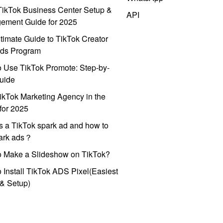
ikTok Business Center Setup &
API
ement Guide for 2025
timate Guide to TikTok Creator
ds Program
 Use TikTok Promote: Step-by-
uide
ikTok Marketing Agency in the
for 2025
s a TikTok spark ad and how to
park ads？
o Make a Slideshow on TikTok?
 Install TikTok ADS Pixel(Easiest
l & Setup)