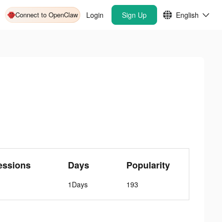
Connect to OpenClaw
Login
Sign Up
English
essions
Days
Popularity
1Days
193