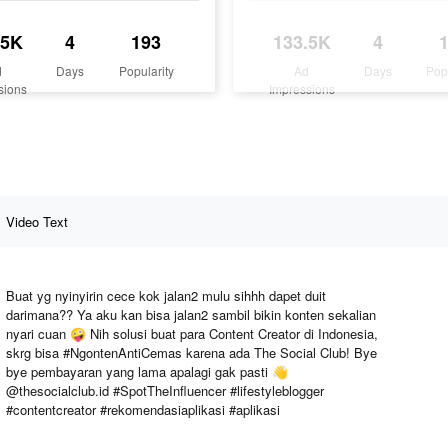
.5K
4
193
133.5K
4
d
Days
Popularity
Ad
Days
Pop
sions
Impressions
Video Text
Buat yg nyinyirin cece kok jalan2 mulu sihhh dapet duit
darimana?? Ya aku kan bisa jalan2 sambil bikin konten sekalian
nyari cuan 🤪 Nih solusi buat para Content Creator di Indonesia,
skrg bisa #NgontenAntiCemas karena ada The Social Club! Bye
bye pembayaran yang lama apalagi gak pasti 👋
@thesocialclub.id #SpotTheInfluencer #lifestyleblogger
#contentcreator #rekomendasiaplikasi #aplikasi