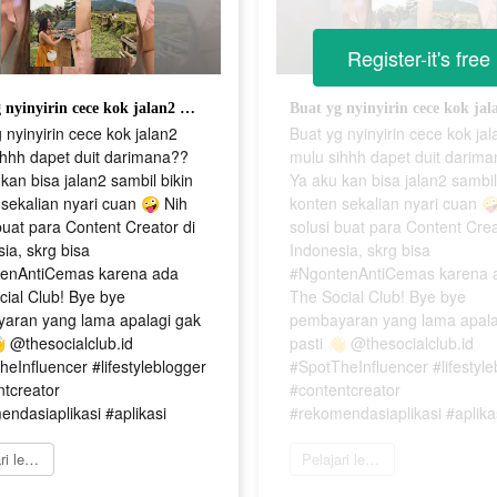
Register-it's free
Buat yg nyinyirin cece kok jalan2 mulu sihhh dapet duit darimana?? Ya aku kan bisa jalan2 sambil bikin konten sekalian nyari cuan 🤪 Nih solusi buat para Content Creator di Indonesia, skrg bisa #NgontenAntiCemas karena ada The Social Club! Bye bye pembayaran yang lama apalagi gak pasti 👋 @thesocialclub.id #SpotTheInfluencer #lifestyleblogger #contentcreator #rekomendasiaplikasi #aplikasi
 nyinyirin cece kok jalan2
Buat yg nyinyirin cece kok ja
ihhh dapet duit darimana??
mulu sihhh dapet duit darim
kan bisa jalan2 sambil bikin
Ya aku kan bisa jalan2 sambil
sekalian nyari cuan 🤪 Nih
konten sekalian nyari cuan 
buat para Content Creator di
solusi buat para Content Crea
ia, skrg bisa
Indonesia, skrg bisa
enAntiCemas karena ada
#NgontenAntiCemas karena 
ial Club! Bye bye
The Social Club! Bye bye
aran yang lama apalagi gak
pembayaran yang lama apala
 @thesocialclub.id
pasti 👋 @thesocialclub.id
eInfluencer #lifestyleblogger
#SpotTheInfluencer #lifestyle
ntcreator
#contentcreator
ndasiaplikasi #aplikasi
#rekomendasiaplikasi #aplika
Pelajari lebih lanjut
Pelajari lebih lanjut