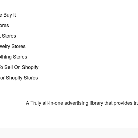
 Buy It
ores
t Stores
welry Stores
thing Stores
o Sell On Shopify
r Shopify Stores
A Truly all-in-one advertising library that provides 