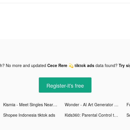
gh? No more and updated
Cece Rere 💫 tiktok ads
data found?
Try s
Register-it's free
Kismia - Meet Singles Nearby tiktok ads
Wonder - AI Art Generator tiktok ads
Shopee Indonesia tiktok ads
Kids360: Parental Control tiktok ads