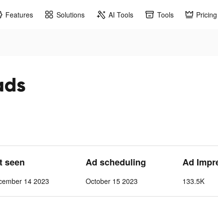
Features
Solutions
AI Tools
Tools
Pricing
ads
st seen
Ad scheduling
Ad Impr
cember 14 2023
October 15 2023
133.5K