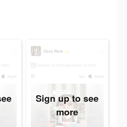
Cece Rere 💫
 2023
October 19 2023-December 14 2023
ID
Apple
app
Apple
see
Sign up to see
more