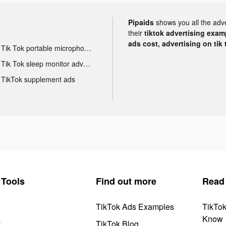
Pipaids
shows you all the adv
their
tiktok advertising examp
ads cost, advertising on tik 
Tik Tok portable microphone advertising
Tik Tok sleep monitor advertising
TikTok supplement ads
Tools
Find out more
Read
TikTok Ads Examples
TikTo
Know
y
TikTok Blog