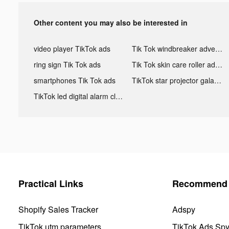
Other content you may also be interested in
video player TikTok ads
Tik Tok windbreaker advertising
ring sign Tik Tok ads
Tik Tok skin care roller advertising
smartphones Tik Tok ads
TikTok star projector galaxy night light bluetooth ads
TikTok led digital alarm clock ads
Practical Links
Recommend 
Shopify Sales Tracker
Adspy
TikTok utm parameters
TikTok Ads Sp