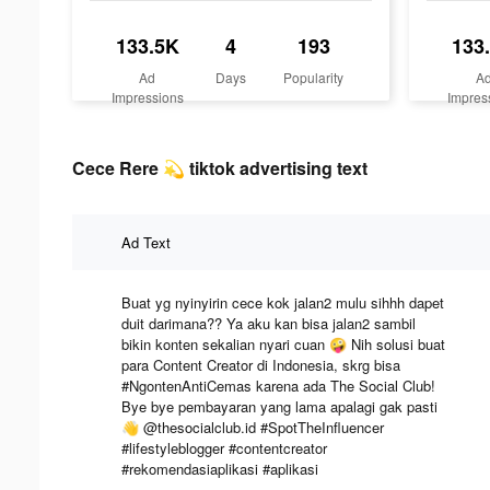
133.5K
4
193
133
Ad
Days
Popularity
A
Impressions
Impres
Cece Rere 💫 tiktok advertising text
Ad Text
Buat yg nyinyirin cece kok jalan2 mulu sihhh dapet
duit darimana?? Ya aku kan bisa jalan2 sambil
bikin konten sekalian nyari cuan 🤪 Nih solusi buat
para Content Creator di Indonesia, skrg bisa
#NgontenAntiCemas karena ada The Social Club!
Bye bye pembayaran yang lama apalagi gak pasti
👋 @thesocialclub.id #SpotTheInfluencer
#lifestyleblogger #contentcreator
#rekomendasiaplikasi #aplikasi