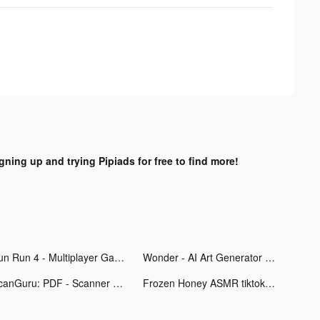
igning up and trying Pipiads for free to find more!
Fun Run 4 - Multiplayer Games tiktok ads
Wonder - AI Art Generator tiktok ads
ScanGuru: PDF - Scanner tiktok ads
Frozen Honey ASMR tiktok ads