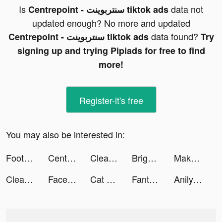
Is
data not
Centrepoint - سنتربوينت tiktok ads
updated enough? No more and updated
data found?
Centrepoint - سنتربوينت tiktok ads
Try
signing up and trying Pipiads for free to find
more!
Register-it's free
You may also be interested in:
Football Strike tiktok ads
Centrepoint - سنتربوينت tiktok ads
Clear and Shoot tiktok ads
Bright Cinema tiktok ads
Makeover Studio: Makeup Games tiktok ads
Clear and Shoot tiktok ads
Facetune AI Photo/Video Editor tiktok ads
Cat Life: Pet Simulator 3D tiktok ads
Fanta Betting Tips tiktok ads
Anilyme Pro：Anilyme Planet tiktok ads