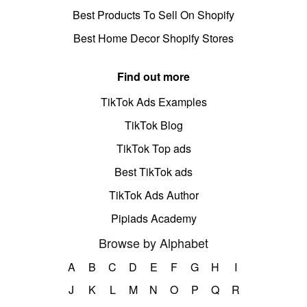
Best Products To Sell On Shopify
Best Home Decor Shopify Stores
Find out more
TikTok Ads Examples
TikTok Blog
TikTok Top ads
Best TikTok ads
TikTok Ads Author
Pipiads Academy
Browse by Alphabet
A
B
C
D
E
F
G
H
I
J
K
L
M
N
O
P
Q
R