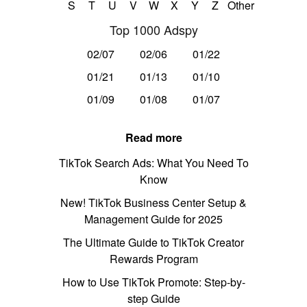
S
T
U
V
W
X
Y
Z
Other
Top 1000 Adspy
02/07
02/06
01/22
01/21
01/13
01/10
01/09
01/08
01/07
Read more
TikTok Search Ads: What You Need To
Know
New! TikTok Business Center Setup &
Management Guide for 2025
The Ultimate Guide to TikTok Creator
Rewards Program
How to Use TikTok Promote: Step-by-
step Guide