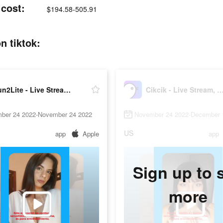
 cost:
$194.58-505.91
n tiktok:
Fun2Lite - Live Stream,Go Live
Cikcik - Live Stream, Go
ber 24 2022-November 24 2022
November 24 2022-December 
US
app
Apple
app
Sign up to 
more