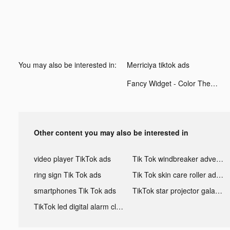
You may also be interested in:
Merriciya tiktok ads
Fancy Widget - Color Themes tiktok ads
Other content you may also be interested in
video player TikTok ads
Tik Tok windbreaker advertising
ring sign Tik Tok ads
Tik Tok skin care roller advertising
smartphones Tik Tok ads
TikTok star projector galaxy night light bluetooth ads
TikTok led digital alarm clock ads