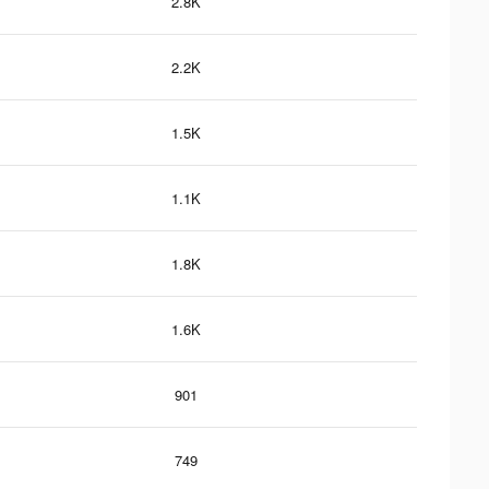
2.8K
2.2K
1.5K
1.1K
1.8K
1.6K
901
749