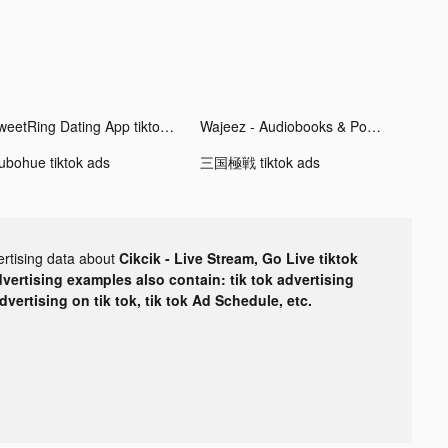
SweetRing Dating App tiktok ads
Wajeez - Audiobooks & Podcasts tiktok ads
ubohue tiktok ads
三国極戦 tiktok ads
ertising data about
Cikcik - Live Stream, Go Live tiktok
dvertising examples also contain: tik tok advertising
advertising on tik tok, tik tok Ad Schedule, etc.