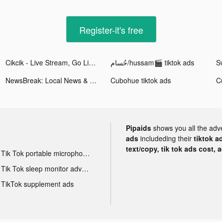
Register-it's free
Cikcik - Live Stream, Go Live tiktok ads
حُسام/hussam🎬 tiktok ads
NewsBreak: Local News & Alerts tiktok ads
Cubohue tiktok ads
C
Pipaids
shows you all the adv
ads
includeding their
tiktok a
text/copy, tik tok ads cost, 
Tik Tok portable microphone advertising
Tik Tok sleep monitor advertising
TikTok supplement ads