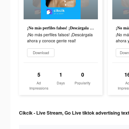
¡No más perfiles falsos! ¡Descárgala ahora y conoce gente real!
¡No más perfiles falsos! ¡Descárgala
¡No más
ahora y conoce gente real!
ahora y
Download
Downl
5
1
0
1
Ad
Days
Popularity
A
Impressions
Impres
Cikcik - Live Stream, Go Live tiktok advertising tex