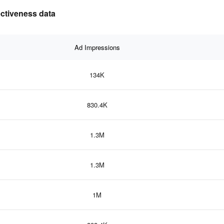
fectiveness data
Ad Impressions
134K
830.4K
1.3M
1.3M
1M