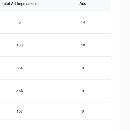
Total Ad Impressions
Ads
5
14
130
10
534
8
2.5K
8
153
6