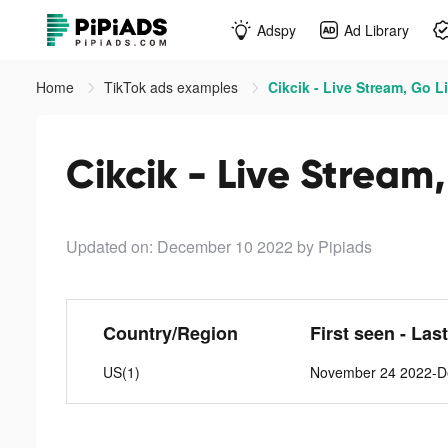
Adspy
Ad Library
Home
TikTok ads examples
Cikcik - Live Stream, Go L
Cikcik - Live Stream,
Updated on: December 10 2022
by Pipiads
Country/Region
First seen - Las
US(1)
November 24 2022-D