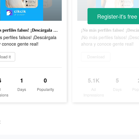
Register-it's free
¡No más perfiles falsos! ¡Descárgala ahora y conoce gente real!
 perfiles falsos! ¡Descárgala
¡No más perfiles falsos! ¡Des
 conoce gente real!
ahora y conoce gente real!
oad it
Download
6
1
0
5.1K
5
d
Days
Popularity
Ad
Days
Pop
sions
Impressions
t