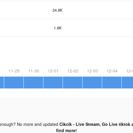
24.8K
1.8K
11-29
11-30
12-01
12-02
12-03
12-04
12-
 enough? No more and updated
Cikcik - Live Stream, Go Live tiktok 
find more!