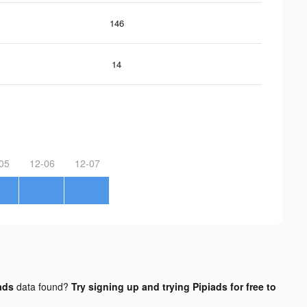
146
14
05
12-06
12-07
ads
data found?
Try signing up and trying Pipiads for free to