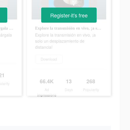
Register-it's free
¡No más perfiles falsos! ¡Descárgala ahora y conoce gente real!
Explore la transmisión en vivo, ¡a solo un desplazamiento de distancia!
cárgala
Explore la transmisión en vivo, ¡a
solo un desplazamiento de
distancia!
Download
21
66.4K
13
268
ularity
Ad
Days
Popularity
Impressions