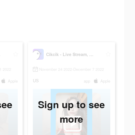
 Live
Cikcik - Live Stream, Go Live
1 2022
November 24 2022-December 7 2022
US
Apple
app
Apple
see
Sign up to see
more