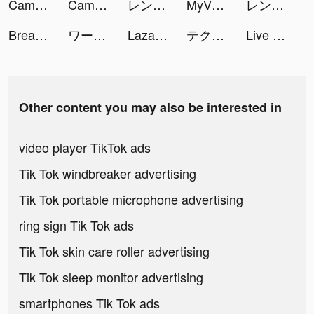
CamScanner-PDF Scanner App tiktok ads
CamScanner-PDF Scanner App tiktok ads
レンズアップル tiktok ads
MyVIB 2.0 tiktok ads
レンズアップル tiktok ads
Breaker Fun 2 - Zombie Games tiktok ads
ワールドフリッパー(WORLD FLIPPER) tiktok ads
Lazada – online shopping app! tiktok ads
テクノロイド ユニゾンハート tiktok ads
Live wallpaper tiktok ads
Other content you may also be interested in
video player TikTok ads
Tik Tok windbreaker advertising
Tik Tok portable microphone advertising
ring sign Tik Tok ads
Tik Tok skin care roller advertising
Tik Tok sleep monitor advertising
smartphones Tik Tok ads