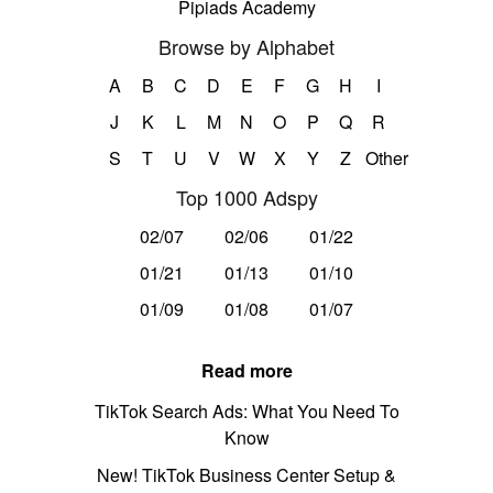
Pipiads Academy
Browse by Alphabet
A
B
C
D
E
F
G
H
I
J
K
L
M
N
O
P
Q
R
S
T
U
V
W
X
Y
Z
Other
Top 1000 Adspy
02/07
02/06
01/22
01/21
01/13
01/10
01/09
01/08
01/07
Read more
TikTok Search Ads: What You Need To
Know
New! TikTok Business Center Setup &