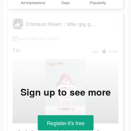
Ad Impressions
Days
Popularity
Crimson Heart：idle rpg game
July 2 2022-July 6 2022
TH
app
Apple
Sign up to see more
Register-it's free