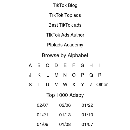
TikTok Blog
TikTok Top ads
Best TikTok ads
TikTok Ads Author
Pipiads Academy
Browse by Alphabet
A
B
C
D
E
F
G
H
I
J
K
L
M
N
O
P
Q
R
S
T
U
V
W
X
Y
Z
Other
Top 1000 Adspy
02/07
02/06
01/22
01/21
01/13
01/10
01/09
01/08
01/07