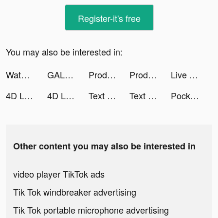
Register-it's free
You may also be interested in:
Water Sorting: Color Games tiktok ads
GALATEA: Novels & Love Stories tiktok ads
Producer: Choose your Star tiktok ads
Producer: Choose your Star tiktok ads
Live Wallpapers 3D tiktok ads
4D Livepics Wallpaper HD tiktok ads
4D Livepics Wallpaper HD tiktok ads
Text or Die tiktok ads
Text or Die tiktok ads
Pocket Champs tiktok ads
Other content you may also be interested in
video player TikTok ads
Tik Tok windbreaker advertising
Tik Tok portable microphone advertising