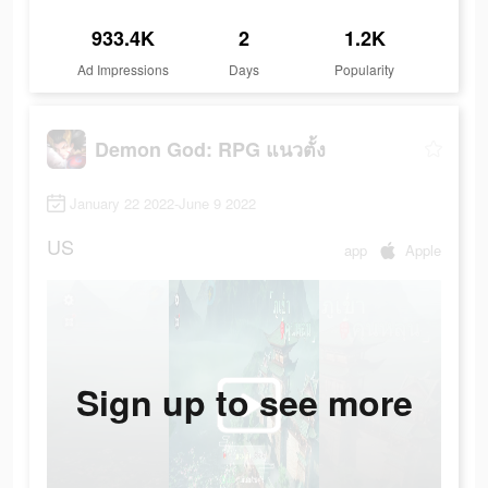
933.4K
2
1.2K
Ad Impressions
Days
Popularity
Demon God: RPG แนวตั้ง
January 22 2022-June 9 2022
US
app
Apple
Sign up to see more