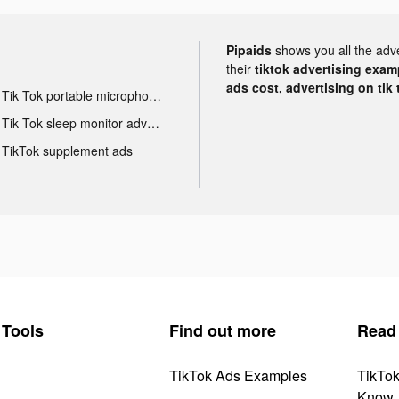
Pipaids
shows you all the adv
their
tiktok advertising examp
ads cost, advertising on tik 
Tik Tok portable microphone advertising
Tik Tok sleep monitor advertising
TikTok supplement ads
Tools
Find out more
Read
TikTok Ads Examples
TikTo
Know