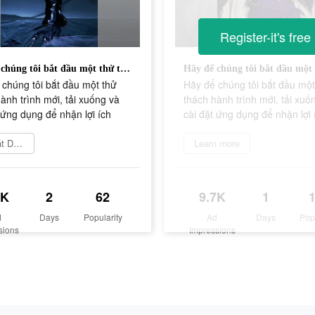
Register-it's free
Hãy để chúng tôi bắt đầu một thử thách hành trình mới, tải xuống và cài đặt ứng dụng để nhận lợi ích
chúng tôi bắt đầu một thử
Hãy để chúng tôi bắt đầu một
ành trình mới, tải xuống và
thách hành trình mới, tải xuố
 ứng dụng để nhận lợi ích
cài đặt ứng dụng để nhận lợi 
Cài đặt Doomsday War
Learn more
5K
2
62
9.7K
1
d
Days
Popularity
Ad
Days
Pop
sions
Impressions