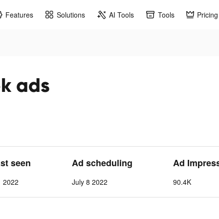
Features
Solutions
AI Tools
Tools
Pricing
k ads
ast seen
Ad scheduling
Ad Impres
1 2022
July 8 2022
90.4K