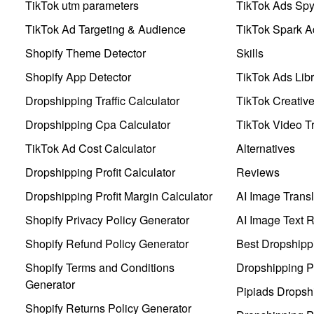
TikTok utm parameters
TikTok Ads Sp
TikTok Ad Targeting & Audience
TikTok Spark A
Shopify Theme Detector
Skills
Shopify App Detector
TikTok Ads Libr
Dropshipping Traffic Calculator
TikTok Creativ
Dropshipping Cpa Calculator
TikTok Video Tr
TikTok Ad Cost Calculator
Alternatives
Dropshipping Profit Calculator
Reviews
Dropshipping Profit Margin Calculator
AI Image Transl
Shopify Privacy Policy Generator
AI Image Text 
Shopify Refund Policy Generator
Best Dropshipp
Shopify Terms and Conditions
Dropshipping P
Generator
Pipiads Dropsh
Shopify Returns Policy Generator