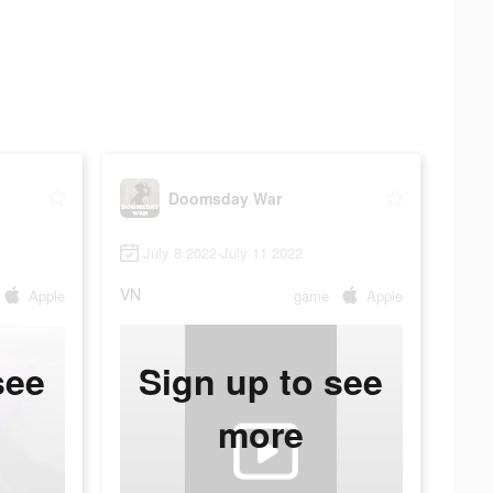
Doomsday War
July 8 2022-July 11 2022
VN
Apple
game
Apple
see
Sign up to see
more