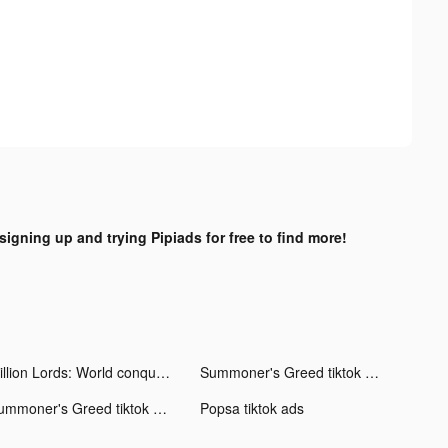
 signing up and trying Pipiads for free to find more!
Million Lords: World conquest tiktok ads
Summoner's Greed tiktok ads
Summoner's Greed tiktok ads
Popsa tiktok ads