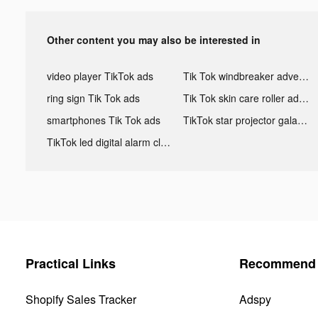
Other content you may also be interested in
video player TikTok ads
Tik Tok windbreaker advertising
ring sign Tik Tok ads
Tik Tok skin care roller advertising
smartphones Tik Tok ads
TikTok star projector galaxy night light bluetooth ads
TikTok led digital alarm clock ads
Practical Links
Recommend 
Shopify Sales Tracker
Adspy