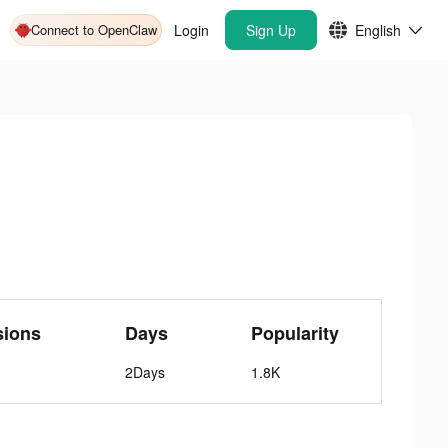
Connect to OpenClaw
Login
Sign Up
English
sions
Days
Popularity
2Days
1.8K