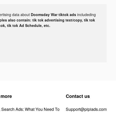
ertising data about
Doomsday War tiktok ads
includeding
les also contain: tik tok advertising text/copy, tik tok
tok, tik tok Ad Schedule, etc.
 more
Contact us
k Search Ads: What You Need To
Support@pipiads.com