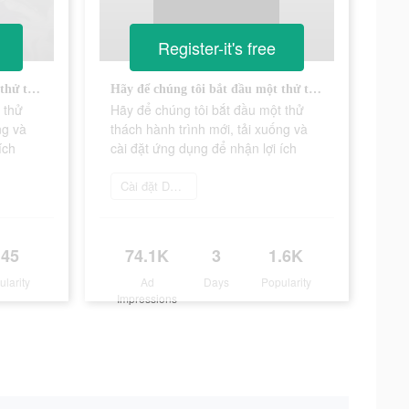
Register-it's free
Hãy để chúng tôi bắt đầu một thử thách hành trình mới, tải xuống và cài đặt ứng dụng để nhận lợi ích
Hãy để chúng tôi bắt đầu một thử thách hành trình mới, tải xuống và cài đặt ứng dụng để nhận lợi ích
 thử
Hãy để chúng tôi bắt đầu một thử
ng và
thách hành trình mới, tải xuống và
ích
cài đặt ứng dụng để nhận lợi ích
Cài đặt Doomsday War
145
74.1K
3
1.6K
ularity
Ad
Days
Popularity
Impressions