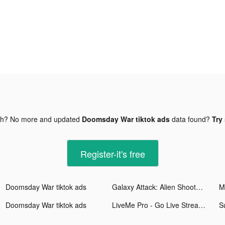
gh? No more and updated
Doomsday War tiktok ads
data found?
Try
Register-it's free
Doomsday War tiktok ads
Galaxy Attack: Alien Shooter tiktok ads
Doomsday War tiktok ads
LiveMe Pro - Go Live Stream! tiktok ads