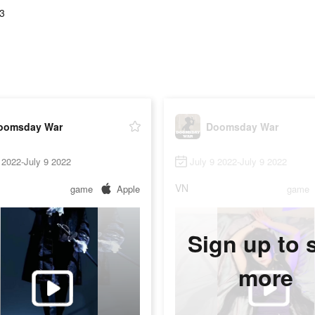
3
oomsday War
Doomsday War
 2022-July 9 2022
July 9 2022-July 9 2022
VN
game
Apple
game
Sign up to 
more