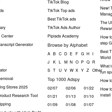
y
TikTok Blog
New! T
ds
TikTok Top ads
Manag
Best TikTok ads
The Ul
ary
TikTok Ads Author
Rewar
e Center
Pipiads Academy
How to
step G
anscript Generator
Browse by Alphabet
Best T
A
B
C
D
E
F
G
H
I
World 
J
K
L
M
N
O
P
Q
R
What i
ator
S
T
U
V
W
X
Y
Z
Other
run s
Removal
Top 1000 Adspy
How t
ing Stores 2025
02/07
02/06
01/22
How to
instal
roduct Research Tool
01/21
01/13
01/10
ipping
01/09
01/08
01/07