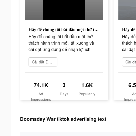
Hãy để chúng tôi bắt đầu một thử thách hành trình mới, tải xuống và cài đặt ứng dụng để nhận lợi ích
Hãy để chúng tôi bắt đầu một thử
Hãy để 
thách hành trình mới, tải xuống và
thách h
cài đặt ứng dụng để nhận lợi ích
cài đặt
Cài đặt Doomsday War
74.1K
3
1.6K
6.
Ad
Days
Popularity
A
Impressions
Impres
Doomsday War tiktok advertising text