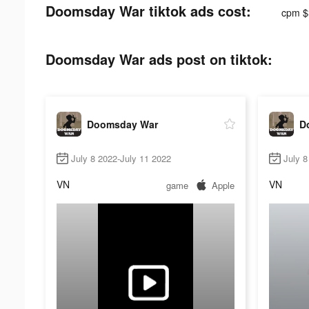
Doomsday War tiktok ads cost:
cpm $
Doomsday War ads post on tiktok:
Doomsday War
D
July 8 2022-July 11 2022
July 8
VN
VN
game
Apple