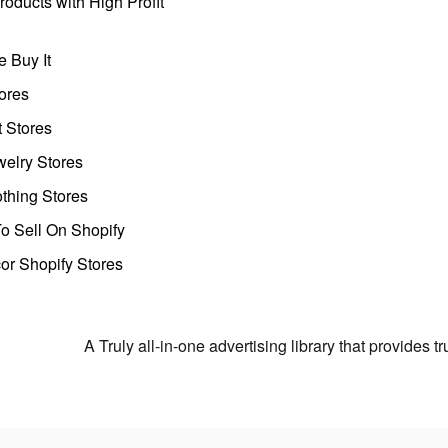
oducts with High Profit
 Buy It
ores
t Stores
welry Stores
thing Stores
o Sell On Shopify
r Shopify Stores
A Truly all-in-one advertising library that provides 