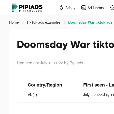
Adspy
Ad Library
Home
TikTok ads examples
Doomsday War tiktok ads
Doomsday War tikto
Updated on: July 11 2022
by Pipiads
Country/Region
First seen - L
VN(1)
July 8 2022-July 1