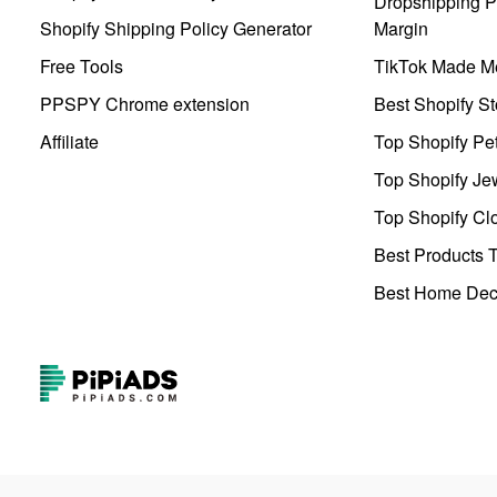
Dropshipping Pr
Shopify Shipping Policy Generator
Margin
Free Tools
TikTok Made Me
PPSPY Chrome extension
Best Shopify St
Affiliate
Top Shopify Pe
Top Shopify Je
Top Shopify Clo
Best Products T
Best Home Deco