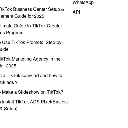
WhatsApp
ikTok Business Center Setup &
API
ement Guide for 2025
timate Guide to TikTok Creator
ds Program
 Use TikTok Promote: Step-by-
uide
ikTok Marketing Agency in the
for 2025
s a TikTok spark ad and how to
park ads？
o Make a Slideshow on TikTok?
 Install TikTok ADS Pixel(Easiest
l & Setup)