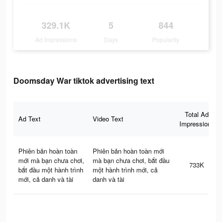
329.1K
5
844
Ad Impressions
Days
Popularity
Doomsday War tiktok advertising text
Total Ad
Ad Text
Video Text
Impressions
Phiên bản hoàn toàn
Phiên bản hoàn toàn mới
mới mà bạn chưa chơi,
mà bạn chưa chơi, bắt đầu
733K
bắt đầu một hành trình
một hành trình mới, cả
mới, cả danh và tài
danh và tài