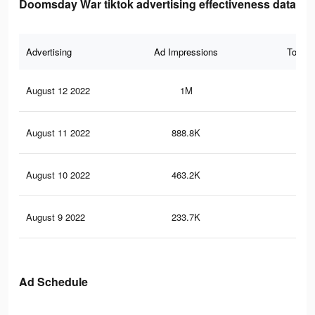
Doomsday War tiktok advertising effectiveness data
Advertising
Ad Impressions
Total 
August 12 2022
1M
2.8
August 11 2022
888.8K
2.3
August 10 2022
463.2K
1.1
August 9 2022
233.7K
51
Ad Schedule