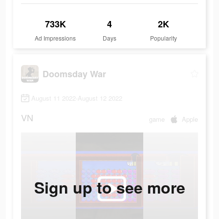
733K
4
2K
Ad Impressions
Days
Popularity
Doomsday War
August 11 2022-August 12 2022
VN
game
Apple
Sign up to see more