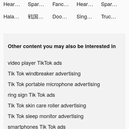
Heart Rate Monitor: Pulse tiktok ads
Spark - Personal Themes tiktok ads
Fancy Themes - icons & widgets tiktok ads
Heart Rate Monitor: Pulse tiktok ads
Spark - Personal Themes tiktok ads
Halara tiktok ads
戦国覇業 tiktok ads
Doomsday War tiktok ads
Sing+：Sing karaoke tiktok ads
Truck Stop Tycoon tiktok ads
Other content you may also be interested in
video player TikTok ads
Tik Tok windbreaker advertising
Tik Tok portable microphone advertising
ring sign Tik Tok ads
Tik Tok skin care roller advertising
Tik Tok sleep monitor advertising
smartphones Tik Tok ads