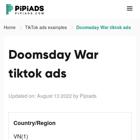
Home
TikTok ads examples
Doomsday War tiktok ads
Doomsday War
tiktok ads
Updated on: August 13 2022
by Pipiads
Country/Region
VN(1)