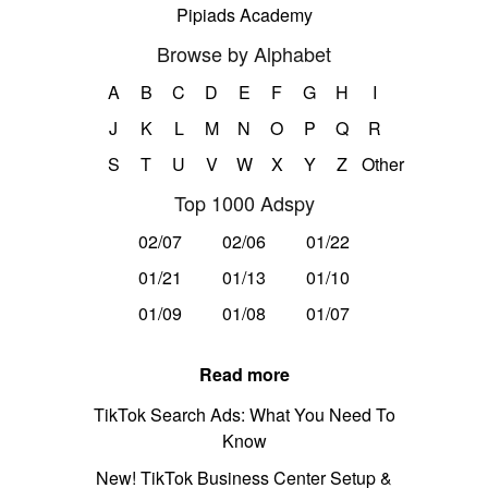
Pipiads Academy
Browse by Alphabet
A
B
C
D
E
F
G
H
I
J
K
L
M
N
O
P
Q
R
S
T
U
V
W
X
Y
Z
Other
Top 1000 Adspy
02/07
02/06
01/22
01/21
01/13
01/10
01/09
01/08
01/07
Read more
TikTok Search Ads: What You Need To
Know
New! TikTok Business Center Setup &