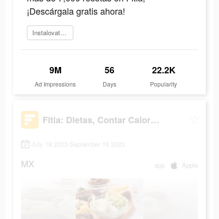
¡Descárgala gratis ahora!
Instalovat teď
9M
56
22.2K
Ad Impressions
Days
Popularity
Fitia: Dietas, Contar Calorías
July 18 2023-September 16 2023
MX
app
Apple