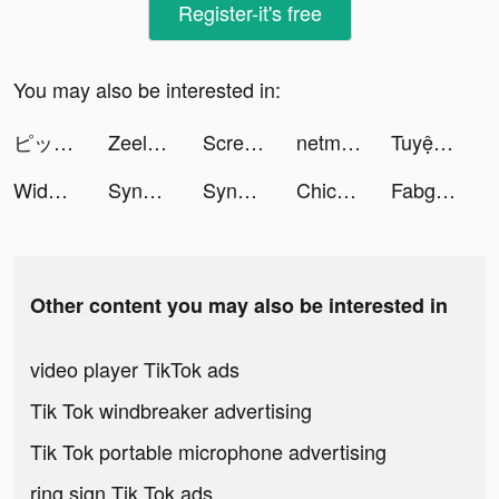
Register-it's free
You may also be interested in:
ピッコマ tiktok ads
Zeelool tiktok ads
ScreenKit- App Icons & Widgets tiktok ads
netmarble_official tiktok ads
Tuyệt Thế Cửu Thiên tiktok ads
Widgetable: Lock Screen Widget tiktok ads
SynClub:AI Chat & Make Friends tiktok ads
SynClub:AI Chat & Make Friends tiktok ads
ChicPoint tiktok ads
Fabgirls tiktok ads
Other content you may also be interested in
video player TikTok ads
Tik Tok windbreaker advertising
Tik Tok portable microphone advertising
ring sign Tik Tok ads