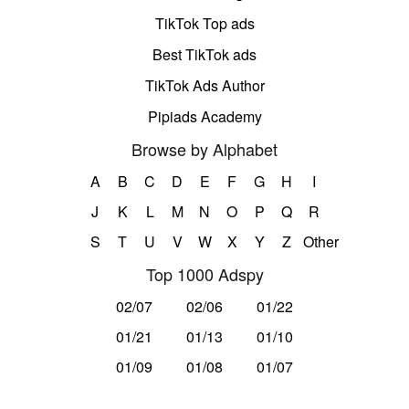
TikTok Top ads
Best TikTok ads
TikTok Ads Author
Pipiads Academy
Browse by Alphabet
A
B
C
D
E
F
G
H
I
J
K
L
M
N
O
P
Q
R
S
T
U
V
W
X
Y
Z
Other
Top 1000 Adspy
02/07
02/06
01/22
01/21
01/13
01/10
01/09
01/08
01/07