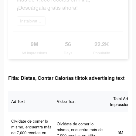
¡Descárgala gratis ahora!
Instalovat teď
9M
56
22.2K
Ad Impressions
Days
Popularity
Fitia: Dietas, Contar Calorías tiktok advertising text
Total Ad
Ad Text
Video Text
Impressions
Olvídate de comer lo
Olvídate de comer lo
mismo, encuentra más
mismo, encuentra más de
de 7,000 recetas en
9M
7,000 recetas en Fitia,