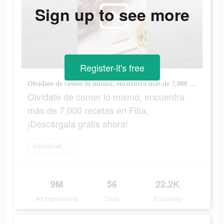
Sign up to see more
Register-it's free
Olvídate de comer lo mismo, encuentra más de 7,000 recetas en Fitia, ¡Descárgala gratis ahora!
Olvídate de comer lo mismo, encuentra
más de 7,000 recetas en Fitia,
¡Descárgala gratis ahora!
Instalovat teď
9M
56
22.2K
Ad Impressions
Days
Popularity