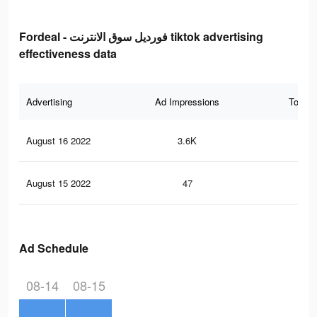
Fordeal - فورديل سوق الانترنت tiktok advertising
effectiveness data
Advertising
Ad Impressions
Total 
August 16 2022
3.6K
3
August 15 2022
47
0
Ad Schedule
08-14
08-15