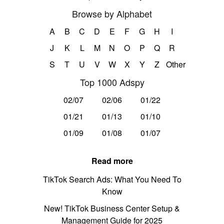
Browse by Alphabet
A
B
C
D
E
F
G
H
I
J
K
L
M
N
O
P
Q
R
S
T
U
V
W
X
Y
Z
Other
Top 1000 Adspy
02/07
02/06
01/22
01/21
01/13
01/10
01/09
01/08
01/07
Read more
TikTok Search Ads: What You Need To
Know
New! TikTok Business Center Setup &
Management Guide for 2025