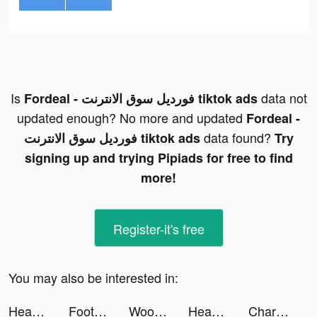
Is
data not
Fordeal - فورديل سوق الانترنت tiktok ads
updated enough? No more and updated
Fordeal -
data found?
فورديل سوق الانترنت tiktok ads
Try
signing up and trying Pipiads for free to find
more!
Register-it's free
You may also be interested in:
Headway: Fun & Easy Growth tiktok ads
Football Life! tiktok ads
WooPlus - Dating App for Curvy tiktok ads
Headway: Fun & Easy Growth tiktok ads
Charge Station 3D! tiktok ads