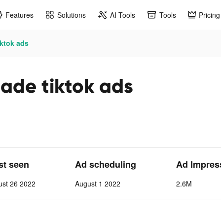
Features
Solutions
AI Tools
Tools
Pricing
iktok ads
ade tiktok ads
ast seen
Ad scheduling
Ad Impres
ust 26 2022
August 1 2022
2.6M