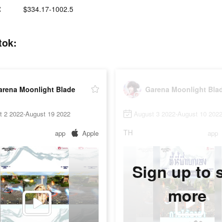
:
$334.17-1002.5
tok:
arena Moonlight Blade
Garena Moonlight Bla
t 2 2022-August 19 2022
August 3 2022-August 10 202
TH
app
Apple
app
Sign up to 
more