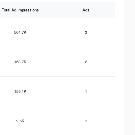
Total Ad Impressions
Ads
564.7K
3
163.7K
2
159.1K
1
9.5K
1