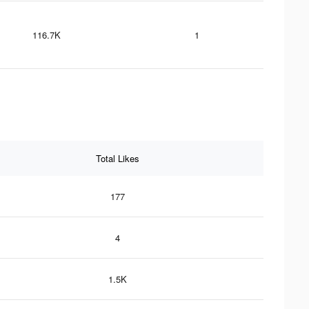
116.7K
1
Total Likes
177
4
1.5K