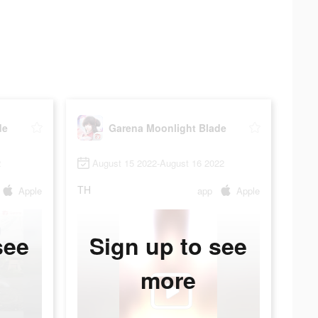
de
Garena Moonlight Blade
2
August 15 2022-August 16 2022
TH
Apple
app
Apple
see
Sign up to see
more