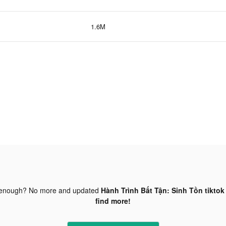
1.6M
 enough? No more and updated
Hành Trình Bất Tận: Sinh Tồn tiktok
find more!