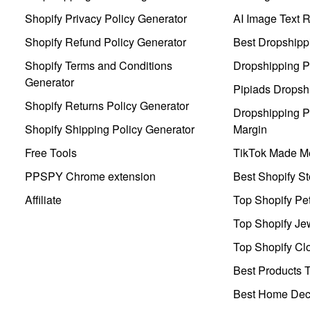
Shopify Privacy Policy Generator
AI Image Text 
Shopify Refund Policy Generator
Best Dropshipp
Shopify Terms and Conditions
Dropshipping P
Generator
Pipiads Dropsh
Shopify Returns Policy Generator
Dropshipping Pr
Shopify Shipping Policy Generator
Margin
Free Tools
TikTok Made Me
PPSPY Chrome extension
Best Shopify St
Affiliate
Top Shopify Pe
Top Shopify Je
Top Shopify Clo
Best Products T
Best Home Deco