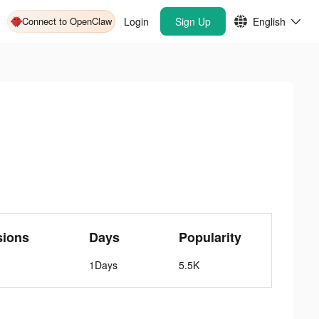
Connect to OpenClaw
Login
Sign Up
English
sions
Days
Popularity
1Days
5.5K