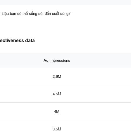
Liệu bạn có thể sống sót đến cuối cùng?
fectiveness data
Ad Impressions
2.6M
4.5M
4M
3.5M