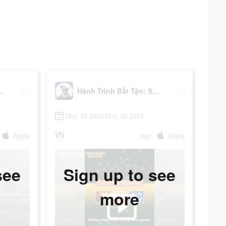
ất Tận: Sinh Tồn
Hành Trình Bất Tận: Sinh Tồn
May 24 2023-May 26 2023
VN
Apple
app
Apple
see
Sign up to see
more