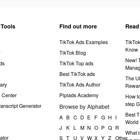
Tools
Find out more
Read
TikTok Ads Examples
TikTo
Know
y
TikTok Blog
New! T
ds
TikTok Top ads
Manag
Best TikTok ads
The Ul
ary
TikTok Ads Author
Rewar
e Center
Pipiads Academy
How to
step G
anscript Generator
Browse by Alphabet
Best T
A
B
C
D
E
F
G
H
I
World 
J
K
L
M
N
O
P
Q
R
What i
ator
S
T
U
V
W
X
Y
Z
Other