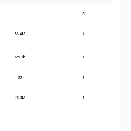
11
5
66.4M
1
926.1K
1
60
1
26.3M
1