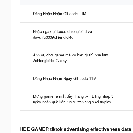
Đăng Nhập Nhận Giftcode 11M
Nhập ngay giftcode chiengioi4d và
davutru666#chiengioi4d
Anh ơi, chơi game mà ko biết gì thì phế lắm
#chiengioi4d #vplay
Đăng Nhập Nhận Ngay Giftcode 11M
Mừng game ra mắt đầy tháng :v . Đăng nhập 3
ngày nhận quà liên tục :3 #chiengioi4d #vplay
HDE GAMER tiktok advertising effectiveness data