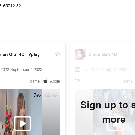
6-65712.32
iến Giới 4D - Vplay
Chiến Giới 4D
4 2022-September 4 2022
July 12 2022-July 12 2022
VN
game
Apple
game
Sign up to 
more