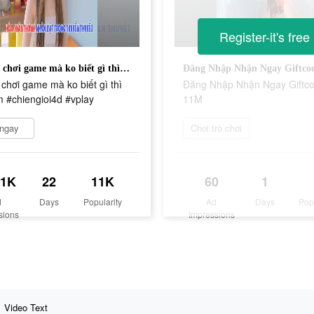
Register-it's free
Anh ơi, chơi game mà ko biết gì thì phế lắm #chiengioi4d #vplay
Đăng Nhập Nhận Ngay Giftco
 chơi game mà ko biết gì thì
Đăng Nhập Nhận Ngay Giftc
m #chiengioi4d #vplay
11M
 ngay
Chơi trò chơi
.1K
22
11K
60
1
d
Days
Popularity
Ad
Days
Pop
sions
Impressions
Video Text