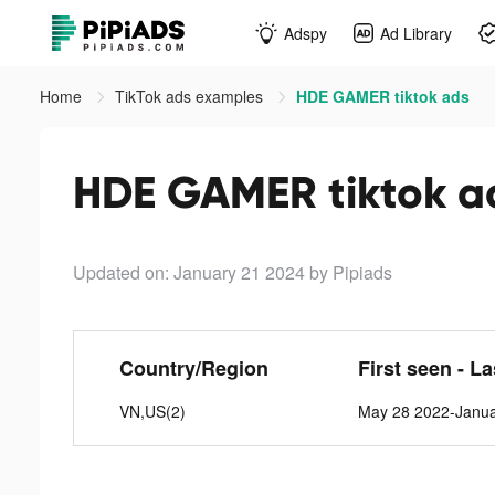
Adspy
Ad Library
Home
TikTok ads examples
HDE GAMER tiktok ads
HDE GAMER tiktok a
Updated on: January 21 2024
by Pipiads
Country/Region
First seen - L
VN,US(2)
May 28 2022-Janua