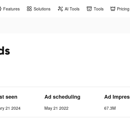
Features
Solutions
AI Tools
Tools
Pricing
ds
ast seen
Ad scheduling
Ad Impres
ry 21 2024
May 21 2022
67.3M