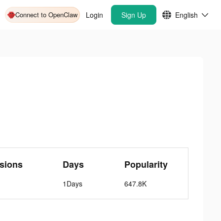
Connect to OpenClaw
Login
Sign Up
English
sions
Days
Popularity
1Days
647.8K