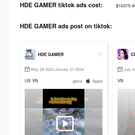
HDE GAMER tiktok ads cost:
$16375.4
HDE GAMER ads post on tiktok:
HDE GAMER
Ch
May 28 2022-January 21 2024
July 
US
VN
VN
game
Apple