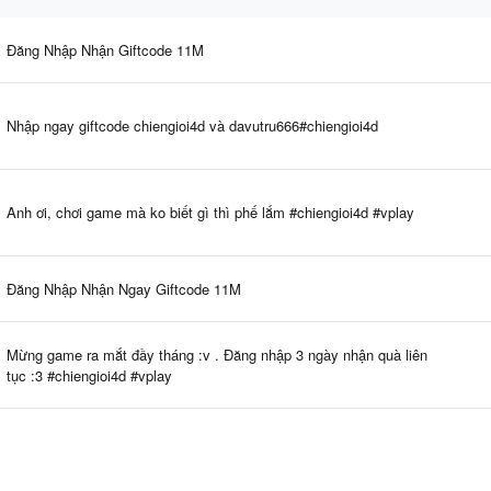
Đăng Nhập Nhận Giftcode 11M
Nhập ngay giftcode chiengioi4d và davutru666#chiengioi4d
Anh ơi, chơi game mà ko biết gì thì phế lắm #chiengioi4d #vplay
Đăng Nhập Nhận Ngay Giftcode 11M
Mừng game ra mắt đầy tháng :v . Đăng nhập 3 ngày nhận quà liên
tục :3 #chiengioi4d #vplay