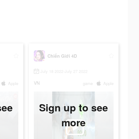
Chiến Giới 4D
July 18 2022-July 27 2022
VN
Apple
game
Apple
see
Sign up to see
more