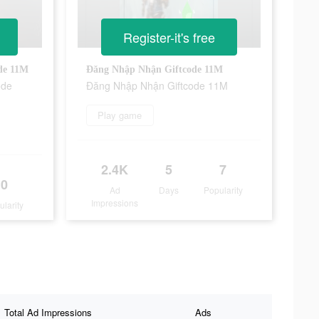
Register-it's free
de 11M
Đăng Nhập Nhận Giftcode 11M
ode
Đăng Nhập Nhận Giftcode 11M
Play game
2.4K
5
7
0
Ad
Days
Popularity
Impressions
ularity
Total Ad Impressions
Ads