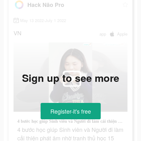
Hack Não Pro
May 13 2022-July 1 2022
VN
app
Apple
Sign up to see more
Register-it's free
4 bước học giúp Sinh viên và Người đi làm cải thiện phát âm nhờ tranh thủ học 15 phút mỗi ngày !!
4 bước học giúp Sinh viên và Người đi làm
cải thiện phát âm nhờ tranh thủ học 15