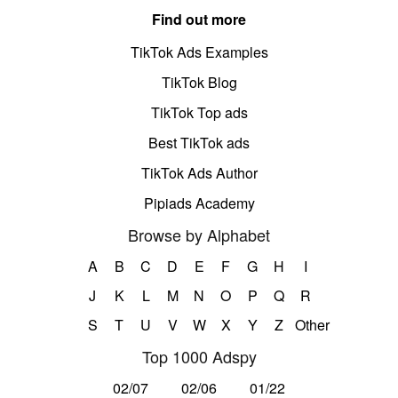
Find out more
TikTok Ads Examples
TikTok Blog
TikTok Top ads
Best TikTok ads
TikTok Ads Author
Pipiads Academy
Browse by Alphabet
A
B
C
D
E
F
G
H
I
J
K
L
M
N
O
P
Q
R
S
T
U
V
W
X
Y
Z
Other
Top 1000 Adspy
02/07
02/06
01/22