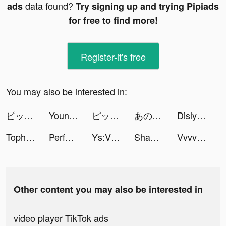
data found?
ads
Try signing up and trying Pipiads
for free to find more!
Register-it's free
You may also be interested in:
ピッコマ tiktok ads
Young Live Charging Wallpaper tiktok ads
ピッコマ tiktok ads
あの(本物) tiktok ads
Dislyte tiktok ads
Tophatter: Closeout Deals tiktok ads
Perfect Coffee 3D tiktok ads
Ys:VI Mobile ID Official tiktok ads
Shaadi.com: Matrimony App tiktok ads
Vvvvvv_L tiktok ads
Other content you may also be interested in
video player TikTok ads