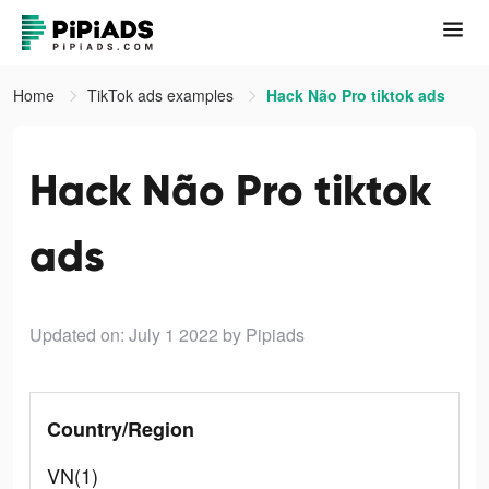
Home
TikTok ads examples
Hack Não Pro tiktok ads
Hack Não Pro tiktok
ads
Updated on: July 1 2022
by Pipiads
Country/Region
VN(1)