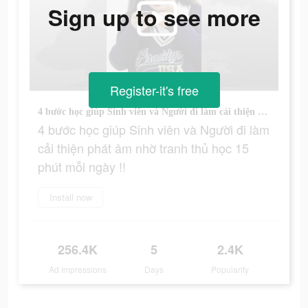
Sign up to see more
Register-it's free
4 bước học giúp Sinh viên và Người đi làm cải thiện phát âm nhờ tranh thủ học 15 phút mỗi ngày !!
4 bước học giúp Sinh viên và Người đi làm
cải thiện phát âm nhờ tranh thủ học 15
phút mỗi ngày !!
Install now
256.4K
5
2.4K
Ad Impressions
Days
Popularity