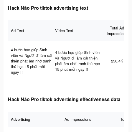
Hack Não Pro tiktok advertising text
Total Ad
Ad Text
Video Text
Impressions
4 bước học giúp Sinh
4 bước học giúp Sinh viên
viên và Người đi làm cải
và Người đi làm cải thiện
thiện phát âm nhờ tranh
256.4K
phát âm nhờ tranh thủ học
thủ học 15 phút mỗi
15 phút mỗi ngày !!
ngày !!
Hack Não Pro tiktok advertising effectiveness data
Advertising
Ad Impressions
Total 