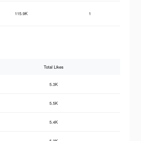
115.9K
1
Total Likes
5.3K
5.5K
5.4K
5.3K