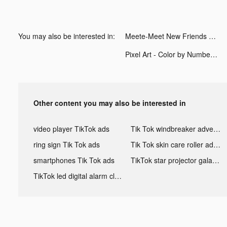
You may also be interested in:
Meete-Meet New Friends Nearby tiktok ads
Pixel Art - Color by Number tiktok ads
Other content you may also be interested in
video player TikTok ads
Tik Tok windbreaker advertising
ring sign Tik Tok ads
Tik Tok skin care roller advertising
smartphones Tik Tok ads
TikTok star projector galaxy night light bluetooth ads
TikTok led digital alarm clock ads