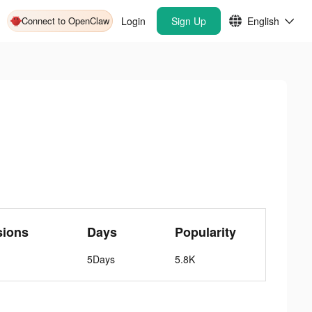
Connect to OpenClaw
Login
Sign Up
English
sions
Days
Popularity
5Days
5.8K