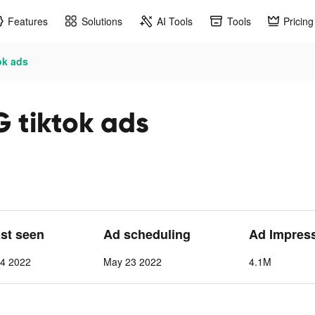
Features
Solutions
AI Tools
Tools
Pricing
ok ads
 tiktok ads
ast seen
Ad scheduling
Ad Impres
 4 2022
May 23 2022
4.1M