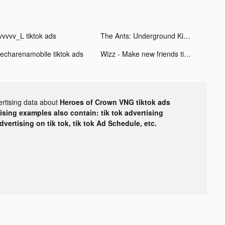
vvvvv_L tiktok ads
The Ants: Underground Kingdom tiktok ads
echarenamobile tiktok ads
Wizz - Make new friends tiktok ads
ertising data about
Heroes of Crown VNG tiktok ads
tising examples also contain: tik tok advertising
advertising on tik tok, tik tok Ad Schedule, etc.