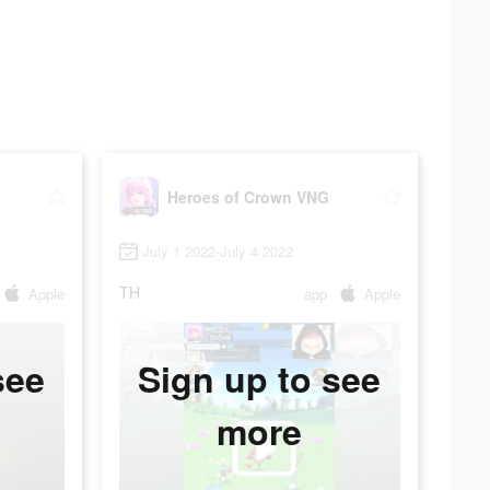
Heroes of Crown VNG
July 1 2022-July 4 2022
TH
Apple
app
Apple
see
Sign up to see
more