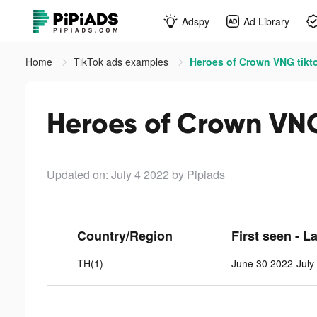
Adspy
Ad Library
Home
TikTok ads examples
Heroes of Crown VNG tikt
Heroes of Crown VNG
Updated on: July 4 2022
by Pipiads
Country/Region
First seen - L
TH(1)
June 30 2022-July