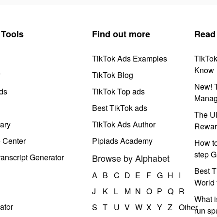
Tools
Find out more
Read
TikTok Ads Examples
TikTo
Know
y
TikTok Blog
New! T
ds
TikTok Top ads
Manag
Best TikTok ads
The Ul
ary
TikTok Ads Author
Rewar
e Center
Pipiads Academy
How to
step G
anscript Generator
Browse by Alphabet
Best T
A
B
C
D
E
F
G
H
I
World 
J
K
L
M
N
O
P
Q
R
What i
ator
S
T
U
V
W
X
Y
Z
Other
run s