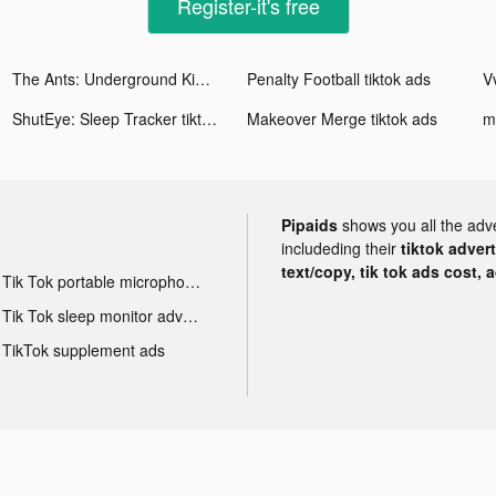
Register-it's free
The Ants: Underground Kingdom tiktok ads
Penalty Football tiktok ads
V
ShutEye: Sleep Tracker tiktok ads
Makeover Merge tiktok ads
m
Pipaids
shows you all the adv
includeding their
tiktok adver
text/copy, tik tok ads cost, 
Tik Tok portable microphone advertising
Tik Tok sleep monitor advertising
TikTok supplement ads