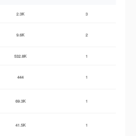
2.3K
3
9.6K
2
532.8K
1
444
1
69.3K
1
41.5K
1