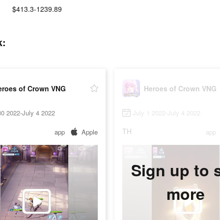
$413.3-1239.89
k:
eroes of Crown VNG
Heroes of Crown VNG
0 2022-July 4 2022
July 1 2022-July 4 2022
TH
app
Apple
app
Sign up to 
more