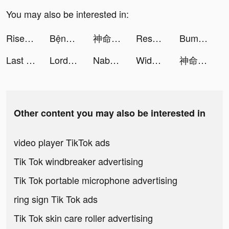
You may also be interested in:
Rise of Kingdoms tiktok ads
Bệnh Viện Kỳ Thú tiktok ads
神命：天選之人 tiktok ads
Resortopia tiktok ads
Bumble - Dating & Meet People tiktok ads
Last Fortress tiktok ads
Lords Mobile: Tower Defense tiktok ads
Nabhuto tiktok ads
Widgets Kit Wallpapers & Icons tiktok ads
神命：天選之人 tiktok ads
Other content you may also be interested in
video player TikTok ads
Tik Tok windbreaker advertising
Tik Tok portable microphone advertising
ring sign Tik Tok ads
Tik Tok skin care roller advertising