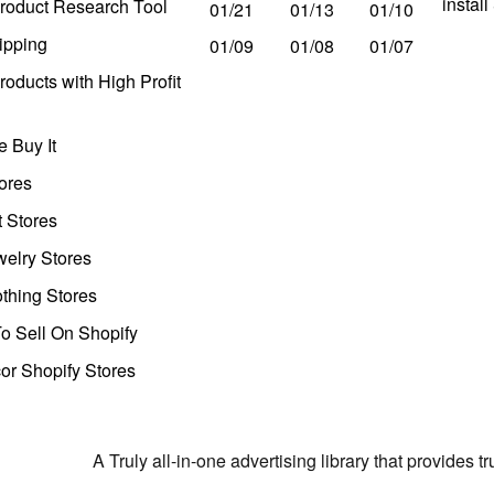
instal
roduct Research Tool
01/21
01/13
01/10
ipping
01/09
01/08
01/07
oducts with High Profit
 Buy It
ores
t Stores
welry Stores
thing Stores
o Sell On Shopify
r Shopify Stores
A Truly all-in-one advertising library that provides 