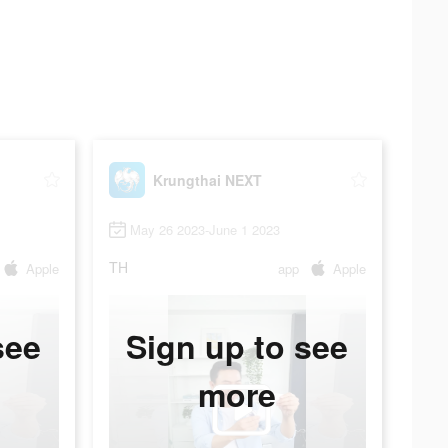
Krungthai NEXT
May 26 2023-June 1 2023
TH
Apple
app
Apple
see
Sign up to see
more