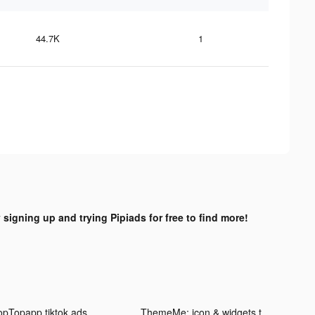
44.7K
1
 signing up and trying Pipiads for free to find more!
opTopapp tiktok ads
ThemeMe: icon & widgets tiktok ads