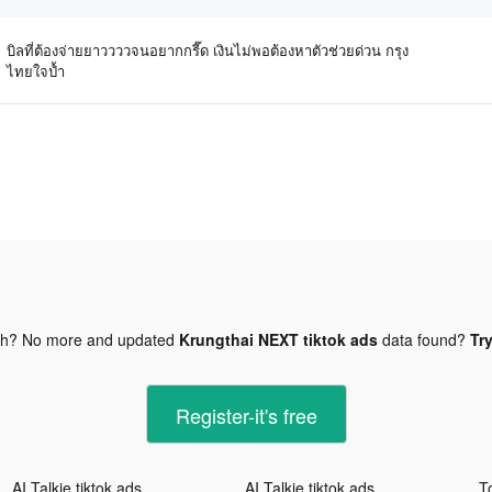
บิลที่ต้องจ่ายยาววววจนอยากกรี๊ด เงินไม่พอต้องหาตัวช่วยด่วน กรุง
ไทยใจป้ำ
gh? No more and updated
Krungthai NEXT tiktok ads
data found?
Try
Register-it's free
AI Talkie tiktok ads
AI Talkie tiktok ads
T