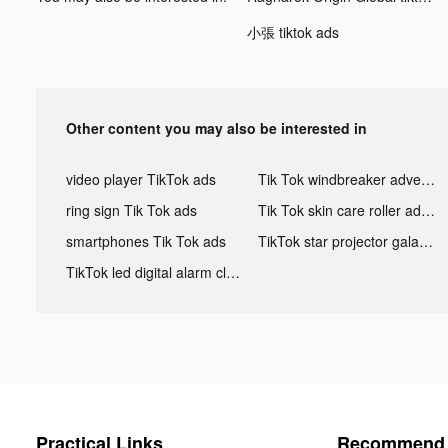
小張 tiktok ads
Other content you may also be interested in
video player TikTok ads
Tik Tok windbreaker advertising
ring sign Tik Tok ads
Tik Tok skin care roller advertising
smartphones Tik Tok ads
TikTok star projector galaxy night light bluetooth ads
TikTok led digital alarm clock ads
Practical Links
Recommend 