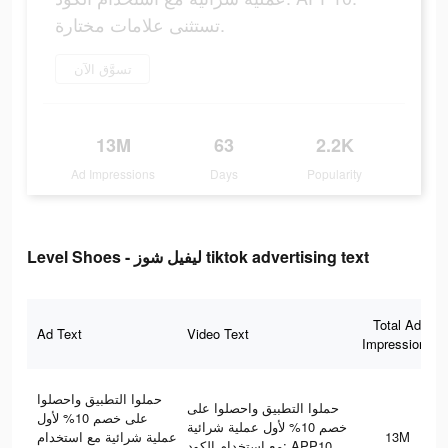
تستثنى علامات مختارة.
تسوَّق الآن
13M
63
2.2K
Ad Impressions
Days
Popularity
Level Shoes - ليفيل شوز tiktok advertising text
Total Ad
Ad Text
Video Text
Impressions
حملوا التطبيق واحصلوا
حملوا التطبيق واحصلوا على
على خصم 10% لأول
خصم 10% لأول عملية شرائية
عملية شرائية مع استخدام
13M
مع استخدام الكود: APP10.