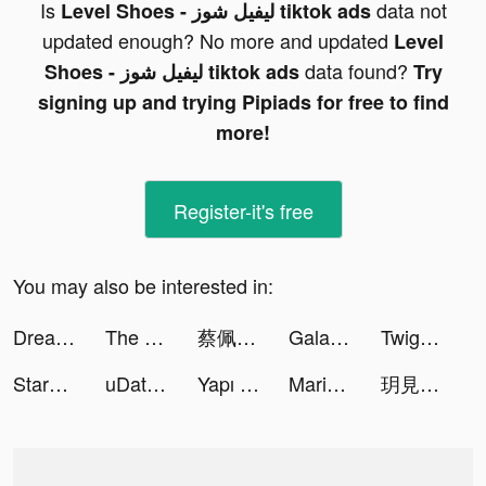
Is
data not
Level Shoes - ليفيل شوز tiktok ads
updated enough? No more and updated
Level
data found?
Shoes - ليفيل شوز tiktok ads
Try
signing up and trying Pipiads for free to find
more!
Register-it's free
You may also be interested in:
Dreamdale - Fairy Adventure tiktok ads
The Arcana: A Mystic Romance tiktok ads
蔡佩 tiktok ads
Galaxy AdBlock tiktok ads
Twig - Your Bank of Things tiktok ads
StarMaker: Sing and Play tiktok ads
uDates: Match, Chat, Date tiktok ads
Yapı Kredi tiktok ads
Mariana Curiel tiktok ads
玥見 tiktok ads