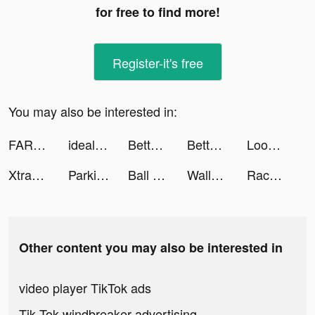
for free to find more!
Register-it's free
You may also be interested in:
FARFETCH - Shop Luxury Fashion tiktok ads
idealo.it tiktok ads
BetterSleep: Relax and Sleep tiktok ads
BetterSleep: Relax and Sleep tiktok ads
Loomy App tiktok ads
Xtrades tiktok ads
Parking Jam 3D tiktok ads
Ball Blast tiktok ads
Wallpaper Ultra tiktok ads
Race Arena - Fall Car Battle tiktok ads
Other content you may also be interested in
video player TikTok ads
Tik Tok windbreaker advertising