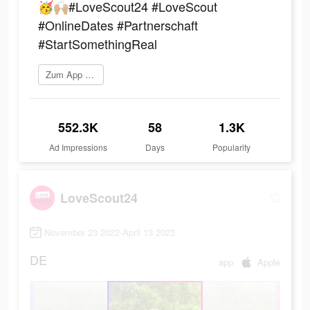
🥳🙌🏼#LoveScout24 #LoveScout
#OnlineDates #Partnerschaft
#StartSomethingReal
Zum App Store gehen
552.3K
58
1.3K
Ad Impressions
Days
Popularity
LoveScout24
November 23 2022-April 13 2023
DE
app
Apple