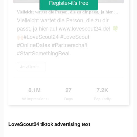
Register-it's free
Vielleicht wartet die Person, die zu dir passt, ja hier auf www.lovescout24.de! 🍀🙌🏼#LoveScout24 #LoveScout #OnlineDates #Partnerschaft #StartSomethingReal
Vielleicht wartet die Person, die zu dir
passt, ja hier auf www.lovescout24.de! 🍀
🙌🏼#LoveScout24 #LoveScout
#OnlineDates #Partnerschaft
#StartSomethingReal
Jetzt installieren
8.1M
27
7.2K
Ad Impressions
Days
Popularity
LoveScout24 tiktok advertising text