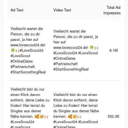
Total Ad
Ad Text
Video Text
Impressions
Vielleicht wartet die
Vielleicht wartet die
Person, die zu dir
Person, die zu dir passt, ja
passt, ja hier auf
hier auf
www.lovescout24.de!
www.lovescout24.de! 🍀🙌🏼
🍀🙌🏼#LoveScout24
8.1M
#LoveScout24 #LoveScout
#LoveScout
#OnlineDates
#OnlineDates
#Partnerschaft
#Partnerschaft
#StartSomethingReal
#StartSomethingReal
Vielleicht bist du nur
einen Klick davon
Vielleicht bist du nur einen
entfernt, deine Liebe zu
Klick davon entfernt, deine
finden! Hier lernst du
Liebe zu finden! Hier lernst
Singles aus deiner
du Singles aus deiner Nähe
Nähe kennen. 🥰🥳🙌🏼
kennen. 🥰🥳🙌🏼
552.3K
#LoveScout24
#LoveScout24 #LoveScout
#LoveScout
#OnlineDates