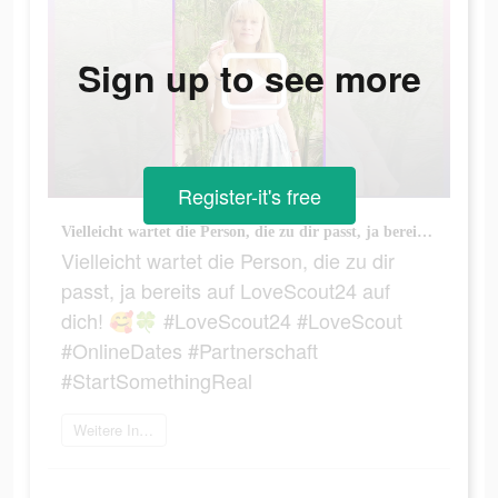
Sign up to see more
Register-it's free
Vielleicht wartet die Person, die zu dir passt, ja bereits auf LoveScout24 auf dich! 🥰🍀 #LoveScout24 #LoveScout #OnlineDates #Partnerschaft #StartSomethingReal
Vielleicht wartet die Person, die zu dir
passt, ja bereits auf LoveScout24 auf
dich! 🥰🍀 #LoveScout24 #LoveScout
#OnlineDates #Partnerschaft
#StartSomethingReal
Weitere Informationen