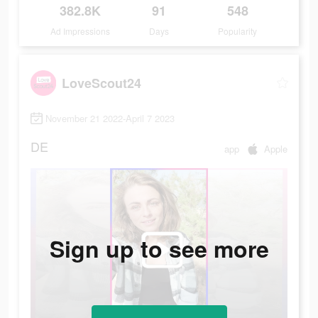
382.8K
91
548
Ad Impressions
Days
Popularity
LoveScout24
November 21 2022-April 7 2023
DE
app
Apple
Sign up to see more