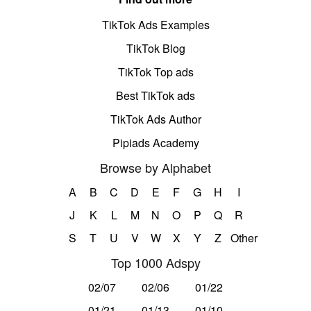
TikTok Ads Examples
TikTok Blog
TikTok Top ads
Best TikTok ads
TikTok Ads Author
Pipiads Academy
Browse by Alphabet
A
B
C
D
E
F
G
H
I
J
K
L
M
N
O
P
Q
R
S
T
U
V
W
X
Y
Z
Other
Top 1000 Adspy
02/07
02/06
01/22
01/21
01/13
01/10