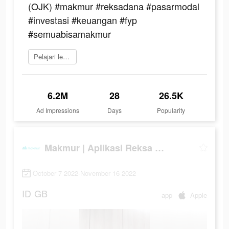
(OJK) #makmur #reksadana #pasarmodal
#investasi #keuangan #fyp
#semuabisamakmur
Pelajari lebih lanjut
6.2M
28
26.5K
Ad Impressions
Days
Popularity
Makmur | Aplikasi Reksa Dana
October 7 2022-November 16 2022
ID
GB
app
Apple