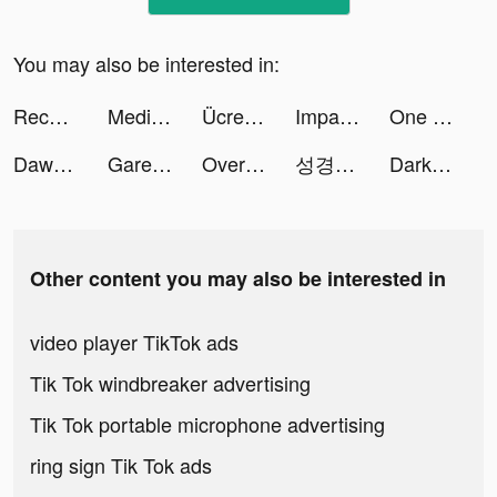
You may also be interested in:
ReceiptJar tiktok ads
MedicalBilling tiktok ads
Ücretsiz Dil Öğrenin - Mondly tiktok ads
Impara lingue gratis – Mondly tiktok ads
One Punch Man: 英雄之路 tiktok ads
Dawn - AI generated art tiktok ads
Garena Free Fire VN tiktok ads
Overcrowded Tycoon tiktok ads
성경이세상 / 뮤 tiktok ads
Darksy Phone Сleaner tiktok ads
Other content you may also be interested in
video player TikTok ads
Tik Tok windbreaker advertising
Tik Tok portable microphone advertising
ring sign Tik Tok ads