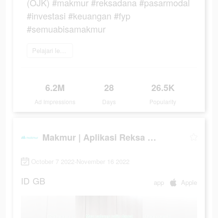
(OJK) #makmur #reksadana #pasarmodal
#investasi #keuangan #fyp
#semuabisamakmur
Pelajari lebih lanjut
6.2M
28
26.5K
Ad Impressions
Days
Popularity
Makmur | Aplikasi Reksa Dana
October 7 2022-November 16 2022
ID
GB
app
Apple