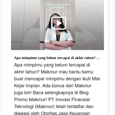
Apa mimpimu yang belum tercapai di akhir tahun? Makmur mau bantu kamu buat mencapai mimpimu dengan ikuti Misi Kejar Impian. Ada bonus dari Makmur juga loh! Baca selengkapnya di Blog Promo Makmur! PT Inovasi Finansial Teknologi (Makmur) telah terdaftar dan diawasi oleh Otoritas Jasa Keuangan (OJK) #makmur #reksadana #pasarmodal #investasi #keuangan #fyp #semuabisamakmur
Apa mimpimu yang belum tercapai di
akhir tahun? Makmur mau bantu kamu
buat mencapai mimpimu dengan ikuti Misi
Kejar Impian. Ada bonus dari Makmur
juga loh! Baca selengkapnya di Blog
Promo Makmur! PT Inovasi Finansial
Teknologi (Makmur) telah terdaftar dan
diawasi oleh Otoritas Jasa Keuangan