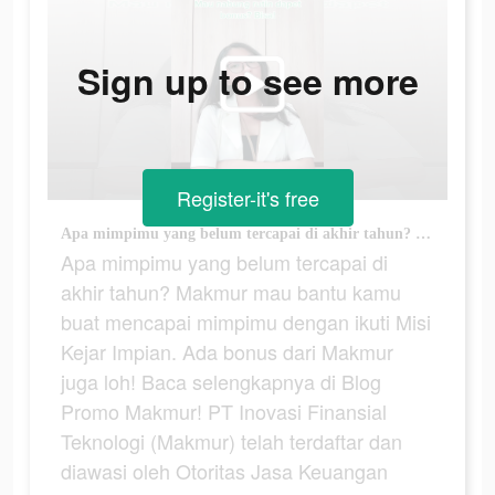
Sign up to see more
Register-it's free
Apa mimpimu yang belum tercapai di akhir tahun? Makmur mau bantu kamu buat mencapai mimpimu dengan ikuti Misi Kejar Impian. Ada bonus dari Makmur juga loh! Baca selengkapnya di Blog Promo Makmur! PT Inovasi Finansial Teknologi (Makmur) telah terdaftar dan diawasi oleh Otoritas Jasa Keuangan (OJK) #makmur #reksadana #pasarmodal #investasi #keuangan #fyp #semuabisamakmur
Apa mimpimu yang belum tercapai di
akhir tahun? Makmur mau bantu kamu
buat mencapai mimpimu dengan ikuti Misi
Kejar Impian. Ada bonus dari Makmur
juga loh! Baca selengkapnya di Blog
Promo Makmur! PT Inovasi Finansial
Teknologi (Makmur) telah terdaftar dan
diawasi oleh Otoritas Jasa Keuangan