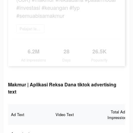
#investasi #keuangan #fyp
#semuabisamakmur
Pelajari lebih lanjut
6.2M
28
26.5K
Ad Impressions
Days
Popularity
Makmur | Aplikasi Reksa Dana tiktok advertising
text
Total Ad
Ad Text
Video Text
Impressions