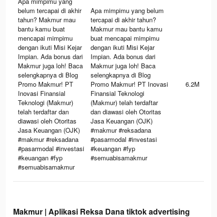
Apa mimpimu yang
belum tercapai di akhir
Apa mimpimu yang belum
tahun? Makmur mau
tercapai di akhir tahun?
bantu kamu buat
Makmur mau bantu kamu
mencapai mimpimu
buat mencapai mimpimu
dengan ikuti Misi Kejar
dengan ikuti Misi Kejar
Impian. Ada bonus dari
Impian. Ada bonus dari
Makmur juga loh! Baca
Makmur juga loh! Baca
selengkapnya di Blog
selengkapnya di Blog
Promo Makmur! PT
Promo Makmur! PT Inovasi
6.2M
Inovasi Finansial
Finansial Teknologi
Teknologi (Makmur)
(Makmur) telah terdaftar
telah terdaftar dan
dan diawasi oleh Otoritas
diawasi oleh Otoritas
Jasa Keuangan (OJK)
Jasa Keuangan (OJK)
#makmur #reksadana
#makmur #reksadana
#pasarmodal #investasi
#pasarmodal #investasi
#keuangan #fyp
#keuangan #fyp
#semuabisamakmur
#semuabisamakmur
Makmur | Aplikasi Reksa Dana tiktok advertising