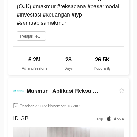
(OJK) #makmur #reksadana #pasarmodal
#investasi #keuangan #fyp
#semuabisamakmur
Pelajari lebih lanjut
6.2M
28
26.5K
Ad Impressions
Days
Popularity
Makmur | Aplikasi Reksa Dana
October 7 2022-November 16 2022
ID
GB
app
Apple