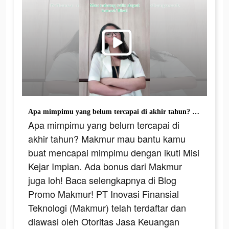
Apa mimpimu yang belum tercapai di akhir tahun? Makmur mau bantu kamu buat mencapai mimpimu dengan ikuti Misi Kejar Impian. Ada bonus dari Makmur juga loh! Baca selengkapnya di Blog Promo Makmur! PT Inovasi Finansial Teknologi (Makmur) telah terdaftar dan diawasi oleh Otoritas Jasa Keuangan (OJK) #makmur #reksadana #pasarmodal #investasi #keuangan #fyp #semuabisamakmur
Apa mimpimu yang belum tercapai di
akhir tahun? Makmur mau bantu kamu
buat mencapai mimpimu dengan ikuti Misi
Kejar Impian. Ada bonus dari Makmur
juga loh! Baca selengkapnya di Blog
Promo Makmur! PT Inovasi Finansial
Teknologi (Makmur) telah terdaftar dan
diawasi oleh Otoritas Jasa Keuangan