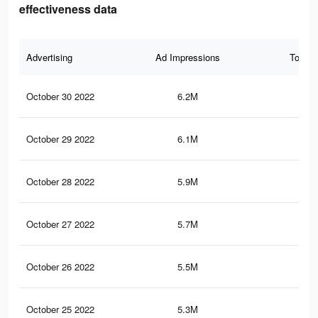
effectiveness data
Advertising
Ad Impressions
Total 
October 30 2022
6.2M
26.
October 29 2022
6.1M
25.
October 28 2022
5.9M
25.
October 27 2022
5.7M
24.
October 26 2022
5.5M
23.
October 25 2022
5.3M
23.