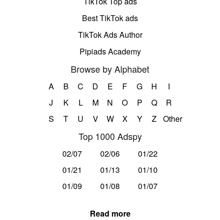
TikTok Top ads
Best TikTok ads
TikTok Ads Author
Pipiads Academy
Browse by Alphabet
A
B
C
D
E
F
G
H
I
J
K
L
M
N
O
P
Q
R
S
T
U
V
W
X
Y
Z
Other
Top 1000 Adspy
02/07
02/06
01/22
01/21
01/13
01/10
01/09
01/08
01/07
Read more