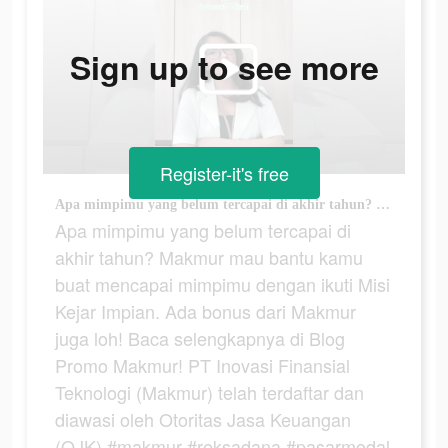
Sign up to see more
Register-it's free
Apa mimpimu yang belum tercapai di akhir tahun? Makmur mau bantu kamu buat mencapai mimpimu dengan ikuti Misi Kejar Impian. Ada bonus dari Makmur juga loh! Baca selengkapnya di Blog Promo Makmur! PT Inovasi Finansial Teknologi (Makmur) telah terdaftar dan diawasi oleh Otoritas Jasa Keuangan (OJK) #makmur #reksadana #pasarmodal #investasi #keuangan #fyp #semuabisamakmur
Apa mimpimu yang belum tercapai di
akhir tahun? Makmur mau bantu kamu
buat mencapai mimpimu dengan ikuti Misi
Kejar Impian. Ada bonus dari Makmur
juga loh! Baca selengkapnya di Blog
Promo Makmur! PT Inovasi Finansial
Teknologi (Makmur) telah terdaftar dan
diawasi oleh Otoritas Jasa Keuangan
(OJK) #makmur #reksadana #pasarmodal