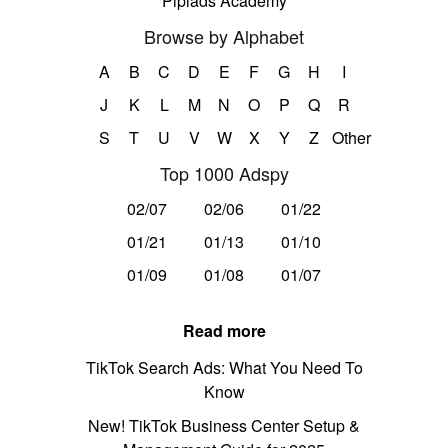
Pipiads Academy
Browse by Alphabet
A
B
C
D
E
F
G
H
I
J
K
L
M
N
O
P
Q
R
S
T
U
V
W
X
Y
Z
Other
Top 1000 Adspy
02/07
02/06
01/22
01/21
01/13
01/10
01/09
01/08
01/07
Read more
TikTok Search Ads: What You Need To
Know
New! TikTok Business Center Setup &