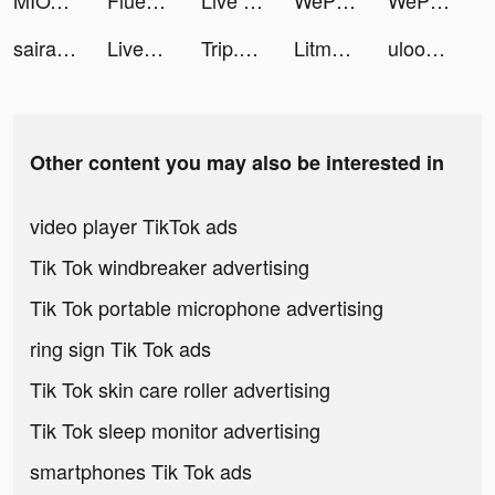
MIOTO - Ứng dụng thuê xe tiktok ads
FluenDay - 映画を見ながら英語を勉強 tiktok ads
Live Wallpapers & 3D tiktok ads
WePlay(ウィプレー) - パーティゲーム tiktok ads
WePlay(ウィプレー) - パーティゲーム tiktok ads
saira🦋 tiktok ads
LiveStatus - Share your life tiktok ads
Trip.com - 優惠預訂酒店機票景點門票 tiktok ads
Litmatch - Make new friends tiktok ads
ulooksogood tiktok ads
Other content you may also be interested in
video player TikTok ads
Tik Tok windbreaker advertising
Tik Tok portable microphone advertising
ring sign Tik Tok ads
Tik Tok skin care roller advertising
Tik Tok sleep monitor advertising
smartphones Tik Tok ads