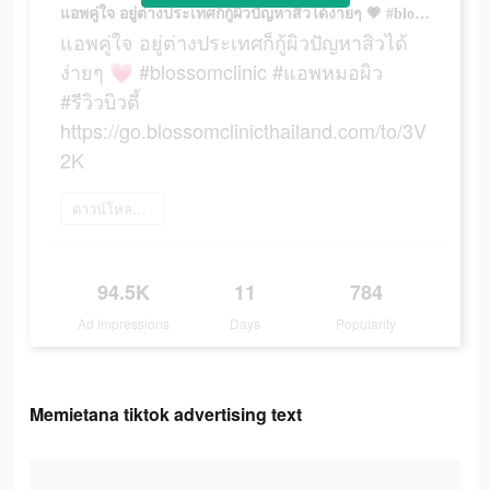
แอพคู่ใจ อยู่ต่างประเทศก็กู้ผิวปัญหาสิวได้ง่ายๆ 💗 #blossomclinic #แอพหมอผิว #รีวิวบิวตี้ https://go.blossomclinicthailand.com/to/3V2K
แอพคู่ใจ อยู่ต่างประเทศก็กู้ผิวปัญหาสิวได้
ง่ายๆ 💗 #blossomclinic #แอพหมอผิว
#รีวิวบิวตี้
https://go.blossomclinicthailand.com/to/3V
2K
ดาวน์โหลดเลย
94.5K
11
784
Ad Impressions
Days
Popularity
Memietana tiktok advertising text