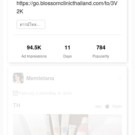
https://go.blossomclinicthailand.com/to/3V
2K
ดาวน์โหลดเลย
94.5K
11
784
Ad Impressions
Days
Popularity
Memietana
February 3 2023-May 31 2023
TH
app
Apple