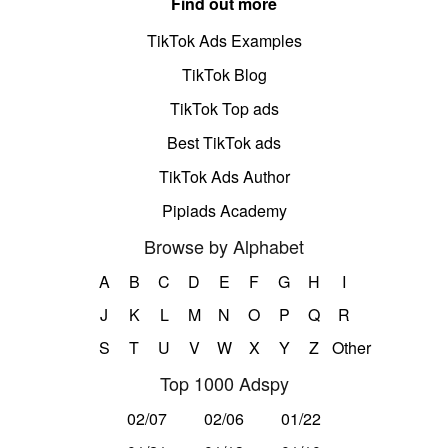
Find out more
TikTok Ads Examples
TikTok Blog
TikTok Top ads
Best TikTok ads
TikTok Ads Author
Pipiads Academy
Browse by Alphabet
A
B
C
D
E
F
G
H
I
J
K
L
M
N
O
P
Q
R
S
T
U
V
W
X
Y
Z
Other
Top 1000 Adspy
02/07
02/06
01/22