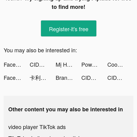
to find more!
Register-it's free
You may also be interested in:
FaceLike - Be Anyone You Like tiktok ads
CIDER - Clothing & Fashion tiktok ads
Mị Hồ Thanh Khâu tiktok ads
Power Scan-Scan to PDF tiktok ads
Cooking Journey: Food Games tiktok ads
FaceLike - Be Anyone You Like tiktok ads
卡利茲傳說 tiktok ads
Brandon Beloti tiktok ads
CIDER - Clothing & Fashion tiktok ads
CIDER - Clothing & Fashion tiktok ads
Other content you may also be interested in
video player TikTok ads