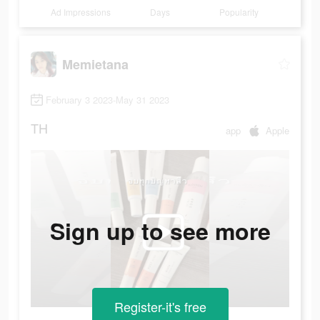
Ad Impressions
Days
Popularity
Memietana
February 3 2023-May 31 2023
TH
app
Apple
Sign up to see more
Register-it's free