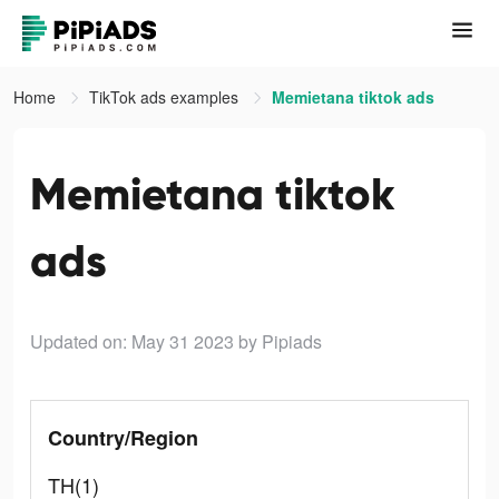
Home
TikTok ads examples
Memietana tiktok ads
Memietana tiktok
ads
Updated on: May 31 2023
by Pipiads
Country/Region
TH(1)