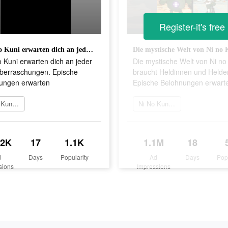
Register-it's free
In Ni no Kuni erwarten dich an jeder Ecke Überraschungen. Epische Belohnungen erwarten
o Kuni erwarten dich an jeder
Die mystische Welt von Ni no
berraschungen. Epische
braucht Heldinnen und Helde
ungen erwarten
Epische Belohnungen erwart
Ni No Kuni spielen
Ni No Kuni spielen
.2K
17
1.1K
1.1M
18
d
Days
Popularity
Ad
Days
Pop
sions
Impressions