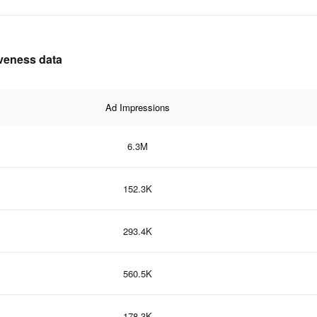
iveness data
Ad Impressions
6.3M
152.3K
293.4K
560.5K
178.3K