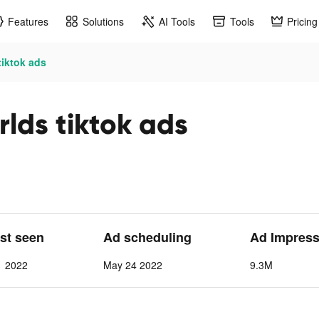
Features
Solutions
AI Tools
Tools
Pricing
tiktok ads
rlds tiktok ads
ast seen
Ad scheduling
Ad Impress
1 2022
May 24 2022
9.3M