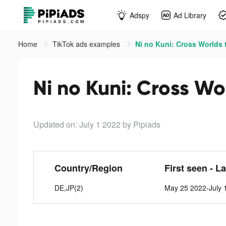
Adspy
Ad Library
Home
TikTok ads examples
Ni no Kuni: Cross Worlds 
Ni no Kuni: Cross Wo
Updated on: July 1 2022
by Pipiads
Country/Region
First seen - L
DE,JP(2)
May 25 2022-July 