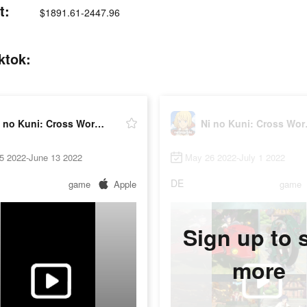
t:
$1891.61-2447.96
ktok:
Ni no Kuni: Cross Worlds
Ni no
5 2022-June 13 2022
May 26 2022-July 1 2022
DE
game
Apple
game
Sign up to 
more