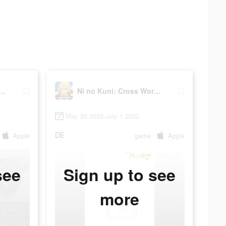
 Kuni: Cross Worlds
Ni no Kuni: Cross Worlds
May 26 2022-July 1 2022
DE
Apple
game
Apple
see
Sign up to see
more