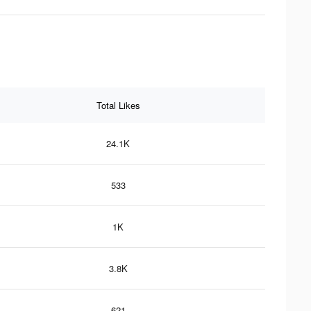
Total Likes
24.1K
533
1K
3.8K
621