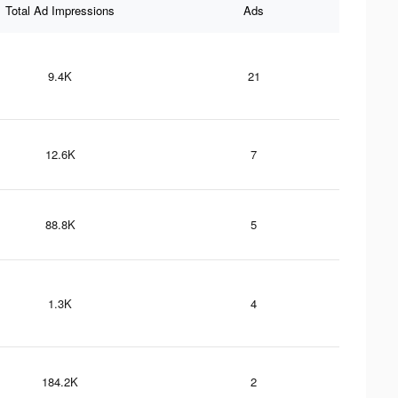
Total Ad Impressions
Ads
9.4K
21
12.6K
7
88.8K
5
1.3K
4
184.2K
2