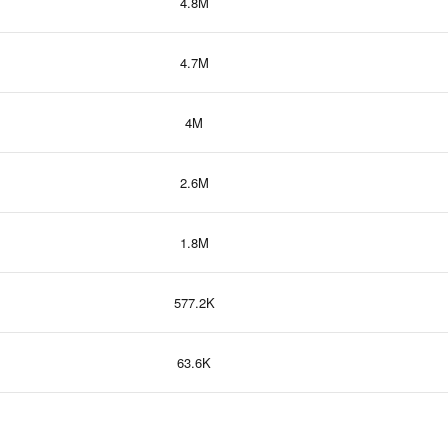
4.8M
4.7M
4M
2.6M
1.8M
577.2K
63.6K