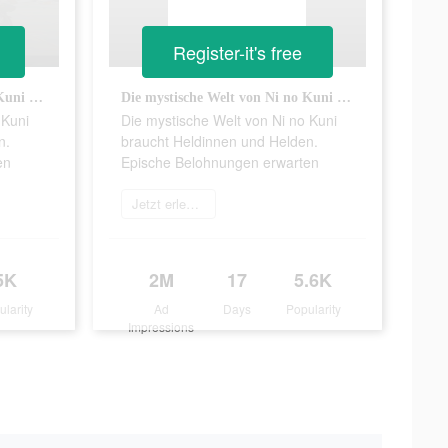
Register-it's free
Die mystische Welt von Ni no Kuni braucht Heldinnen und Helden. Epische Belohnungen erwarten
Die mystische Welt von Ni no Kuni braucht Heldinnen und Helden. Epische Belohnungen erwarten
 Kuni
Die mystische Welt von Ni no Kuni
n.
braucht Heldinnen und Helden.
en
Epische Belohnungen erwarten
Jetzt erleben
5K
2M
17
5.6K
ularity
Ad
Days
Popularity
Impressions