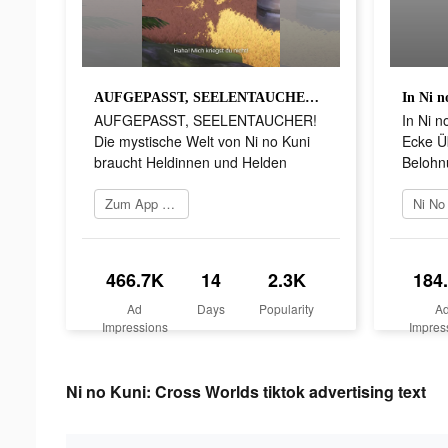
AUFGEPASST, SEELENTAUCHER! Die mystische Welt von Ni no Kuni braucht Heldinnen und Helden
AUFGEPASST, SEELENTAUCHER!
In Ni n
Die mystische Welt von Ni no Kuni
Ecke Ü
braucht Heldinnen und Helden
Belohn
Zum App Store gehen
466.7K
14
2.3K
184
Ad
Days
Popularity
A
Impressions
Impres
Ni no Kuni: Cross Worlds tiktok advertising text