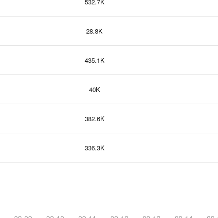
532.7K
28.8K
435.1K
40K
382.6K
336.3K
09-09
09-10
09-11
09-12
09-13
09-14
09-