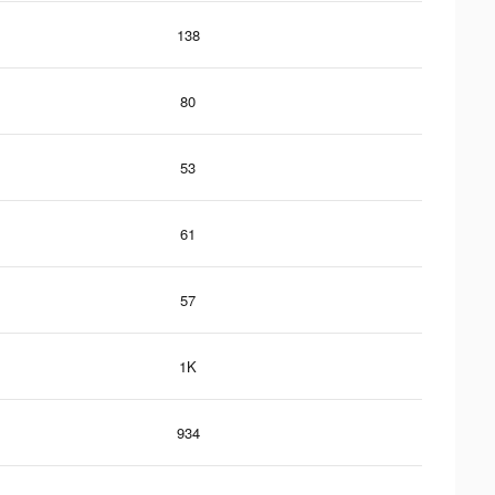
138
80
53
61
57
1K
934