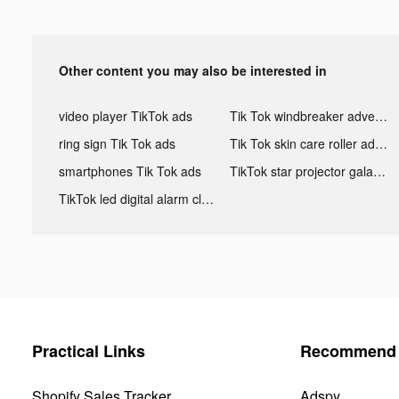
Other content you may also be interested in
video player TikTok ads
Tik Tok windbreaker advertising
ring sign Tik Tok ads
Tik Tok skin care roller advertising
smartphones Tik Tok ads
TikTok star projector galaxy night light bluetooth ads
TikTok led digital alarm clock ads
Practical Links
Recommend 
Shopify Sales Tracker
Adspy