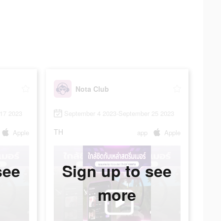
Nota Club
17 2023
September 4 2023-September 25 2023
TH
Apple
app
Apple
see
Sign up to see
more