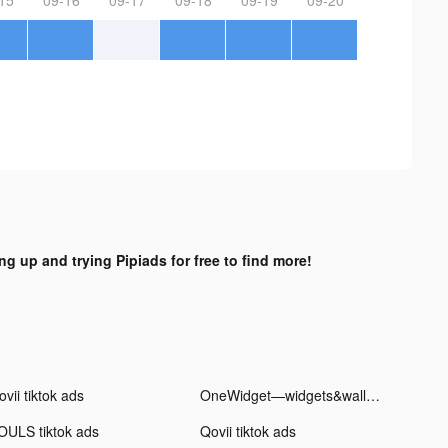
ng up and trying Pipiads for free to find more!
vii tiktok ads
OneWidget—widgets&wallpaper tiktok ads
OULS tiktok ads
Qovii tiktok ads