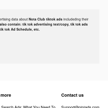
ertising data about
Nota Club tiktok ads
includeding their
lso contain: tik tok advertising text/copy, tik tok ads
 tik tok Ad Schedule, etc.
 more
Contact us
k Search Ads: What You Need To
Support@pipiads.com