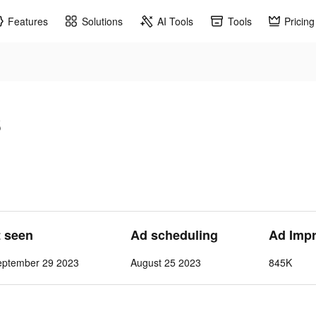
Features
Solutions
AI Tools
Tools
Pricing
s
t seen
Ad scheduling
Ad Imp
eptember 29 2023
August 25 2023
845K