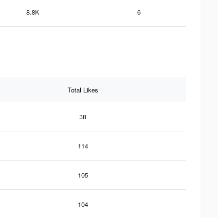
8.8K
6
Total Likes
38
114
105
104