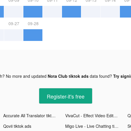
09-27
09-28
gh? No more and updated
Nota Club tiktok ads
data found?
Try signi
Register-it's free
Accurate All Translator tiktok ads
VivaCut - Effect Video Editor tiktok ads
Qo
Qovii tiktok ads
Migo Live - Live Chatting tiktok ads
S