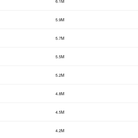
6.1M
5.9M
5.7M
5.5M
5.2M
4.8M
4.5M
4.2M