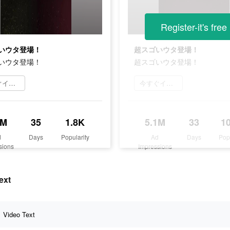
Register-it's free
いウタ登場！
超スゴいウタ登場！
いウタ登場！
超スゴいウタ登場！
今すぐインストール
今すぐインストール
2M
35
1.8K
5.1M
33
1
d
Days
Popularity
Ad
Days
Pop
sions
Impressions
ext
Video Text