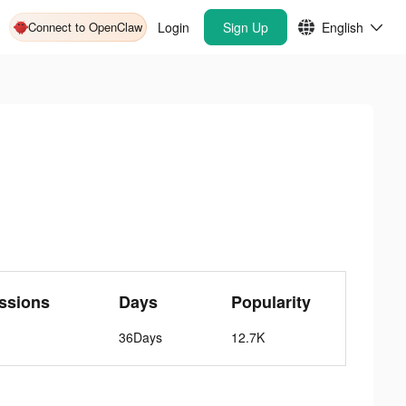
Connect to OpenClaw
Login
Sign Up
English
ssions
Days
Popularity
36Days
12.7K