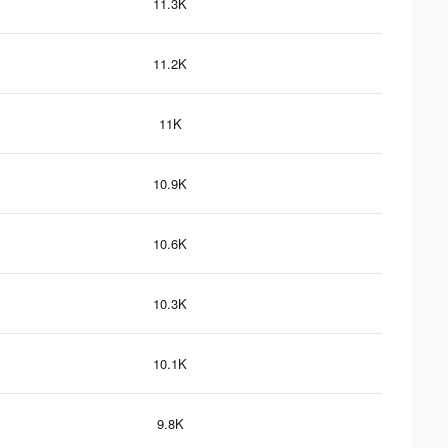
11.3K
11.2K
11K
10.9K
10.6K
10.3K
10.1K
9.8K