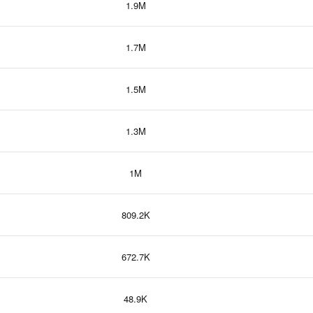
1.9M
1.7M
1.5M
1.3M
1M
809.2K
672.7K
48.9K