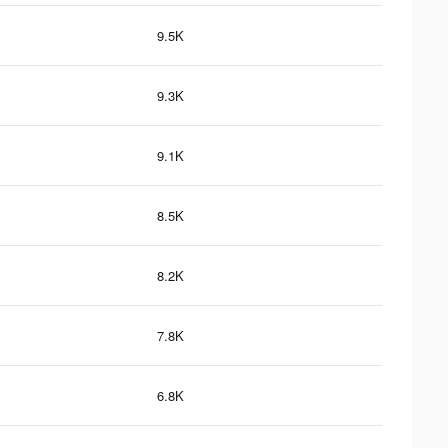
9.5K
9.3K
9.1K
8.5K
8.2K
7.8K
6.8K