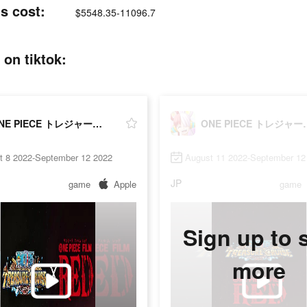
 cost:
$5548.35-11096.7
 tiktok:
ONE PIECE トレジャークルーズ
ONE PIEC
t 8 2022-September 12 2022
August 11 2022-September 12
JP
game
Apple
game
Sign up to 
more