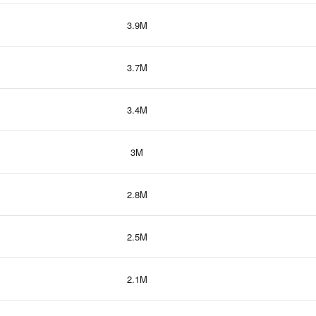
3.9M
3.7M
3.4M
3M
2.8M
2.5M
2.1M