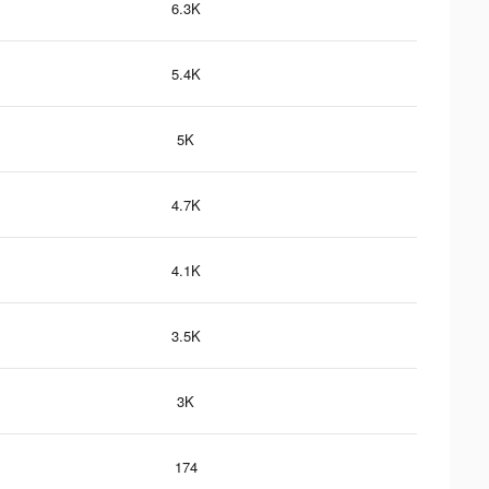
6.3K
5.4K
5K
4.7K
4.1K
3.5K
3K
174