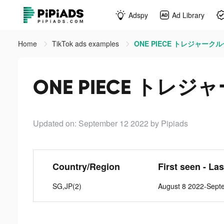
Adspy
Ad Library
Home
TikTok ads examples
ONE PIECE トレジャークルーズ
ONE PIECE トレジャ
Updated on: September 12 2022
by Pipiads
Country/Region
First seen - La
SG,JP(2)
August 8 2022-Sept