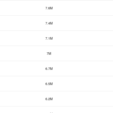
7.6M
7.4M
7.1M
7M
6.7M
6.5M
6.2M