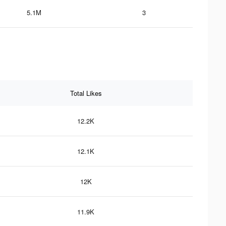
5.1M
3
Total Likes
12.2K
12.1K
12K
11.9K