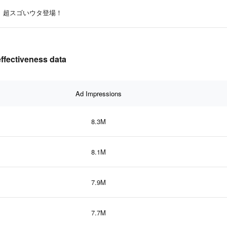
超スゴいウタ登場！
ectiveness data
Ad Impressions
8.3M
8.1M
7.9M
7.7M