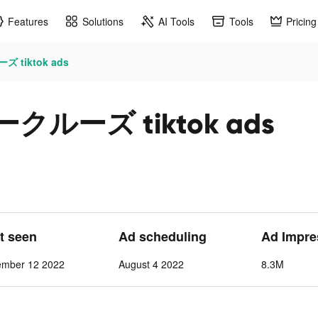
Features
Solutions
AI Tools
Tools
Pricing
 tiktok ads
ークルーズ tiktok ads
st seen
Ad scheduling
Ad Impre
ember 12 2022
August 4 2022
8.3M