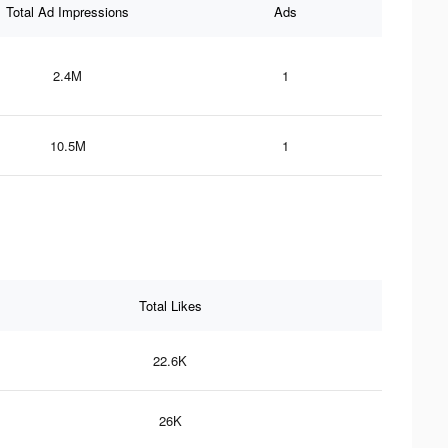
Total Ad Impressions
Ads
2.4M
1
10.5M
1
Total Likes
22.6K
26K