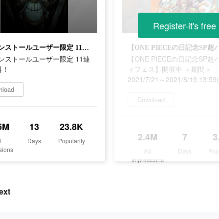
Register-it's free
新規インストールユーザー限定 11連1回無料！
ンストールユーザー限定 11連
【ONE PIECEの日記念SP
料！
ィフェス】開催中 ＜期間＞
2021/7/21～2021/8/19 13:5
nload
Download
5M
13
23.8K
2.4M
7
3
d
Days
Popularity
sions
Ad
Days
Pop
Impressions
ext