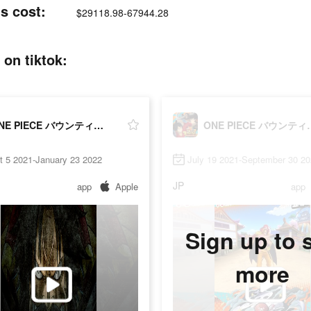
 cost:
$29118.98-67944.28
 tiktok:
ONE PIECE バウンティラッシュ
ONE PIEC
t 5 2021-January 23 2022
July 19 2021-September 30 2
JP
app
Apple
app
Sign up to 
more