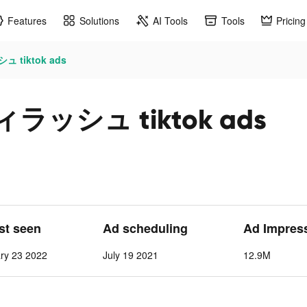
Features
Solutions
AI Tools
Tools
Pricing
 tiktok ads
ィラッシュ tiktok ads
ast seen
Ad scheduling
Ad Impres
ry 23 2022
July 19 2021
12.9M