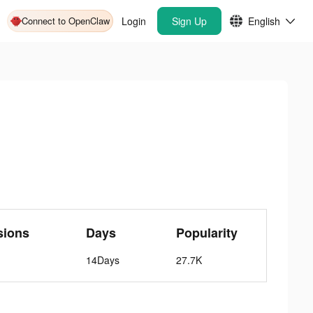
Connect to OpenClaw
Login
Sign Up
English
sions
Days
Popularity
14Days
27.7K