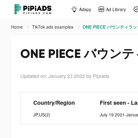
Adspy
Ad Library
Home
TikTok ads examples
ONE PIECE バウンティラッシュ
ONE PIECE バウンテ
Updated on: January 23 2022
by Pipiads
Country/Region
First seen - L
JP,US(2)
July 19 2021-Janua