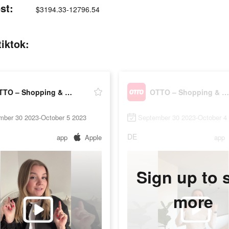
st:
$3194.33-12796.54
iktok:
OTTO – Shopping & Möbel
OTTO – Shopping & Möbel
mber 30 2023-October 5 2023
September 30 2023-October 4
DE
app
Apple
app
Sign up to 
more