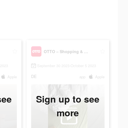
OTTO – Shopping & Möbel
 2023
September 30 2023-October 5 2023
DE
Apple
app
Apple
see
Sign up to see
more