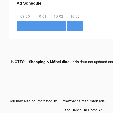
Ad Schedule
09-30
10-01
10-02
10-03
Is
OTTO – Shopping & Möbel tiktok ads
data not updated e
You may also be interested in:
mkazbachaimae tiktok ads
Face Dance: AI Photo Animator tiktok ads