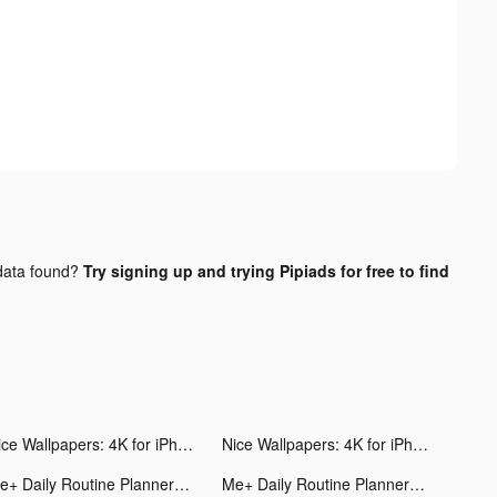
ata found?
Try signing up and trying Pipiads for free to find
Nice Wallpapers: 4K for iPhone tiktok ads
Nice Wallpapers: 4K for iPhone tiktok ads
Me+ Daily Routine Planner tiktok ads
Me+ Daily Routine Planner tiktok ads