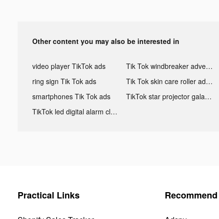
Other content you may also be interested in
video player TikTok ads
Tik Tok windbreaker advertising
ring sign Tik Tok ads
Tik Tok skin care roller advertising
smartphones Tik Tok ads
TikTok star projector galaxy night light bluetooth ads
TikTok led digital alarm clock ads
Practical Links
Recommend 