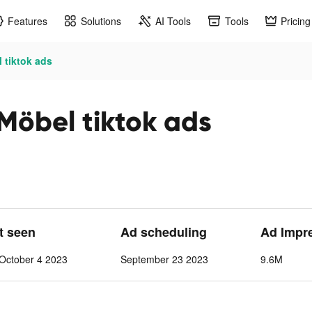
Features
Solutions
AI Tools
Tools
Pricing
tiktok ads
Möbel tiktok ads
st seen
Ad scheduling
Ad Impr
October 4 2023
September 23 2023
9.6M