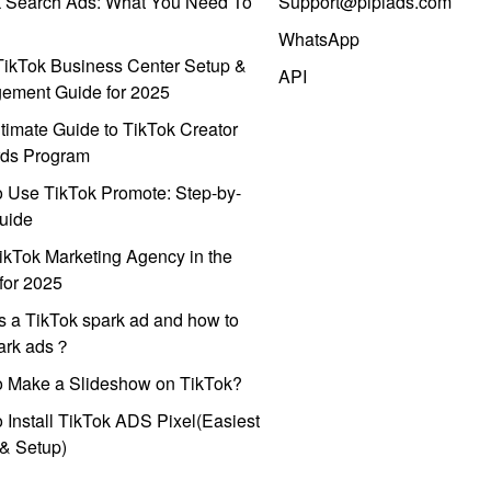
k Search Ads: What You Need To
Support@pipiads.com
WhatsApp
ikTok Business Center Setup &
API
ement Guide for 2025
timate Guide to TikTok Creator
ds Program
 Use TikTok Promote: Step-by-
uide
ikTok Marketing Agency in the
for 2025
s a TikTok spark ad and how to
park ads？
o Make a Slideshow on TikTok?
 Install TikTok ADS Pixel(Easiest
l & Setup)