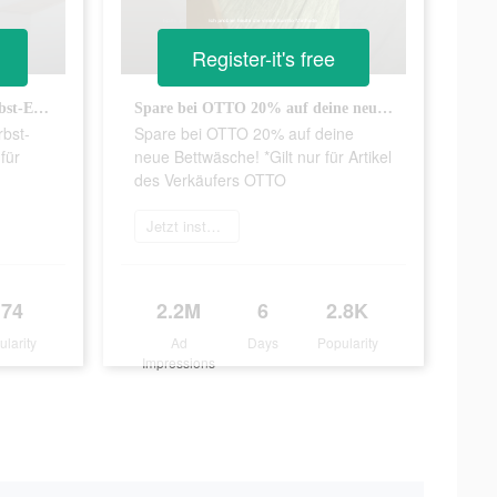
Register-it's free
Spare jetzt 20% auf deine Herbst-Essentials bei OTTO!*Gilt nur für Artikel des Verkäufers OTTO
Spare bei OTTO 20% auf deine neue Bettwäsche! *Gilt nur für Artikel des Verkäufers OTTO
rbst-
Spare bei OTTO 20% auf deine
für
neue Bettwäsche! *Gilt nur für Artikel
des Verkäufers OTTO
Jetzt installieren
174
2.2M
6
2.8K
ularity
Ad
Days
Popularity
Impressions