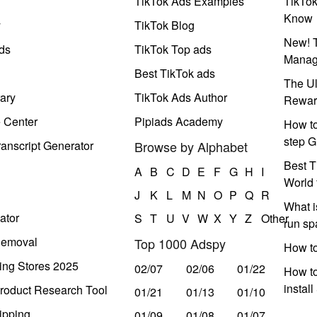
TikTok Ads Examples
TikTo
Know
y
TikTok Blog
New! T
ds
TikTok Top ads
Manag
Best TikTok ads
The Ul
ary
TikTok Ads Author
Rewar
e Center
Pipiads Academy
How to
step G
anscript Generator
Browse by Alphabet
Best T
A
B
C
D
E
F
G
H
I
World 
J
K
L
M
N
O
P
Q
R
What i
ator
S
T
U
V
W
X
Y
Z
Other
run s
Removal
Top 1000 Adspy
How t
ing Stores 2025
02/07
02/06
01/22
How to
instal
roduct Research Tool
01/21
01/13
01/10
ipping
01/09
01/08
01/07