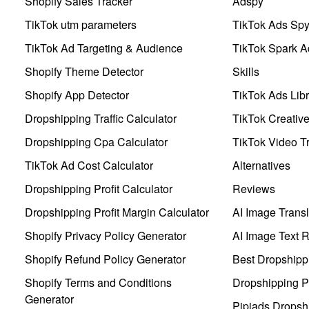
Shopify Sales Tracker
Adspy
TikTok utm parameters
TikTok Ads Sp
TikTok Ad Targeting & Audience
TikTok Spark A
Shopify Theme Detector
Skills
Shopify App Detector
TikTok Ads Libr
Dropshipping Traffic Calculator
TikTok Creativ
Dropshipping Cpa Calculator
TikTok Video Tr
TikTok Ad Cost Calculator
Alternatives
Dropshipping Profit Calculator
Reviews
Dropshipping Profit Margin Calculator
AI Image Transl
Shopify Privacy Policy Generator
AI Image Text 
Shopify Refund Policy Generator
Best Dropshipp
Shopify Terms and Conditions
Dropshipping P
Generator
Pipiads Dropsh