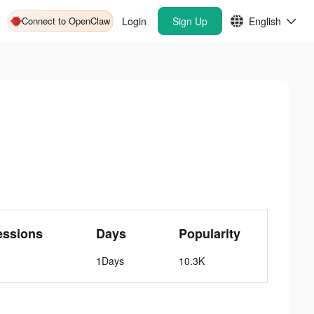
Connect to OpenClaw
Login
Sign Up
English
essions
Days
Popularity
1Days
10.3K