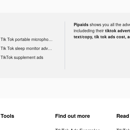
Pipaids
shows you all the adv
includeding their
tiktok adver
text/copy, tik tok ads cost, 
Tik Tok portable microphone advertising
Tik Tok sleep monitor advertising
TikTok supplement ads
Tools
Find out more
Read