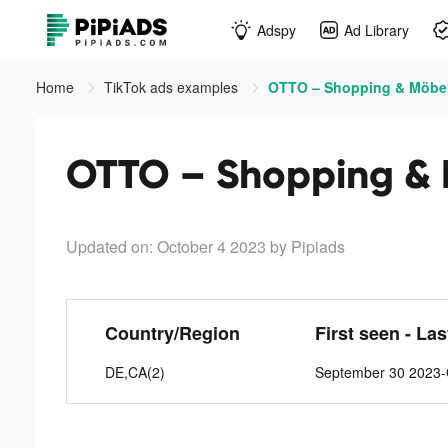
Adspy
Ad Library
Home
TikTok ads examples
OTTO – Shopping & Möbel 
OTTO – Shopping & 
Updated on: October 4 2023
by Pipiads
Country/Region
First seen - La
DE,CA(2)
September 30 2023-