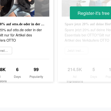
Register-it's free
Spare 20% auf otto.de oder in der App! *Gilt nur für Artikel des Verkäufers OTTO
0% auf otto.de oder in der
Spare jetzt 20% auf deine He
ilt nur für Artikel des
Essentials bei OTTO!*Gilt nur 
fers OTTO
Artikel des Verkäufers OTTO
Jetzt installieren
Jetzt installieren
.8K
6
99
214.5K
5
d
Days
Popularity
Ad
Days
Pop
sions
Impressions