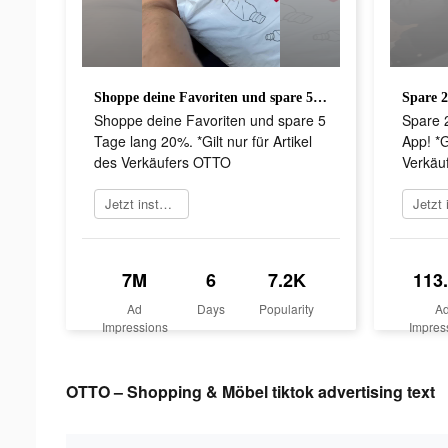
Shoppe deine Favoriten und spare 5 Tage lang 20%. *Gilt nur für Artikel des Verkäufers OTTO
Shoppe deine Favoriten und spare 5
Spare 2
Tage lang 20%. *Gilt nur für Artikel
App! *G
des Verkäufers OTTO
Verkäu
Jetzt installieren
7M
6
7.2K
113
Ad
Days
Popularity
A
Impressions
Impres
OTTO – Shopping & Möbel tiktok advertising text