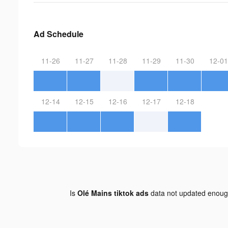
Ad Schedule
11-26
11-27
11-28
11-29
11-30
12-01
12-14
12-15
12-16
12-17
12-18
Is
Olé Mains tiktok ads
data not updated enou