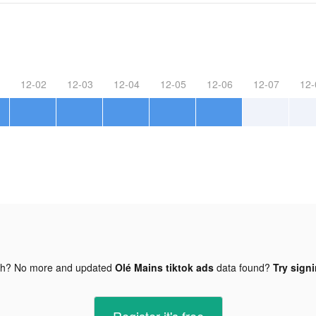
12-02
12-03
12-04
12-05
12-06
12-07
12-
gh? No more and updated
Olé Mains tiktok ads
data found?
Try signi
Register-it's free