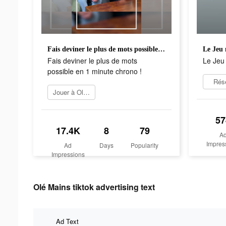
Fais deviner le plus de mots possible en 1 minute chrono !
Le Jeu 
Fais deviner le plus de mots
Le Jeu 
possible en 1 minute chrono !
Rés
Jouer à Olé Mains
57
17.4K
8
79
A
Impres
Ad
Days
Popularity
Impressions
Olé Mains tiktok advertising text
Ad Text