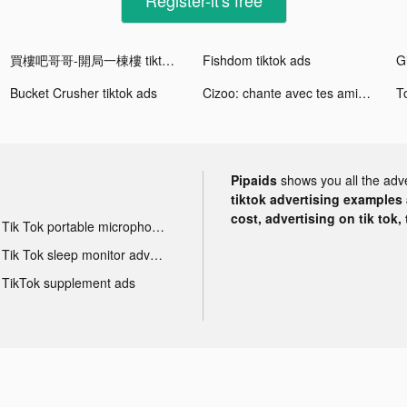
買樓吧哥哥-開局一棟樓 tiktok ads
Fishdom tiktok ads
Bucket Crusher tiktok ads
Cizoo: chante avec tes amis tiktok ads
T
Pipaids
shows you all the adv
tiktok advertising examples a
cost, advertising on tik tok,
Tik Tok portable microphone advertising
Tik Tok sleep monitor advertising
TikTok supplement ads