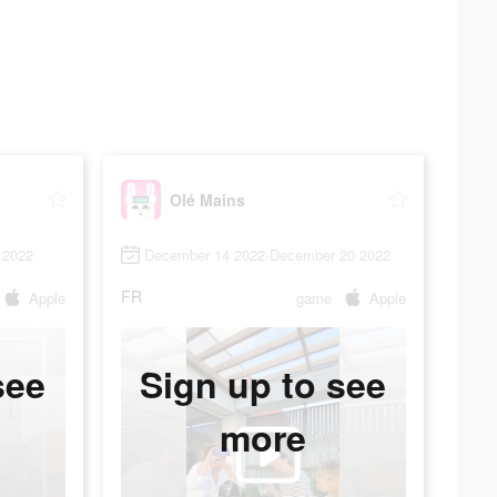
Olé Mains
 2022
December 14 2022-December 20 2022
FR
Apple
game
Apple
see
Sign up to see
more