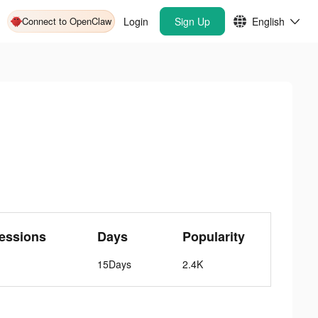
Connect to OpenClaw
Login
Sign Up
English
essions
Days
Popularity
15Days
2.4K