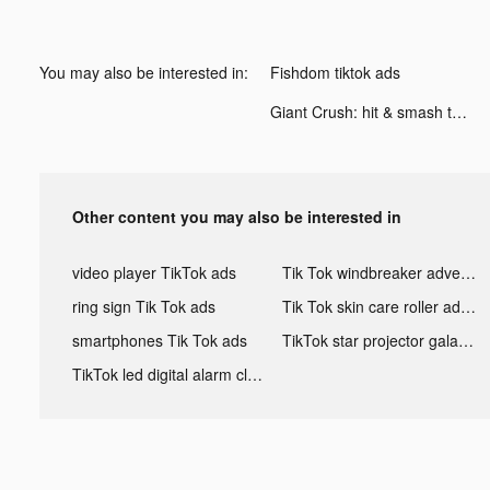
You may also be interested in:
Fishdom tiktok ads
Giant Crush: hit & smash them tiktok ads
Other content you may also be interested in
video player TikTok ads
Tik Tok windbreaker advertising
ring sign Tik Tok ads
Tik Tok skin care roller advertising
smartphones Tik Tok ads
TikTok star projector galaxy night light bluetooth ads
TikTok led digital alarm clock ads