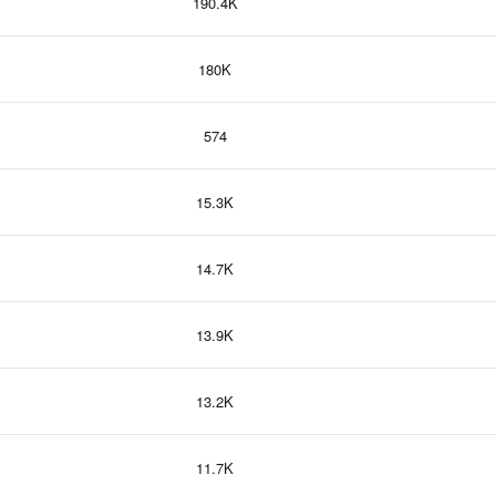
190.4K
180K
574
15.3K
14.7K
13.9K
13.2K
11.7K