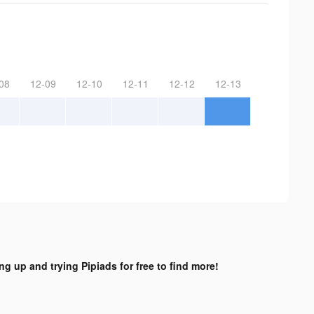
08
12-09
12-10
12-11
12-12
12-13
ng up and trying Pipiads for free to find more!