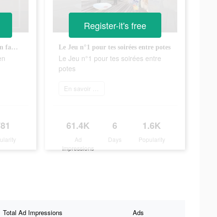
Register-it's free
OléMains, le jeu N°1, parfait en famille ou entre amis !
Le Jeu n°1 pour tes soirées entre potes
en
Le Jeu n°1 pour tes soirées entre
potes
En savoir plus
781
61.4K
6
1.6K
ularity
Ad
Days
Popularity
Impressions
Total Ad Impressions
Ads