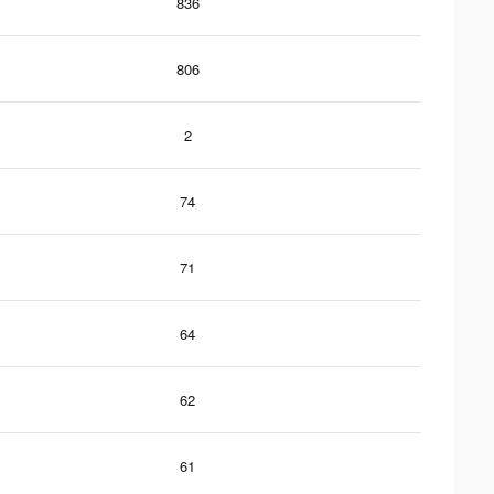
836
806
2
74
71
64
62
61