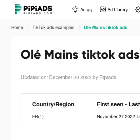
Adspy
Ad Library
Home
TikTok ads examples
Olé Mains tiktok ads
Olé Mains tiktok ads
Updated on: December 20 2022
by Pipiads
Country/Region
First seen - Las
FR(1)
November 27 2022-D