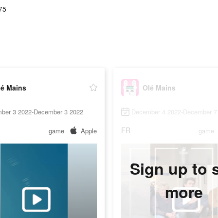
75
lé Mains
Olé Mains
ber 3 2022-December 3 2022
December 4 2022-December 7
FR
game
Apple
game
Sign up to 
more