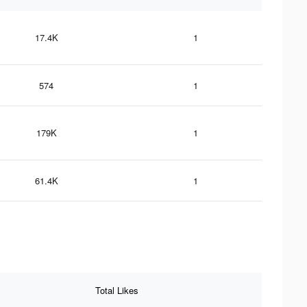
17.4K
1
574
1
179K
1
61.4K
1
Total Likes