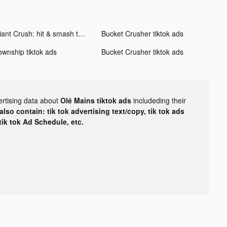
Giant Crush: hit & smash them tiktok ads
Bucket Crusher tiktok ads
ownship tiktok ads
Bucket Crusher tiktok ads
ertising data about
Olé Mains tiktok ads
includeding their
lso contain: tik tok advertising text/copy, tik tok ads
 tik tok Ad Schedule, etc.