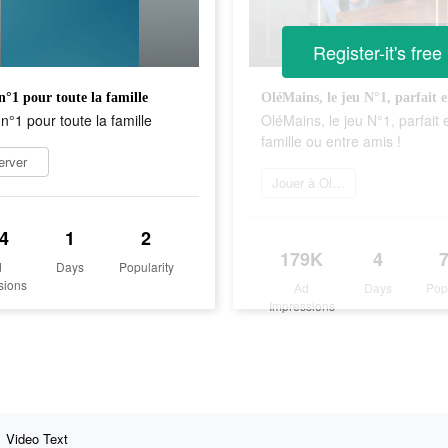
Register-it's free
n°1 pour toute la famille
n°1 pour toute la famille
OléMains, le jeu N°1, parfait 
famille ou entre amis !
erver
Jouer à Olé Mains
4
1
2
179K
4
d
Days
Popularity
sions
Ad
Days
Pop
Impressions
Video Text