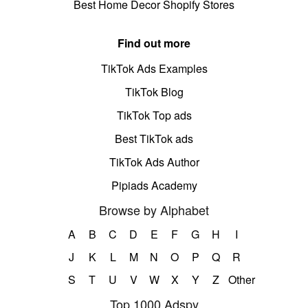
Best Home Decor Shopify Stores
Find out more
TikTok Ads Examples
TikTok Blog
TikTok Top ads
Best TikTok ads
TikTok Ads Author
Pipiads Academy
Browse by Alphabet
A
B
C
D
E
F
G
H
I
J
K
L
M
N
O
P
Q
R
S
T
U
V
W
X
Y
Z
Other
Top 1000 Adspy