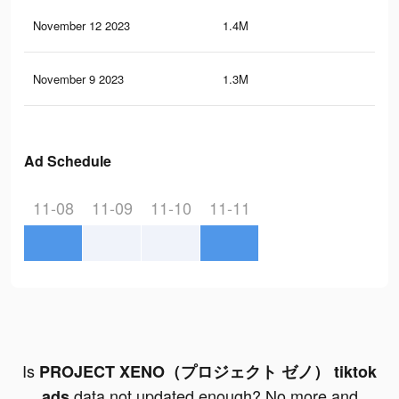
November 12 2023
1.4M
77
November 9 2023
1.3M
69
Ad Schedule
11-08
11-09
11-10
11-11
Is
PROJECT XENO（プロジェクト ゼノ） tiktok
data not updated enough? No more and
ads