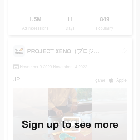
1.5M
11
849
Ad Impressions
Days
Popularity
PROJECT XENO（プロジェクト ゼノ）
November 3 2023-November 14 2023
JP
game
Apple
Sign up to see more