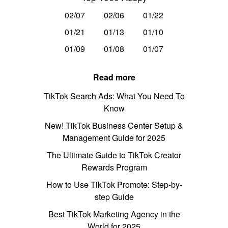
02/07
02/06
01/22
01/21
01/13
01/10
01/09
01/08
01/07
Read more
TikTok Search Ads: What You Need To
Know
New! TikTok Business Center Setup &
Management Guide for 2025
The Ultimate Guide to TikTok Creator
Rewards Program
How to Use TikTok Promote: Step-by-
step Guide
Best TikTok Marketing Agency in the
World for 2025