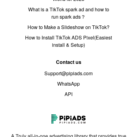
What is a TikTok spark ad and how to
run spark ads？
How to Make a Slideshow on TikTok?
How to Install TikTok ADS Pixel(Easiest
install & Setup)
Contact us
Support@pipiads.com
WhatsApp
API
A Truly all-in-one advertising library that provides true