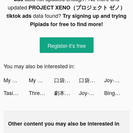
updated
PROJECT XENO（プロジェクト ゼノ）
data found?
tiktok ads
Try signing up and trying
Pipiads for free to find more!
Register-it's free
You may also be interested in:
My Hamster Story tiktok ads
My Hamster Story tiktok ads
口袋奇兵 tiktok ads
口袋奇兵 tiktok ads
Joy-Live Wallpaper Maker HD tiktok ads
TasiaAlexis tiktok ads
Three Kingdoms:Overlord tiktok ads
劇本家——從零開始的劇本家生活 tiktok ads
Joy-Live Wallpaper Maker HD tiktok ads
Bingo Tour: Win Real Cash tiktok ads
Other content you may also be interested in