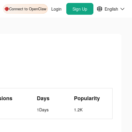
Connect to OpenClaw
Login
Sign Up
English
sions
Days
Popularity
1Days
1.2K