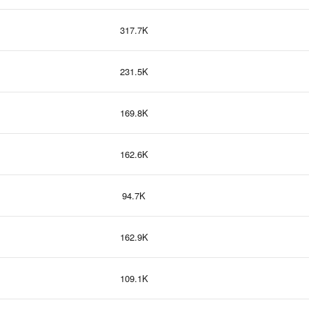
317.7K
231.5K
169.8K
162.6K
94.7K
162.9K
109.1K