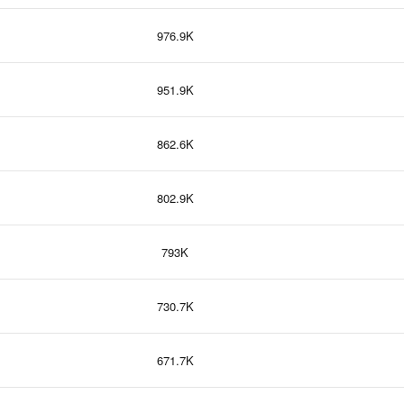
976.9K
951.9K
862.6K
802.9K
793K
730.7K
671.7K