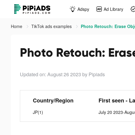
Adspy
Ad Library
Home
TikTok ads examples
Photo Retouch: Erase Obje
Photo Retouch: Eras
Updated on: August 26 2023
by Pipiads
Country/Region
First seen - L
JP(1)
July 20 2023-Augu