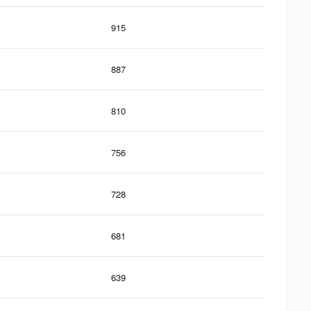
915
887
810
756
728
681
639