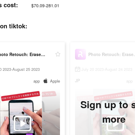
s cost:
$70.09-281.01
on tiktok:
Photo Retouch: Erase Objects
Photo Reto
20 2023-August 25 2023
July 20 2023-August 24 2023
JP
app
Apple
app
Sign up to 
more