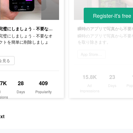
Register-it's free
写真を完璧にしましょう - 不要なオブジェクトを簡単に削除しましょう！
完璧にしましょう - 不要なオ
瞬時のアプリで写真から不要
クトを簡単に削除しましょ
を取り除きます。
App Storeを開く
を見る
15.8K
23
.7K
28
409
Ad
Days
Pop
Impressions
d
Days
Popularity
sions
xt