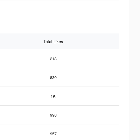
Total Likes
213
830
1K
998
957