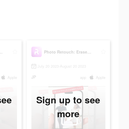
uch: Erase Objects
Photo Retouch: Erase Objects
July 20 2023-August 20 2023
JP
Apple
app
Apple
see
Sign up to see
more