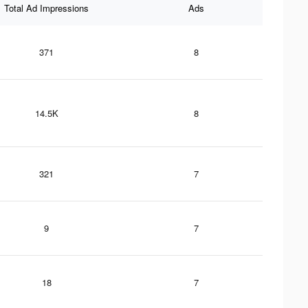
Total Ad Impressions
Ads
371
8
14.5K
8
321
7
9
7
18
7