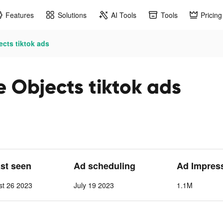
Features
Solutions
AI Tools
Tools
Pricing
cts tiktok ads
e Objects tiktok ads
ast seen
Ad scheduling
Ad Impres
st 26 2023
July 19 2023
1.1M