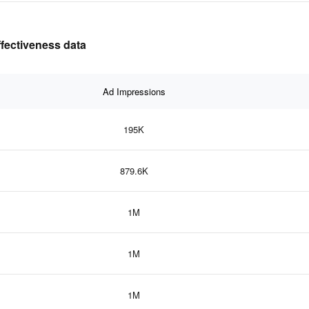
ffectiveness data
Ad Impressions
195K
879.6K
1M
1M
1M