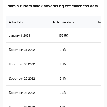
Pikmin Bloom tiktok advertising effectiveness data
Advertising
Ad Impressions
Total 
January 1 2023
452.5K
34
December 31 2022
2.4M
1.7
December 30 2022
2.1M
1.5
December 29 2022
2.1M
1.4
December 28 2022
2.2M
1.6
December 27 2022
1.9M
1.3