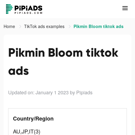
Home
TikTok ads examples
Pikmin Bloom tiktok ads
Pikmin Bloom tiktok
ads
Updated on: January 1 2023
by Pipiads
Country/Region
AU,JP,IT(3)