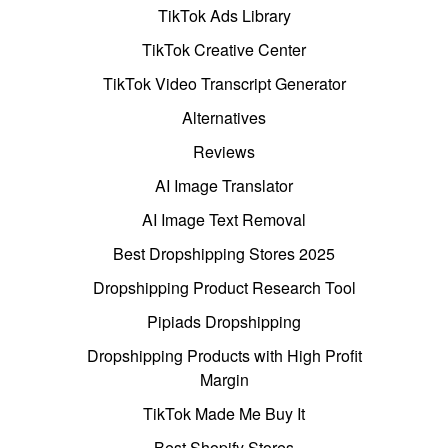
TikTok Ads Library
TikTok Creative Center
TikTok Video Transcript Generator
Alternatives
Reviews
AI Image Translator
AI Image Text Removal
Best Dropshipping Stores 2025
Dropshipping Product Research Tool
Pipiads Dropshipping
Dropshipping Products with High Profit
Margin
TikTok Made Me Buy It
Best Shopify Stores