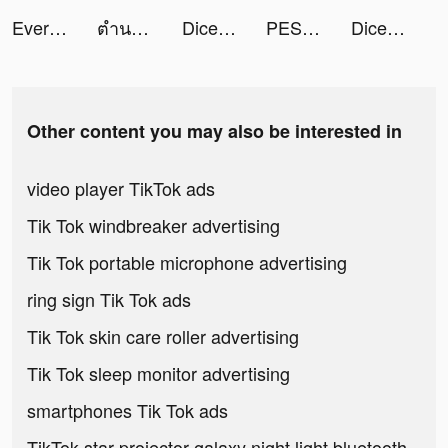
Evernote - Notes Organizer tiktok ads
ตำนานจอมยุทธ์กระบี - โลกใหม่ tiktok ads
Dice Go - Lucky Day tiktok ads
PES tiktok ads
Dice Go - Lucky Day tiktok ads
Other content you may also be interested in
video player TikTok ads
Tik Tok windbreaker advertising
Tik Tok portable microphone advertising
ring sign Tik Tok ads
Tik Tok skin care roller advertising
Tik Tok sleep monitor advertising
smartphones Tik Tok ads
TikTok star projector galaxy night light bluetooth