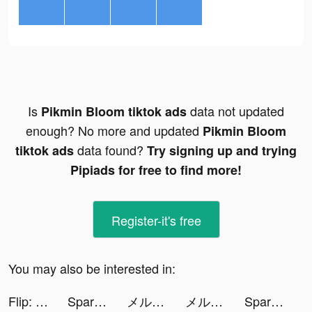
Is
data not updated
Pikmin Bloom tiktok ads
enough? No more and updated
Pikmin Bloom
data found?
tiktok ads
Try signing up and trying
Pipiads for free to find more!
Register-it's free
You may also be interested in:
Flip: Shop Top Beauty & Makeup tiktok ads
Spark - Personal Themes tiktok ads
メルカリ tiktok ads
メルカリ tiktok ads
Spark - Personal Themes tiktok ads