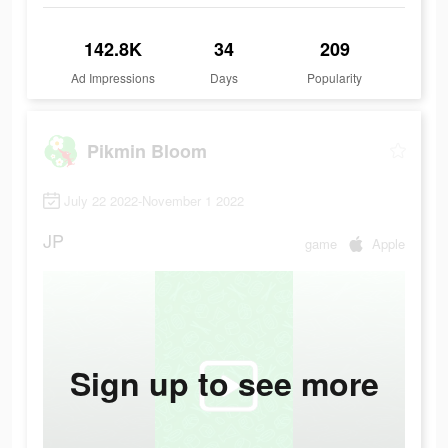
142.8K
34
209
Ad Impressions
Days
Popularity
Pikmin Bloom
July 22 2022-November 1 2022
JP
game
Apple
Sign up to see more