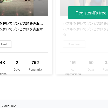
Register-it's free
パズルを解いてゾンビの頭を克服する
を解いてゾンビの頭を克服す
パズルを解いてゾンビの頭を
る
nload
Download
.4K
2
752
1M
50
3
d
Days
Popularity
Ad
Days
Pop
sions
Impressions
Video Text