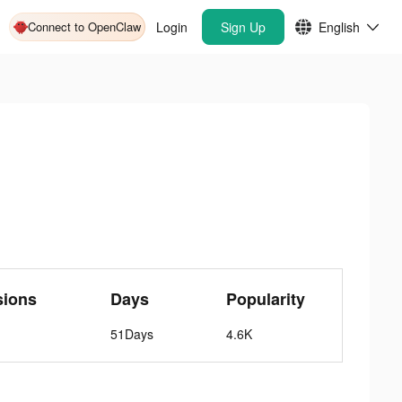
Connect to OpenClaw
Login
Sign Up
English
sions
Days
Popularity
51Days
4.6K