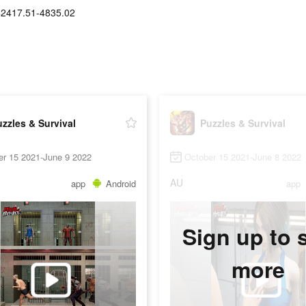
$2417.51-4835.02
zzles & Survival
Puzzles & Survival
er 15 2021-June 9 2022
October 15 2021-June 8 2022
AU
app
Android
app
Sign up to 
more