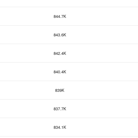
844.7K
843.6K
842.4K
840.4K
839K
837.7K
834.1K