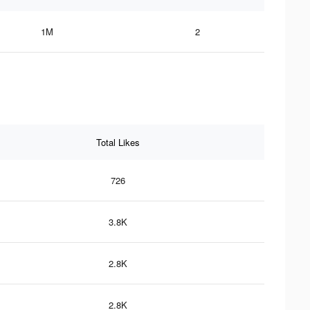
1M
2
Total Likes
726
3.8K
2.8K
2.8K