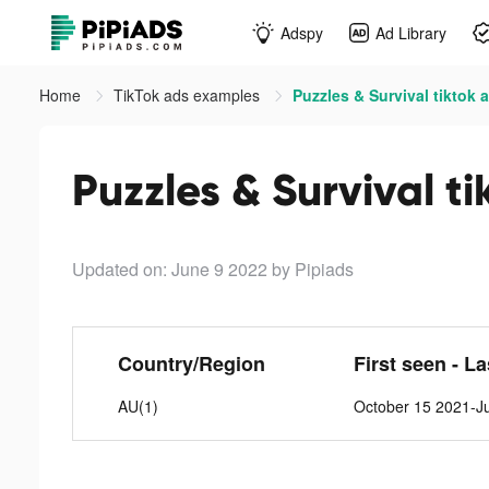
Adspy
Ad Library
Home
TikTok ads examples
Puzzles & Survival tiktok 
Puzzles & Survival t
Updated on: June 9 2022
by Pipiads
Country/Region
First seen - L
AU(1)
October 15 2021-J