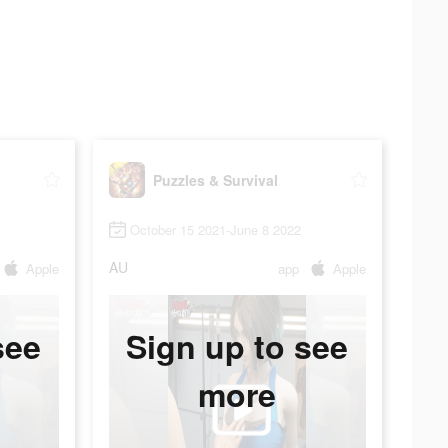
Puzzles & Survival
October 15 2021-June 8 2022
AU
Apple
app
Apple
see
Sign up to see
more