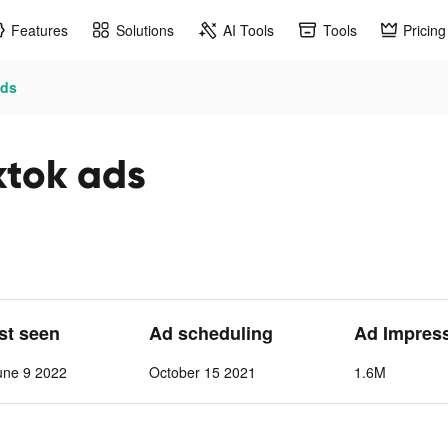
Features
Solutions
AI Tools
Tools
Pricing
ads
iktok ads
ast seen
Ad scheduling
Ad Impres
une 9 2022
October 15 2021
1.6M