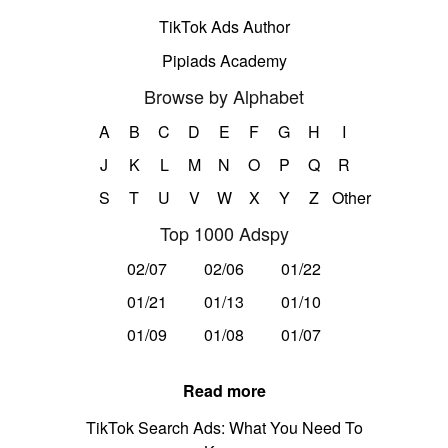
TikTok Ads Author
Pipiads Academy
Browse by Alphabet
A
B
C
D
E
F
G
H
I
J
K
L
M
N
O
P
Q
R
S
T
U
V
W
X
Y
Z
Other
Top 1000 Adspy
02/07
02/06
01/22
01/21
01/13
01/10
01/09
01/08
01/07
Read more
TikTok Search Ads: What You Need To