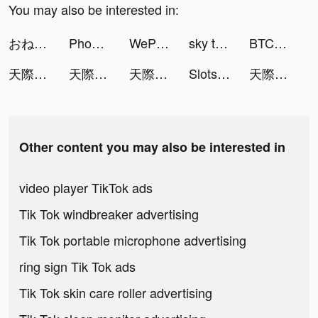
You may also be interested in:
おねがい社長！ tiktok ads
Phone Cleaner & Smart Compress tiktok ads
WePlay - Game & Voice Chat tiktok ads
sky tiktok ads
BTCC-Trade Bitcoin & Crypto tiktok ads
天際傳說 tiktok ads
天際傳說 tiktok ads
天際傳說 tiktok ads
Slots Clube tiktok ads
天際傳說 tiktok ads
Other content you may also be interested in
video player TikTok ads
Tik Tok windbreaker advertising
Tik Tok portable microphone advertising
ring sign Tik Tok ads
Tik Tok skin care roller advertising