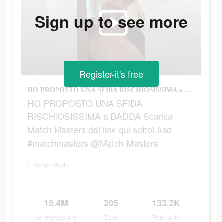
Sign up to see more
Register-it's free
HO PROPOSTO UNA SFIDA RISCHIOSISSIMA a DADDA Scarica Match Masters dal link qui sotto! #ad #matchmasters @Match Masters
HO PROPOSTO UNA SFIDA
RISCHIOSISSIMA a DADDA Scarica
Match Masters dal link qui sotto! #ad
#matchmasters @Match Masters
Scopri di più
15.4M
205
133.2K
Ad Impressions
Days
Popularity