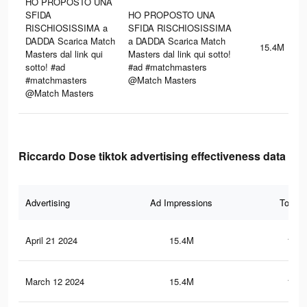
HO PROPOSTO UNA
SFIDA
HO PROPOSTO UNA
RISCHIOSISSIMA a
SFIDA RISCHIOSISSIMA
DADDA Scarica Match
a DADDA Scarica Match
15.4M
Masters dal link qui
Masters dal link qui sotto!
sotto! #ad
#ad #matchmasters
#matchmasters
@Match Masters
@Match Masters
Riccardo Dose tiktok advertising effectiveness data
Advertising
Ad Impressions
Total 
April 21 2024
15.4M
130.
March 12 2024
15.4M
129.