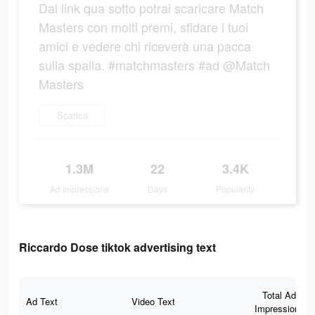
Dal link qua sotto potrai scaricare Match
Masters con molti premi, sfidare i tuoi
amici e vedere chi riceverà una pacca
sulla spalla. #matchmasters #ad @Match
Masters
Scarica
1.3M
22
3.4K
Ad Impressions
Days
Popularity
Riccardo Dose tiktok advertising text
Total Ad
Ad Text
Video Text
Impressions