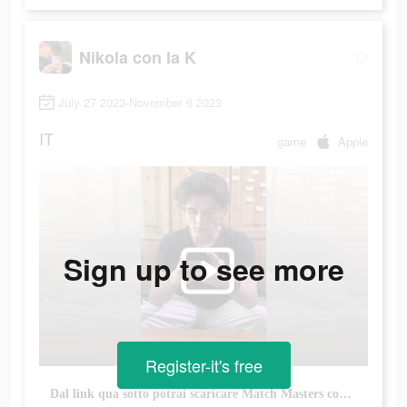
Nikola con la K
July 27 2023-November 6 2023
IT
game
Apple
Sign up to see more
Register-it's free
Dal link qua sotto potrai scaricare Match Masters con molti premi, sfidare i tuoi amici e vedere chi riceverà una pacca sulla spalla. #matchmasters #ad @Match Masters