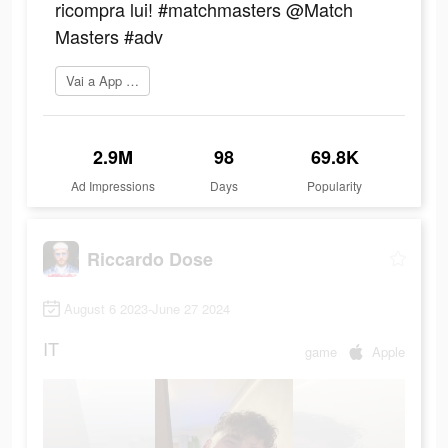
ricompra lui! #matchmasters @Match
Masters #adv
Vai a App Store
2.9M
98
69.8K
Ad Impressions
Days
Popularity
Riccardo Dose
August 6 2023-June 27 2024
IT
game
Apple