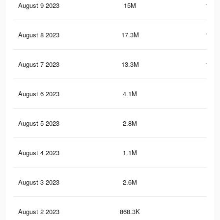
August 9 2023
15M
119.
August 8 2023
17.3M
179.
August 7 2023
13.3M
110.
August 6 2023
4.1M
65.
August 5 2023
2.8M
62.
August 4 2023
1.1M
2.6
August 3 2023
2.6M
60.
August 2 2023
868.3K
2.1