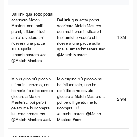
Dal link qua sotto potrai
scaricare Match
Dal link qua sotto potrai
Masters con molti
scaricare Match Masters
premi, sfidare i tuoi
con molti premi, sfidare i
amici e vedere chi
tuoi amici e vedere chi
1.3M
riceverà una pacca
riceverà una pacca sulla
sulla spalla.
spalla. #matchmasters #ad
#matchmasters #ad
@Match Masters
@Match Masters
Mio cugino più piccolo
Mio cugino più piccolo mi
mi ha influenzato, non
ha influenzato, non ho
ho resistito e ho dovuto
resistito e ho dovuto
giocare a Match
giocare a Match Masters…
2.9M
Masters…poi però il
poi però il gelato me lo
gelato me lo ricompra
ricompra lui!
lui! #matchmasters
#matchmasters @Match
@Match Masters #adv
Masters #adv