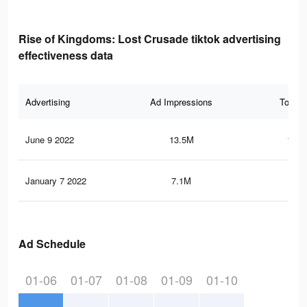
Rise of Kingdoms: Lost Crusade tiktok advertising
effectiveness data
Advertising
Ad Impressions
Total 
June 9 2022
13.5M
113.
January 7 2022
7.1M
62.
Ad Schedule
01-06
01-07
01-08
01-09
01-10