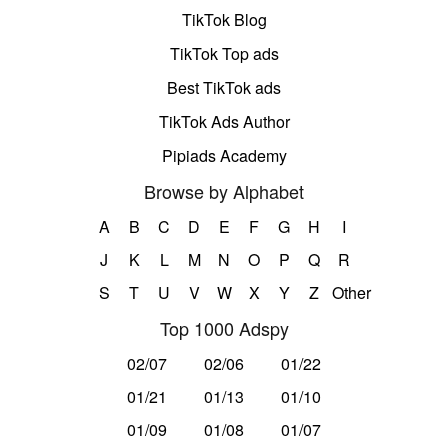
TikTok Blog
TikTok Top ads
Best TikTok ads
TikTok Ads Author
Pipiads Academy
Browse by Alphabet
A
B
C
D
E
F
G
H
I
J
K
L
M
N
O
P
Q
R
S
T
U
V
W
X
Y
Z
Other
Top 1000 Adspy
02/07
02/06
01/22
01/21
01/13
01/10
01/09
01/08
01/07