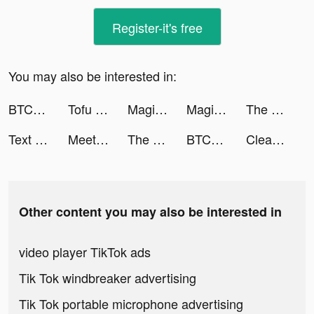
Register-it's free
You may also be interested in:
BTCC - Trade Bitcoin & Crypto Futures tiktok ads
Tofu Girl tiktok ads
Magic Tiles 3: Piano Game tiktok ads
Magic Tiles 3 tiktok ads
The Ants: Underground Kingdom tiktok ads
Text or Die tiktok ads
Meete-Dating&Meet New Friends tiktok ads
The Ants: Underground Kingdom tiktok ads
BTCC - Trade Bitcoin & Crypto Futures tiktok ads
Clean Master Pro-clean&booster tiktok ads
Other content you may also be interested in
video player TikTok ads
Tik Tok windbreaker advertising
Tik Tok portable microphone advertising