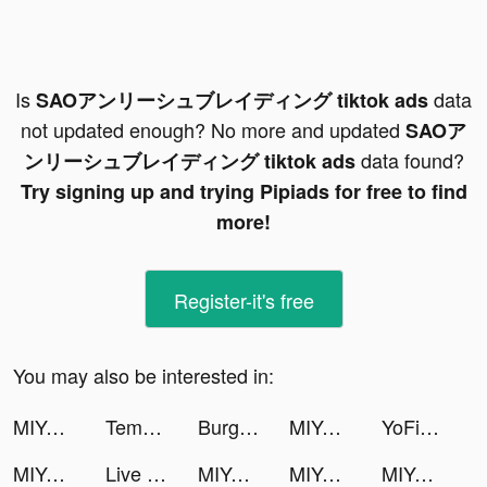
Is
data
SAOアンリーシュブレイディング tiktok ads
not updated enough? No more and updated
SAOア
data found?
ンリーシュブレイディング tiktok ads
Try signing up and trying Pipiads for free to find
more!
Register-it's free
You may also be interested in:
MIYA - 遇見好聲音 tiktok ads
Tempo - Music Video Editor with Effects tiktok ads
Burger King Arabia tiktok ads
MIYA - 遇見好聲音 tiktok ads
YoFive Club tiktok ads
MIYA - 遇見好聲音 tiktok ads
Live Wallpapers 3D Parallax tiktok ads
MIYA - 遇見好聲音 tiktok ads
MIYA - 遇見好聲音 tiktok ads
MIYA - 遇見好聲音 tiktok ads