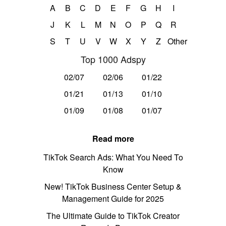
A
B
C
D
E
F
G
H
I
J
K
L
M
N
O
P
Q
R
S
T
U
V
W
X
Y
Z
Other
Top 1000 Adspy
02/07
02/06
01/22
01/21
01/13
01/10
01/09
01/08
01/07
Read more
TikTok Search Ads: What You Need To
Know
New! TikTok Business Center Setup &
Management Guide for 2025
The Ultimate Guide to TikTok Creator