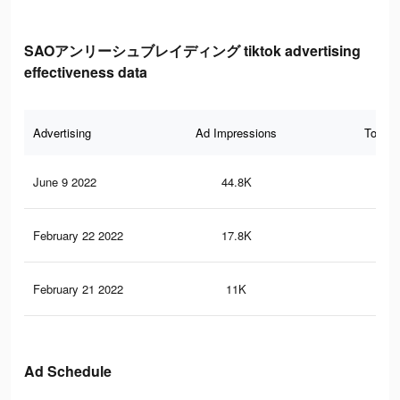
SAOアンリーシュブレイディング tiktok advertising
effectiveness data
Advertising
Ad Impressions
Total 
June 9 2022
44.8K
14
February 22 2022
17.8K
43
February 21 2022
11K
34
Ad Schedule