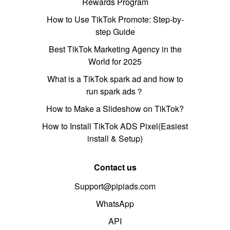
Rewards Program
How to Use TikTok Promote: Step-by-
step Guide
Best TikTok Marketing Agency in the
World for 2025
What is a TikTok spark ad and how to
run spark ads？
How to Make a Slideshow on TikTok?
How to Install TikTok ADS Pixel(Easiest
install & Setup)
Contact us
Support@pipiads.com
WhatsApp
API