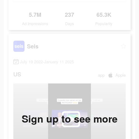
5.7M
237
65.3K
Ad Impressions
Days
Popularity
Seis
July 19 2022-January 11 2025
US
app
Apple
Sign up to see more