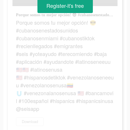
Register-it's free
Porque somos tu mejor opción! 😎 #cubanosenestadosunidos #cubanosenmiami #cubanostiktok #recienllegados #emigrantes #seis #yoteayudo #terecomiendo #baja #aplicación #ayudandote #latinoseneeuu🇺🇸🇺🇸 #latinosenusa🇺🇸 #hispanosdetiktok #venezolanoseneeuu #venezolanosenusa🇻🇪🇺 #venezonalanosenusa 🇺🇸 #bancamovil #100español #hispanics #hispanicsinusa @seisapp
Porque somos tu mejor opción! 😎
#cubanosenestadosunidos
#cubanosenmiami #cubanostiktok
#recienllegados #emigrantes
#seis #yoteayudo #terecomiendo #baja
#aplicación #ayudandote #latinoseneeuu
🇺🇸🇺🇸 #latinosenusa
🇺🇸 #hispanosdetiktok #venezolanoseneeu
u #venezolanosenusa🇻🇪
🇺 #venezonalanosenusa 🇺🇸 #bancamovi
l #100español #hispanics #hispanicsinusa
@seisapp
Download