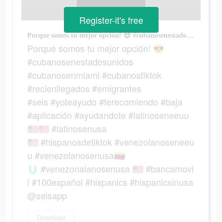
Register-it's free
Porque somos tu mejor opción! 😎 #cubanosenestadosunidos #cubanosenmiami #cubanostiktok #recienllegados #emigrantes #seis #yoteayudo #terecomiendo #baja #aplicación #ayudandote #latinoseneeuu🇺🇸🇺🇸 #latinosenusa🇺🇸 #hispanosdetiktok #venezolanoseneeuu #venezolanosenusa🇻🇪🇺 #venezonalanosenusa 🇺🇸 #bancamovil #100español #hispanics #hispanicsinusa @seisapp
Porque somos tu mejor opción! 😎
#cubanosenestadosunidos
#cubanosenmiami #cubanostiktok
#recienllegados #emigrantes
#seis #yoteayudo #terecomiendo #baja
#aplicación #ayudandote #latinoseneeuu
🇺🇸🇺🇸 #latinosenusa
🇺🇸 #hispanosdetiktok #venezolanoseneeu
u #venezolanosenusa🇻🇪
🇺 #venezonalanosenusa 🇺🇸 #bancamovi
l #100español #hispanics #hispanicsinusa
@seisapp
Download