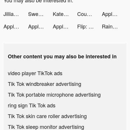
You may also be interested in:
Jillian Michaels | Fitness App tiktok ads
SweetBill tiktok ads
Kate tiktok ads
Country Reels tiktok ads
Apple TV tiktok ads
Apple TV tiktok ads
Apple TV tiktok ads
Apple TV tiktok ads
Flip: Shop Top Beauty & Makeup tiktok ads
Rain Rain Sleep Sounds tiktok ads
Other content you may also be interested in
video player TikTok ads
Tik Tok windbreaker advertising
Tik Tok portable microphone advertising
ring sign Tik Tok ads
Tik Tok skin care roller advertising
Tik Tok sleep monitor advertising