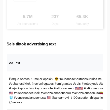
5.7M
237
65.3K
Ad Impressions
Days
Popularity
Seis tiktok advertising text
Ad Text
Porque somos tu mejor opción! 😎 #cubanosenestadosunidos #cuban
#cubanostiktok #recienllegados #emigrantes #seis #yoteayudo #terec
#baja #aplicación #ayudandote #latinoseneeuu🇺🇸🇺🇸 #latinosenusa
🇺🇸 #hispanosdetiktok #venezolanoseneeuu #venezolanosenusa🇻🇪
🇺 #venezonalanosenusa 🇺🇸 #bancamovil #100español #hispanics #h
@seisapp