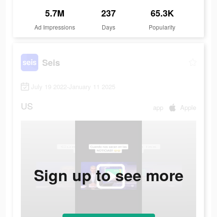
5.7M
237
65.3K
Ad Impressions
Days
Popularity
Seis
July 19 2022-January 11 2025
US
app
Apple
Sign up to see more