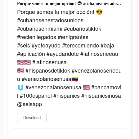
Porque somos tu mejor opción! 😎 #cubanosenestadosunidos #cubanosenmiami #cubanostiktok #recienllegados #emigrantes #seis #yoteayudo #terecomiendo #baja #aplicación #ayudandote #latinoseneeuu🇺🇸🇺🇸 #latinosenusa🇺🇸 #hispanosdetiktok #venezolanoseneeuu #venezolanosenusa🇻🇪🇺 #venezonalanosenusa 🇺🇸 #bancamovil #100español #hispanics #hispanicsinusa @seisapp
Porque somos tu mejor opción! 😎
#cubanosenestadosunidos
#cubanosenmiami #cubanostiktok
#recienllegados #emigrantes
#seis #yoteayudo #terecomiendo #baja
#aplicación #ayudandote #latinoseneeuu
🇺🇸🇺🇸 #latinosenusa
🇺🇸 #hispanosdetiktok #venezolanoseneeu
u #venezolanosenusa🇻🇪
🇺 #venezonalanosenusa 🇺🇸 #bancamovi
l #100español #hispanics #hispanicsinusa
@seisapp
Download