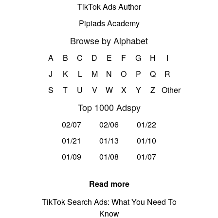
TikTok Ads Author
Pipiads Academy
Browse by Alphabet
A
B
C
D
E
F
G
H
I
J
K
L
M
N
O
P
Q
R
S
T
U
V
W
X
Y
Z
Other
Top 1000 Adspy
02/07
02/06
01/22
01/21
01/13
01/10
01/09
01/08
01/07
Read more
TikTok Search Ads: What You Need To
Know