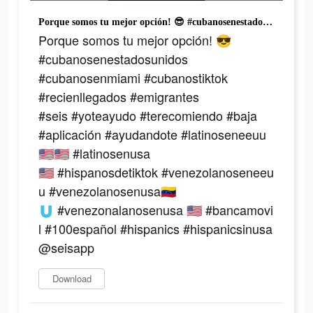
Porque somos tu mejor opción! 😎 #cubanosenestadosunidos #cubanosenmiami #cubanostiktok #recienllegados #emigrantes #seis #yoteayudo #terecomiendo #baja #aplicación #ayudandote #latinoseneeuu🇺🇸🇺🇸 #latinosenusa🇺🇸 #hispanosdetiktok #venezolanoseneeuu #venezolanosenusa🇻🇪🇺 #venezonalanosenusa 🇺🇸 #bancamovil #100español #hispanics #hispanicsinusa @seisapp
Porque somos tu mejor opción! 😎
#cubanosenestadosunidos
#cubanosenmiami #cubanostiktok
#recienllegados #emigrantes
#seis #yoteayudo #terecomiendo #baja
#aplicación #ayudandote #latinoseneeuu
🇺🇸🇺🇸 #latinosenusa
🇺🇸 #hispanosdetiktok #venezolanoseneeu
u #venezolanosenusa🇻🇪
🇺 #venezonalanosenusa 🇺🇸 #bancamovi
l #100español #hispanics #hispanicsinusa
@seisapp
Download