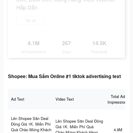
Hấp Dẫn.
Tải về
4.1M
267
14.5K
Ad Impressions
Days
Popularity
Shopee: Mua Sắm Online #1 tiktok advertising text
Total Ad
Ad Text
Video Text
Impressions
Lên Shopee Săn Deal
Lên Shopee Săn Deal Đồng
Đồng Giá 1K. Miễn Phí
Giá 1K. Miễn Phí Quà
Quà Chào Mừng Khách
4.8M
Chào Mừng Khách Hàng