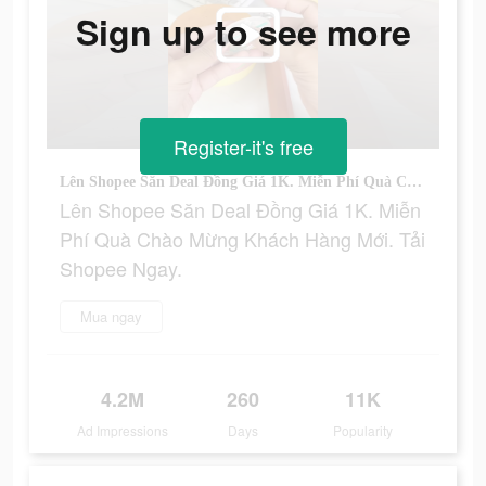
Sign up to see more
Register-it's free
Lên Shopee Săn Deal Đồng Giá 1K. Miễn Phí Quà Chào Mừng Khách Hàng Mới. Tải Shopee Ngay.
Lên Shopee Săn Deal Đồng Giá 1K. Miễn
Phí Quà Chào Mừng Khách Hàng Mới. Tải
Shopee Ngay.
Mua ngay
4.2M
260
11K
Ad Impressions
Days
Popularity