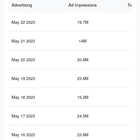
Advertising
Ad Impressions
Total 
May 22 2023
19.7M
60
May 21 2023
14M
40.
May 20 2023
20.8M
62.
May 19 2023
23.8M
69.
May 18 2023
15.2M
42.
May 17 2023
24.5M
70.
May 16 2023
23.8M
70.