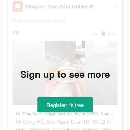
Shopee: Mua Sắm Online #1
August 6 2022-May 23 2023
VN
app
Apple
Sign up to see more
Register-it's free
Gì Cũng Rẻ, Săn Ngay Deal 1K, 9K, Dưới 59K, Dưới 99K, Cùng Hàng Triệu Voucher Hấp Dẫn.
Gì Cũng Rẻ, Săn Ngay Deal 1K, 9K, Dưới
59K, Dưới 99K, Cùng Hàng Triệu Voucher