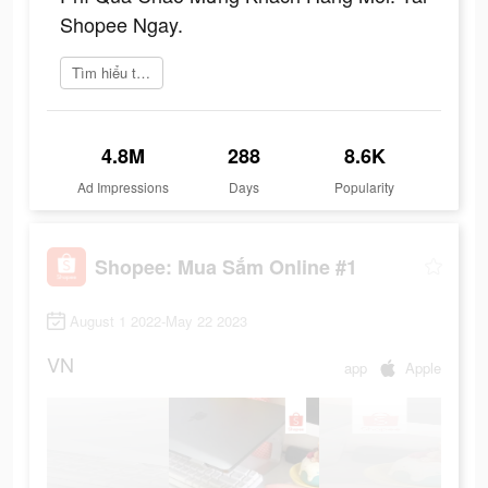
Shopee Ngay.
Tìm hiểu thêm
4.8M
288
8.6K
Ad Impressions
Days
Popularity
Shopee: Mua Sắm Online #1
August 1 2022-May 22 2023
VN
app
Apple