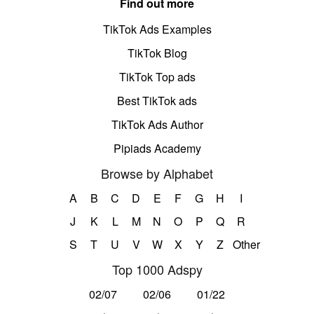
Find out more
TikTok Ads Examples
TikTok Blog
TikTok Top ads
Best TikTok ads
TikTok Ads Author
Pipiads Academy
Browse by Alphabet
A
B
C
D
E
F
G
H
I
J
K
L
M
N
O
P
Q
R
S
T
U
V
W
X
Y
Z
Other
Top 1000 Adspy
02/07
02/06
01/22