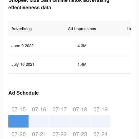
effectiveness data
Advertising
Ad Impressions
Total 
June 9 2022
4.3M
38.
July 16 2021
1.4M
5.6
Ad Schedule
07-15
07-16
07-17
07-18
07-19
07-20
07-21
07-22
07-23
07-24