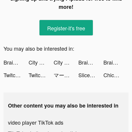
more!
Register-it's free
You may also be interested in:
Brain Out tiktok ads
City Takeover tiktok ads
City Takeover tiktok ads
Brain Test 2: Tricky Stories tiktok ads
Brain Test 2: Tricky Stories tiktok ads
Twitch: Live Game Streaming tiktok ads
Twitch: Live Game Streaming tiktok ads
マージスネーク(Merge Snake!) tiktok ads
Slice It All! tiktok ads
Chicy tiktok ads
Other content you may also be interested in
video player TikTok ads