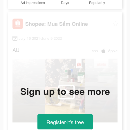
Ad Impressions
Days
Popularity
Shopee: Mua Sắm Online
July 16 2021-June 9 2022
AU
app
Apple
Sign up to see more
Register-it's free