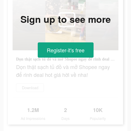
Sign up to see more
Register-it's free
Dọn thật sạch tủ đồ và mở Shopee ngay để rinh deal hot giá hời về nha!
Dọn thật sạch tủ đồ và mở Shopee ngay
để rinh deal hot giá hời về nha!
Download
1.2M
2
10K
Ad Impressions
Days
Popularity