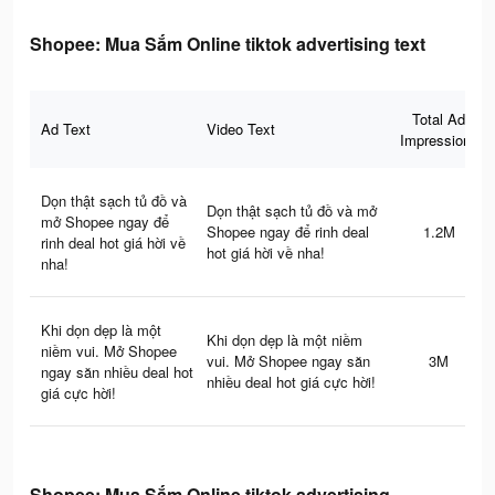
Shopee: Mua Sắm Online tiktok advertising text
Total Ad
Ad Text
Video Text
Impressions
Dọn thật sạch tủ đồ và
Dọn thật sạch tủ đồ và mở
mở Shopee ngay để
Shopee ngay để rinh deal
1.2M
rinh deal hot giá hời về
hot giá hời về nha!
nha!
Khi dọn dẹp là một
Khi dọn dẹp là một niềm
niềm vui. Mở Shopee
vui. Mở Shopee ngay săn
3M
ngay săn nhiều deal hot
nhiều deal hot giá cực hời!
giá cực hời!
Shopee: Mua Sắm Online tiktok advertising