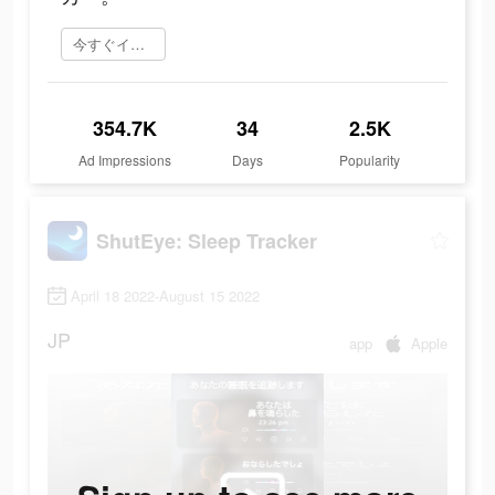
今すぐインストール
354.7K
34
2.5K
Ad Impressions
Days
Popularity
ShutEye: Sleep Tracker
April 18 2022-August 15 2022
JP
app
Apple