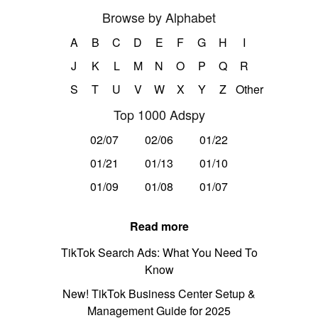
Browse by Alphabet
A
B
C
D
E
F
G
H
I
J
K
L
M
N
O
P
Q
R
S
T
U
V
W
X
Y
Z
Other
Top 1000 Adspy
02/07
02/06
01/22
01/21
01/13
01/10
01/09
01/08
01/07
Read more
TikTok Search Ads: What You Need To
Know
New! TikTok Business Center Setup &
Management Guide for 2025