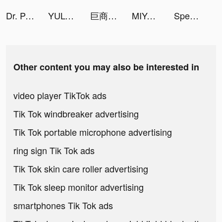
Dr. Panda Town - Let's Create! tiktok ads
YULGANG GLOBAL tiktok ads
巨商M：商道天下 tiktok ads
MIYA - 遇見好聲音 tiktok ads
Speech Blubs: Language Therapy tiktok ads
Other content you may also be interested in
video player TikTok ads
Tik Tok windbreaker advertising
Tik Tok portable microphone advertising
ring sign Tik Tok ads
Tik Tok skin care roller advertising
Tik Tok sleep monitor advertising
smartphones Tik Tok ads