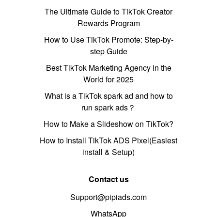
The Ultimate Guide to TikTok Creator
Rewards Program
How to Use TikTok Promote: Step-by-
step Guide
Best TikTok Marketing Agency in the
World for 2025
What is a TikTok spark ad and how to
run spark ads？
How to Make a Slideshow on TikTok?
How to Install TikTok ADS Pixel(Easiest
install & Setup)
Contact us
Support@pipiads.com
WhatsApp