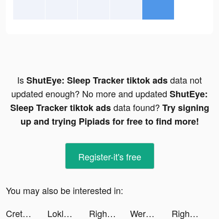
Is
data not
ShutEye: Sleep Tracker tiktok ads
updated enough? No more and updated
ShutEye:
data found?
Sleep Tracker tiktok ads
Try signing
up and trying Pipiads for free to find more!
Register-it's free
You may also be interested in:
Creta Class tiktok ads
Loklok-Remember The Movie tiktok ads
Right-喜歡就向右滑一下 tiktok ads
WerewolfPal tiktok ads
Right-喜歡就向右滑一下 tiktok ads