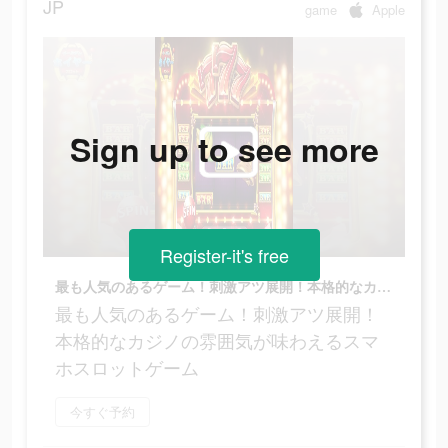
JP
game
Apple
Sign up to see more
Register-it's free
最も人気のあるゲーム！刺激アツ展開！本格的なカジノの雰囲気が味わえるスマホスロットゲーム
最も人気のあるゲーム！刺激アツ展開！
本格的なカジノの雰囲気が味わえるスマ
ホスロットゲーム
今すぐ予約