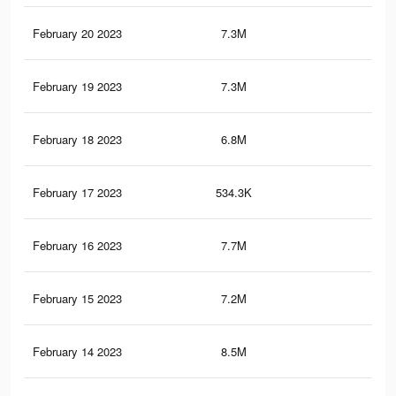
February 20 2023
7.3M
2.2
February 19 2023
7.3M
2.2
February 18 2023
6.8M
1.9
February 17 2023
534.3K
29
February 16 2023
7.7M
2.4
February 15 2023
7.2M
2.2
February 14 2023
8.5M
2.6