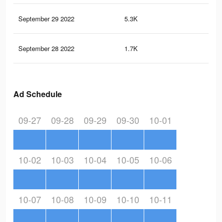
September 29 2022
5.3K
9
September 28 2022
1.7K
2
Ad Schedule
09-27
09-28
09-29
09-30
10-01
10-02
10-03
10-04
10-05
10-06
10-07
10-08
10-09
10-10
10-11