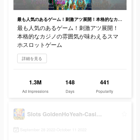
最も人気のあるゲーム！刺激アツ展開！本格的なカジノの雰囲気が味わえるスマホスロットゲーム
最も人気のあるゲーム！刺激アツ展開！
本格的なカジノの雰囲気が味わえるスマ
ホスロットゲーム
詳細を見る
1.3M
148
441
Ad Impressions
Days
Popularity
Slots GoldenHoYeah-Casino Slot
September 28 2022-October 11 2022