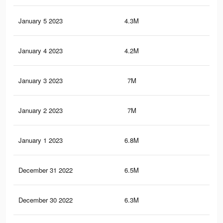
January 5 2023
4.3M
1.3
January 4 2023
4.2M
1.3
January 3 2023
7M
2.8
January 2 2023
7M
2.9
January 1 2023
6.8M
2.8
December 31 2022
6.5M
2.7
December 30 2022
6.3M
2.7