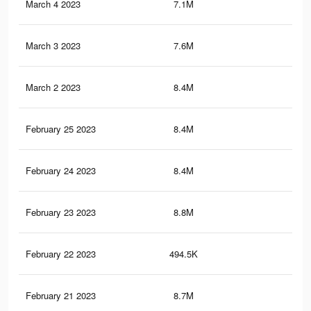
March 4 2023
7.1M
2K
March 3 2023
7.6M
2.2
March 2 2023
8.4M
2.4
February 25 2023
8.4M
2.4
February 24 2023
8.4M
2.4
February 23 2023
8.8M
2.7
February 22 2023
494.5K
27
February 21 2023
8.7M
2.6