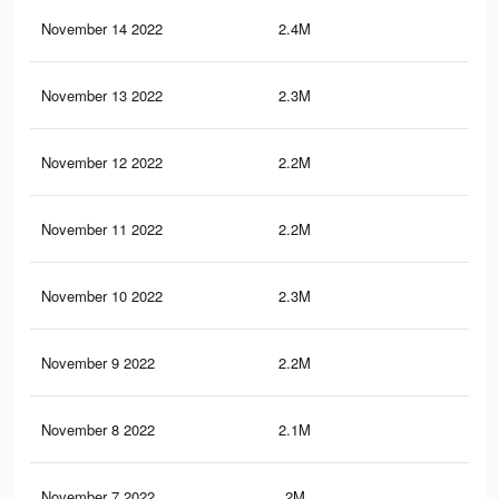
November 14 2022
2.4M
1.8
November 13 2022
2.3M
1.8
November 12 2022
2.2M
1.7
November 11 2022
2.2M
1.7
November 10 2022
2.3M
1.8
November 9 2022
2.2M
1.7
November 8 2022
2.1M
1.7
November 7 2022
2M
1.6