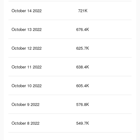
October 14 2022
721K
62
October 13 2022
676.4K
60
October 12 2022
625.7K
56
October 11 2022
638.4K
59
October 10 2022
605.4K
55
October 9 2022
576.8K
53
October 8 2022
549.7K
52