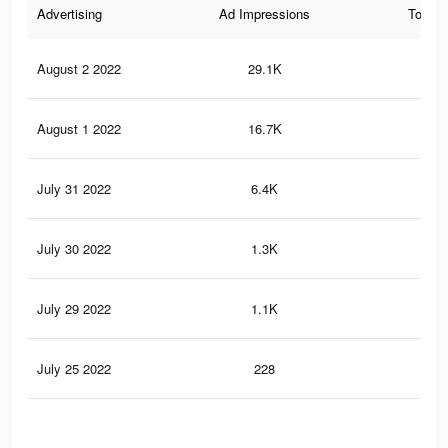
Advertising
Ad Impressions
Total 
August 2 2022
29.1K
28
August 1 2022
16.7K
67
July 31 2022
6.4K
55
July 30 2022
1.3K
8
July 29 2022
1.1K
5
July 25 2022
228
1