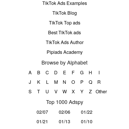
TikTok Ads Examples
TikTok Blog
TikTok Top ads
Best TikTok ads
TikTok Ads Author
Pipiads Academy
Browse by Alphabet
A
B
C
D
E
F
G
H
I
J
K
L
M
N
O
P
Q
R
S
T
U
V
W
X
Y
Z
Other
Top 1000 Adspy
02/07
02/06
01/22
01/21
01/13
01/10