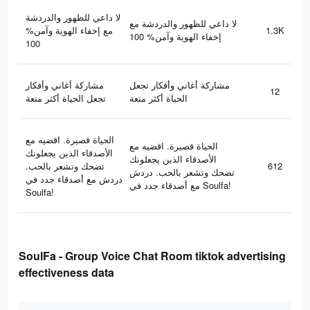
لا داعي للظهور والدردشة
لا داعي للظهور والدردشة مع
مع إخفاء الهوية وآمن%
1.3K
إخفاء الهوية وآمن% 100
100
مشاركة أغاني وأفكار تجعل
مشاركة أغاني وأفكار
12
الحياة أكثر متعة
تجعل الحياة أكثر متعة
الحياة قصيرة. اقضيه مع
الحياة قصيرة. اقضيه مع
الأصدقاء الذين يجعلونك
الأصدقاء الذين يجعلونك
تضحك وتشعر بالحب.
612
تضحك وتشعر بالحب. دردش
دردش مع أصدقاء جدد في
مع أصدقاء جدد في Soulfa!
Soulfa!
SoulFa - Group Voice Chat Room tiktok advertising
effectiveness data