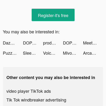
Register-it's free
You may also be interested in:
Dazoppy tiktok ads
DOP: Draw Fairy Puzzle tiktok ads
productive_app tiktok ads
DOP: Draw Fairy Puzzle tiktok ads
MeetYou - Period Tracker tiktok ads
Puzzles & Survival × G.I. Joe tiktok ads
Sleep Cycle - Sleep Tracker tiktok ads
Voicelator: Audio Translator tiktok ads
Mivo - Music Video Maker tiktok ads
Arcadia Wallpaper-HD wallpaper tiktok ads
Other content you may also be interested in
video player TikTok ads
Tik Tok windbreaker advertising