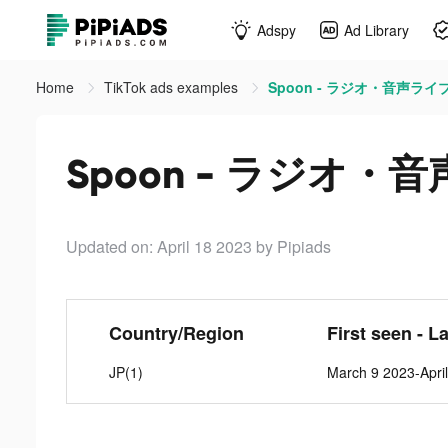
Adspy
Ad Library
Home
TikTok ads examples
Spoon - ラジオ・音声ライブ配信
Spoon - ラジオ・音声
Updated on: April 18 2023
by Pipiads
Country/Region
First seen - L
JP(1)
March 9 2023-Apri