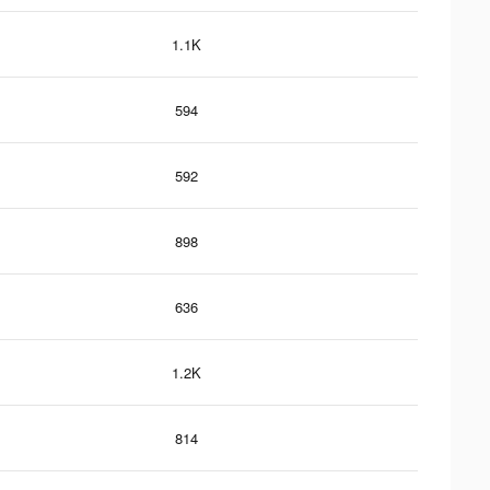
1.1K
594
592
898
636
1.2K
814