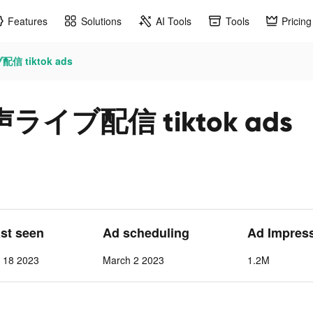
Features
Solutions
AI Tools
Tools
Pricing
 tiktok ads
ライブ配信 tiktok ads
ast seen
Ad scheduling
Ad Impres
l 18 2023
March 2 2023
1.2M