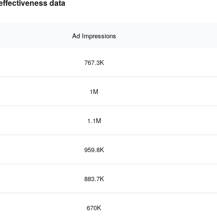
ectiveness data
Ad Impressions
767.3K
1M
1.1M
959.8K
883.7K
670K