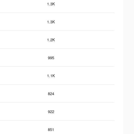
1.3K
1.3K
1.2K
995
1.1K
824
922
851