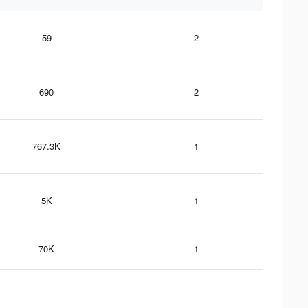
59
2
690
2
767.3K
1
5K
1
70K
1