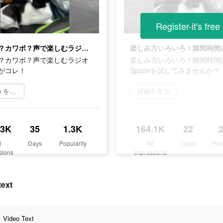
Register-it's free
イケボ？カワボ？声で楽しむラジオアプリがコレ！
？カワボ？声で楽しむラジオ
楽しみ方いろいろ！隙間時間
がコレ！
Spoonを試してみませんか？
Spoon をダウンロード
詳細を見る
.3K
35
1.3K
164.1K
22
d
Days
Popularity
Ad
Days
Pop
sions
Impressions
ext
Video Text