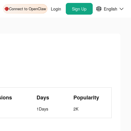
Connect to OpenClaw
Login
Sign Up
English
sions
Days
Popularity
1Days
2K