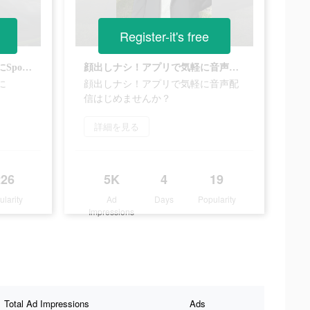
Register-it's free
楽しみ方いろいろ！隙間時間にSpoonを試してみませんか？
顔出しナシ！アプリで気軽に音声配信はじめませんか？
に
顔出しナシ！アプリで気軽に音声配
信はじめませんか？
詳細を見る
226
5K
4
19
ularity
Ad
Days
Popularity
Impressions
Total Ad Impressions
Ads