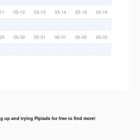
11
05-12
05-13
05-14
05-15
05-16
29
05-30
05-31
06-01
06-02
06-03
g up and trying Pipiads for free to find more!