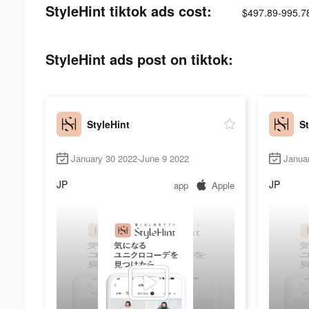
StyleHint tiktok ads cost:
$497.89-995.7
StyleHint ads post on tiktok:
StyleHint
St
January 30 2022-June 9 2022
Janua
JP
JP
app
Apple