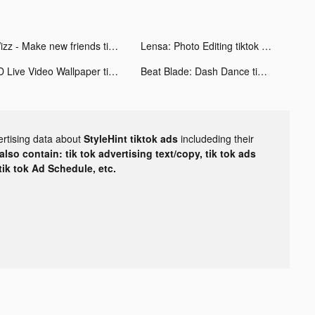
Wizz - Make new friends tiktok ads
Lensa: Photo Editing tiktok ads
4D Live Video Wallpaper tiktok ads
Beat Blade: Dash Dance tiktok ads
ertising data about
StyleHint tiktok ads
includeding their
lso contain: tik tok advertising text/copy, tik tok ads
 tik tok Ad Schedule, etc.