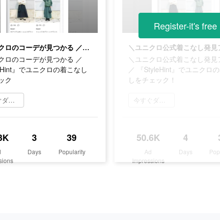
Register-it's free
＼ユニクロのコーデが見つかる ／『StyleHint』でユニクロの着こなしをチェック
クロのコーデが見つかる ／
＼ユニクロ公式着こなし発見
leHint』でユニクロの着こなし
／ 『StyleHint』でユニクロ
ック
しをチェック！
今すぐダウンロード
今すぐダウンロード
3K
3
39
50.6K
4
d
Days
Popularity
Ad
Days
Pop
sions
Impressions