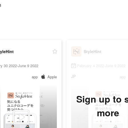
8
yleHint
StyleHint
ry 30 2022-June 9 2022
February 4 2022-June 9 2022
JP
app
Apple
app
Sign up to 
more