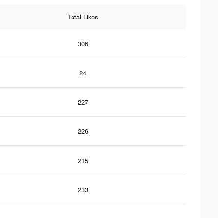
Total Likes
306
24
227
226
215
233