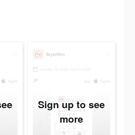
StyleHint
January 30 2022-June 9 2022
JP
Apple
app
Apple
see
Sign up to see
more