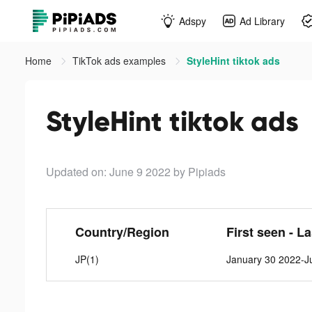
Adspy
Ad Library
Home
TikTok ads examples
StyleHint tiktok ads
StyleHint tiktok ads
Updated on: June 9 2022
by Pipiads
Country/Region
First seen - L
JP(1)
January 30 2022-J