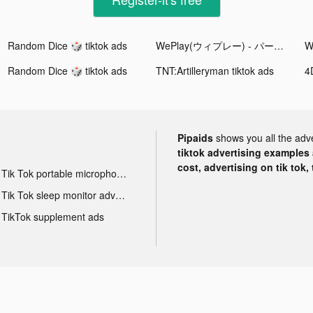
Random Dice 🎲 tiktok ads
WePlay(ウィプレー) - パーティゲーム tiktok ads
Random Dice 🎲 tiktok ads
TNT:Artilleryman tiktok ads
Pipaids
shows you all the adv
tiktok advertising examples a
cost, advertising on tik tok,
Tik Tok portable microphone advertising
Tik Tok sleep monitor advertising
TikTok supplement ads