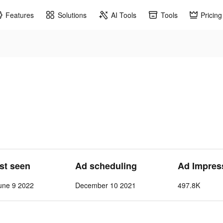
Features
Solutions
AI Tools
Tools
Pricing
ast seen
Ad scheduling
Ad Impres
une 9 2022
December 10 2021
497.8K