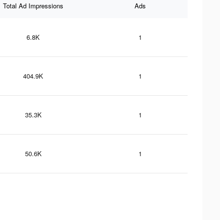
Total Ad Impressions
Ads
6.8K
1
404.9K
1
35.3K
1
50.6K
1