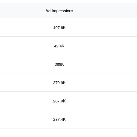
Ad Impressions
497.8K
42.4K
388K
379.9K
287.9K
287.4K