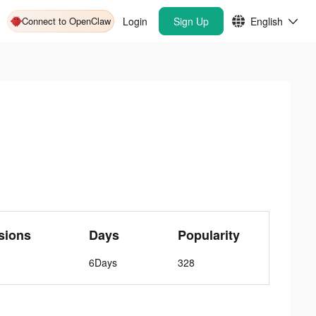
Connect to OpenClaw
Login
Sign Up
English
sions
Days
Popularity
6Days
328