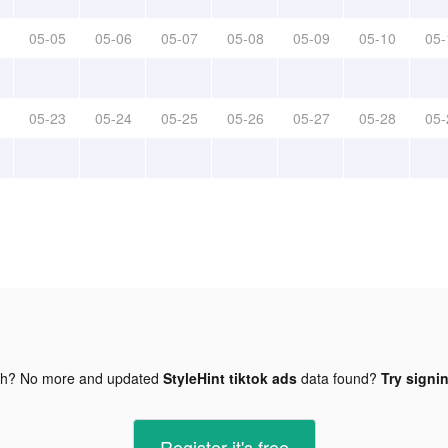
05-05
05-06
05-07
05-08
05-09
05-10
05-
05-23
05-24
05-25
05-26
05-27
05-28
05-
gh? No more and updated
StyleHint tiktok ads
data found?
Try signin
Register-it's free