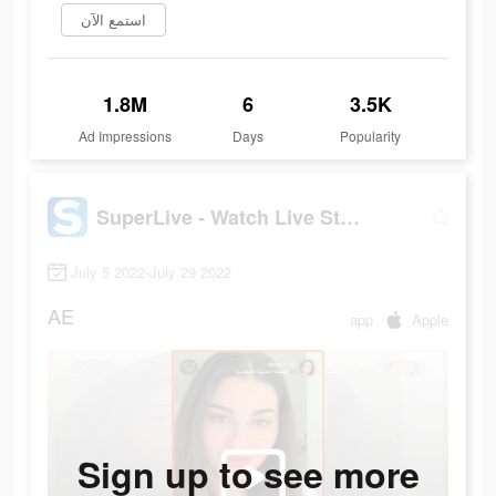
استمع الآن
1.8M
6
3.5K
Ad Impressions
Days
Popularity
SuperLive - Watch Live Streams
July 5 2022-July 29 2022
AE
app
Apple
Sign up to see more