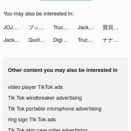
You may also be interested in:
JOJOO - Live Video & Chat tiktok ads
ブックライブ fun tiktok ads
Truck Simulator USA Car Games tiktok ads
Jackpot Crush - Casino Slots tiktok ads
寶貝大聯盟 tiktok ads
Jackpot Crush - Casino Slots tiktok ads
Quoty: motivation daily quotes tiktok ads
DigiArt: Cartoon For 3D Effect tiktok ads
Truck Simulator USA Car Games tiktok ads
ナナリズムダッシュ tiktok ads
Other content you may also be interested in
video player TikTok ads
Tik Tok windbreaker advertising
Tik Tok portable microphone advertising
ring sign Tik Tok ads
Tik Tok skin care roller advertising