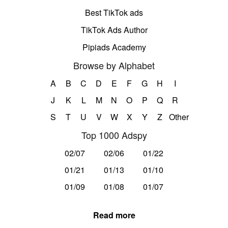
Best TikTok ads
TikTok Ads Author
Pipiads Academy
Browse by Alphabet
A
B
C
D
E
F
G
H
I
J
K
L
M
N
O
P
Q
R
S
T
U
V
W
X
Y
Z
Other
Top 1000 Adspy
02/07
02/06
01/22
01/21
01/13
01/10
01/09
01/08
01/07
Read more