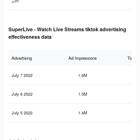
الان!
SuperLive - Watch Live Streams tiktok advertising
effectiveness data
Advertising
Ad Impressions
Total 
July 7 2022
1.6M
1.9
July 6 2022
1.5M
1.8
July 5 2022
1.4M
1.7