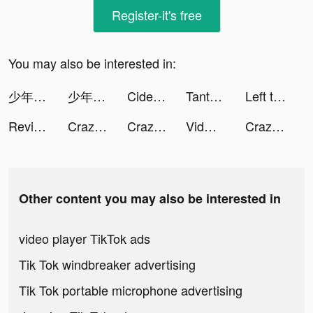
Register-it's free
You may also be interested in:
少年ジャンプ＋人気漫画が読める雑誌アプリ tiktok ads
少年ジャンプ＋人気漫画が読める雑誌アプリ tiktok ads
Cider tiktok ads
Tantan tiktok ads
Left to Survive: state of dead tiktok ads
Review game hay tiktok ads
Crazy Plane Landing tiktok ads
Crazy Plane Landing tiktok ads
Vidmix - Music Video Editor with Effects tiktok ads
Crazy Plane Landing tiktok ads
Other content you may also be interested in
video player TikTok ads
Tik Tok windbreaker advertising
Tik Tok portable microphone advertising