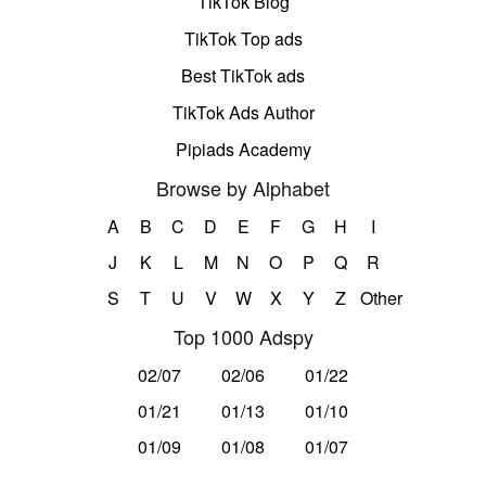
TikTok Blog
TikTok Top ads
Best TikTok ads
TikTok Ads Author
Pipiads Academy
Browse by Alphabet
A
B
C
D
E
F
G
H
I
J
K
L
M
N
O
P
Q
R
S
T
U
V
W
X
Y
Z
Other
Top 1000 Adspy
02/07
02/06
01/22
01/21
01/13
01/10
01/09
01/08
01/07