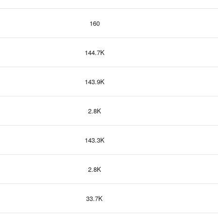
160
144.7K
143.9K
2.8K
143.3K
2.8K
33.7K