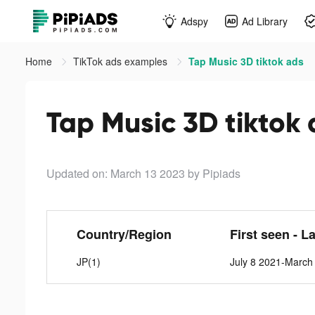
Adspy
Ad Library
Home
TikTok ads examples
Tap Music 3D tiktok ads
Tap Music 3D tiktok
Updated on: March 13 2023
by Pipiads
Country/Region
First seen - L
JP(1)
July 8 2021-March