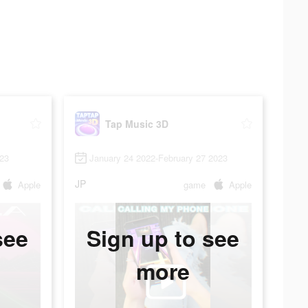
Tap Music 3D
023
January 24 2022-February 27 2023
JP
Apple
game
Apple
see
Sign up to see
more