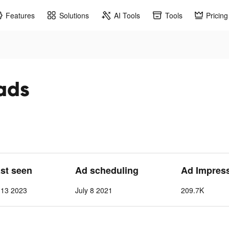
Features
Solutions
AI Tools
Tools
Pricing
 ads
ast seen
Ad scheduling
Ad Impres
 13 2023
July 8 2021
209.7K