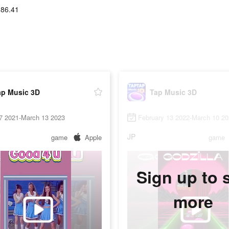
186.41
ap Music 3D
Tap Music 3D
17 2021-March 13 2023
February 13 2022-March 10 2
JP
game
Apple
game
Sign up to 
more