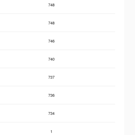
748
748
746
740
737
736
734
1