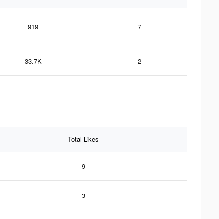
919
7
33.7K
2
Total Likes
9
3