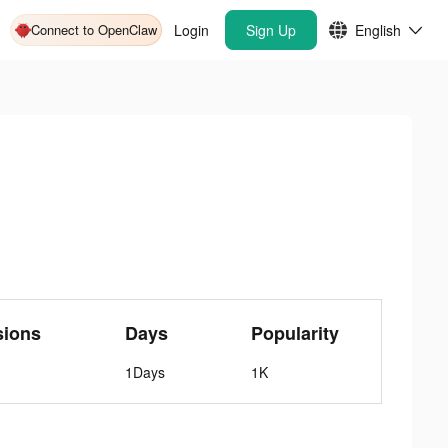
Connect to OpenClaw
Login
Sign Up
English
sions
Days
Popularity
1Days
1K