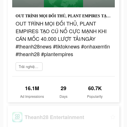
OUT TRÌNH MỌI ĐỐI THỦ, PLANT EMPIRES TẠO CÚ NỔ CỰC MẠNH KHI CÁN MỐC 40.000 LƯỢT TẢI/NGÀY #theanh28news #tiktoknews #onhaxemtin #theanh28 #plantempires
OUT TRÌNH MỌI ĐỐI THỦ, PLANT
EMPIRES TẠO CÚ NỔ CỰC MẠNH KHI
CÁN MỐC 40.000 LƯỢT TẢI/NGÀY
#theanh28news #tiktoknews #onhaxemtin
#theanh28 #plantempires
Trải nghiệm ngay
16.1M
29
60.7K
Ad Impressions
Days
Popularity
Theanh28 Entertainment