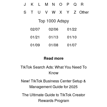
J
K
L
M
N
O
P
Q
R
S
T
U
V
W
X
Y
Z
Other
Top 1000 Adspy
02/07
02/06
01/22
01/21
01/13
01/10
01/09
01/08
01/07
Read more
TikTok Search Ads: What You Need To
Know
New! TikTok Business Center Setup &
Management Guide for 2025
The Ultimate Guide to TikTok Creator
Rewards Program