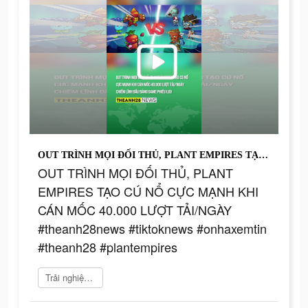
OUT TRÌNH MỌI ĐỐI THỦ, PLANT EMPIRES TẠO CÚ NỔ CỰC MẠNH KHI CÁN MỐC 40.000 LƯỢT TẢI/NGÀY #theanh28news #tiktoknews #onhaxemtin #theanh28 #plantempires
OUT TRÌNH MỌI ĐỐI THỦ, PLANT
EMPIRES TẠO CÚ NỔ CỰC MẠNH KHI
CÁN MỐC 40.000 LƯỢT TẢI/NGÀY
#theanh28news #tiktoknews #onhaxemtin
#theanh28 #plantempires
Trải nghiệm ngay