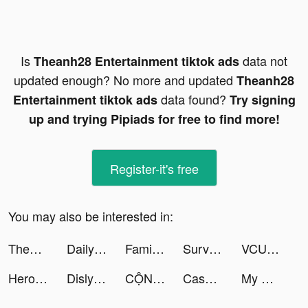
Is
data not
Theanh28 Entertainment tiktok ads
updated enough? No more and updated
Theanh28
data found?
Entertainment tiktok ads
Try signing
up and trying Pipiads for free to find more!
Register-it's free
You may also be interested in:
Theanh28 Gaming tiktok ads
Daily Yoga: Fitness+Meditation tiktok ads
Family Farm Adventure tiktok ads
Survivor!.io tiktok ads
VCUS - Video & Vlog Editor tiktok ads
Heroes of Crown tiktok ads
Dislyte tiktok ads
CỘNG ĐỒNG GAME THỦ VIỆT NAM tiktok ads
Cash Vortex - Vegas Slots tiktok ads
My Heroes: Dungeon Raid tiktok ads