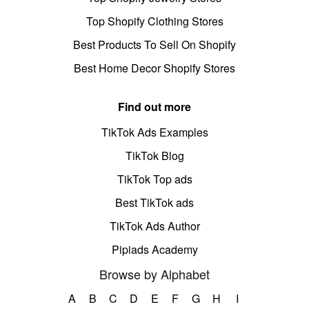
Top Shopify Clothing Stores
Best Products To Sell On Shopify
Best Home Decor Shopify Stores
Find out more
TikTok Ads Examples
TikTok Blog
TikTok Top ads
Best TikTok ads
TikTok Ads Author
Pipiads Academy
Browse by Alphabet
A
B
C
D
E
F
G
H
I