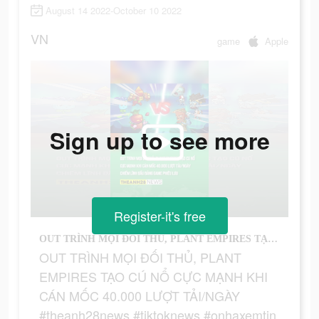
August 14 2022-October 10 2022
VN
game
Apple
Sign up to see more
Register-it's free
OUT TRÌNH MỌI ĐỐI THỦ, PLANT EMPIRES TẠO CÚ NỔ CỰC MẠNH KHI CÁN MỐC 40.000 LƯỢT TẢI/NGÀY #theanh28news #tiktoknews #onhaxemtin #theanh28 #plantempires
OUT TRÌNH MỌI ĐỐI THỦ, PLANT
EMPIRES TẠO CÚ NỔ CỰC MẠNH KHI
CÁN MỐC 40.000 LƯỢT TẢI/NGÀY
#theanh28news #tiktoknews #onhaxemtin