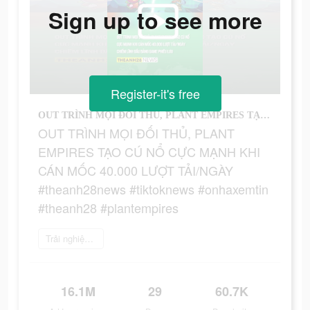
Sign up to see more
Register-it's free
OUT TRÌNH MỌI ĐỐI THỦ, PLANT EMPIRES TẠO CÚ NỔ CỰC MẠNH KHI CÁN MỐC 40.000 LƯỢT TẢI/NGÀY #theanh28news #tiktoknews #onhaxemtin #theanh28 #plantempires
OUT TRÌNH MỌI ĐỐI THỦ, PLANT
EMPIRES TẠO CÚ NỔ CỰC MẠNH KHI
CÁN MỐC 40.000 LƯỢT TẢI/NGÀY
#theanh28news #tiktoknews #onhaxemtin
#theanh28 #plantempires
Trải nghiệm ngay
16.1M
29
60.7K