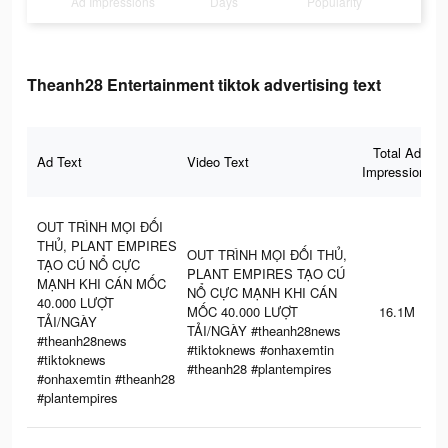
Ad Impressions
Days
Popularity
Theanh28 Entertainment tiktok advertising text
Total Ad
Ad Text
Video Text
Impressions
OUT TRÌNH MỌI ĐỐI
THỦ, PLANT EMPIRES
OUT TRÌNH MỌI ĐỐI THỦ,
TẠO CÚ NỔ CỰC
PLANT EMPIRES TẠO CÚ
MẠNH KHI CÁN MỐC
NỔ CỰC MẠNH KHI CÁN
40.000 LƯỢT
MỐC 40.000 LƯỢT
16.1M
TẢI/NGÀY
TẢI/NGÀY #theanh28news
#theanh28news
#tiktoknews #onhaxemtin
#tiktoknews
#theanh28 #plantempires
#onhaxemtin #theanh28
#plantempires