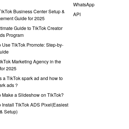
WhatsApp
ikTok Business Center Setup &
API
ement Guide for 2025
timate Guide to TikTok Creator
ds Program
 Use TikTok Promote: Step-by-
uide
ikTok Marketing Agency in the
for 2025
s a TikTok spark ad and how to
park ads？
o Make a Slideshow on TikTok?
 Install TikTok ADS Pixel(Easiest
l & Setup)