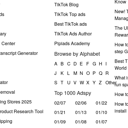
Know
y
TikTok Blog
New! T
ds
TikTok Top ads
Manag
Best TikTok ads
The Ul
ary
TikTok Ads Author
Rewar
e Center
Pipiads Academy
How to
step G
anscript Generator
Browse by Alphabet
Best T
A
B
C
D
E
F
G
H
I
World 
J
K
L
M
N
O
P
Q
R
What i
ator
S
T
U
V
W
X
Y
Z
Other
run s
Removal
Top 1000 Adspy
How t
ing Stores 2025
02/07
02/06
01/22
How to
instal
roduct Research Tool
01/21
01/13
01/10
ipping
01/09
01/08
01/07