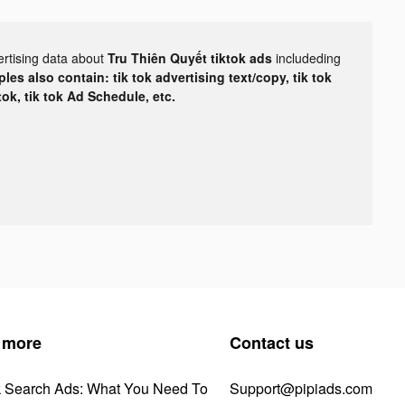
ertising data about
Tru Thiên Quyết tiktok ads
includeding
les also contain: tik tok advertising text/copy, tik tok
tok, tik tok Ad Schedule, etc.
 more
Contact us
k Search Ads: What You Need To
Support@pipiads.com