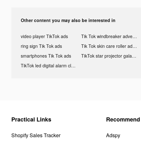
Other content you may also be interested in
video player TikTok ads
Tik Tok windbreaker advertising
ring sign Tik Tok ads
Tik Tok skin care roller advertising
smartphones Tik Tok ads
TikTok star projector galaxy night light bluetooth ads
TikTok led digital alarm clock ads
Practical Links
Recommend 
Shopify Sales Tracker
Adspy