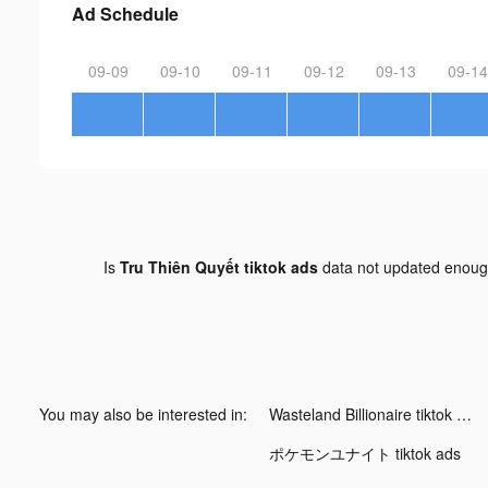
Ad Schedule
09-09
09-10
09-11
09-12
09-13
09-14
Is
Tru Thiên Quyết tiktok ads
data not updated enou
You may also be interested in:
Wasteland Billionaire tiktok ads
ポケモンユナイト tiktok ads