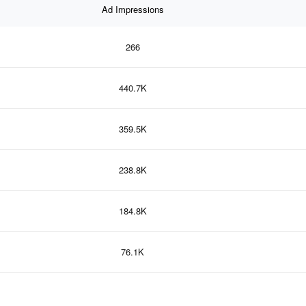
Ad Impressions
266
440.7K
359.5K
238.8K
184.8K
76.1K