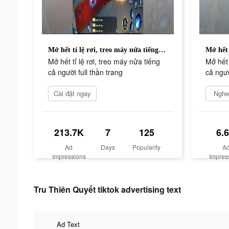
Mở hết tỉ lệ rơi, treo máy nửa tiếng cả người full thần trang
Mở hết tỉ lệ rơi, treo máy nửa tiếng
Mở hết 
cả người full thần trang
cả ngườ
Cài đặt ngay
Nghe
213.7K
7
125
6.
Ad
Days
Popularity
A
Impressions
Impres
Tru Thiên Quyết tiktok advertising text
Ad Text