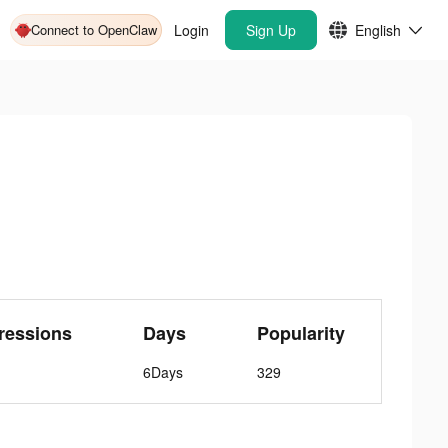
Connect to OpenClaw
Login
Sign Up
English
ressions
Days
Popularity
6Days
329