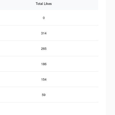
Total Likes
0
314
265
186
154
59