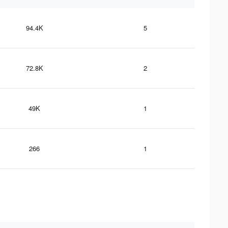
94.4K
5
72.8K
2
49K
1
266
1