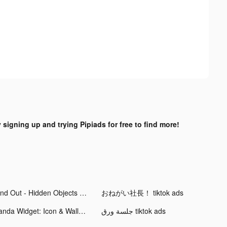
y signing up and trying Pipiads for free to find more!
Find Out - Hidden Objects tiktok ads
おねがい社長！ tiktok ads
Panda Widget: Icon & Wallpaper tiktok ads
جلسة ورق tiktok ads