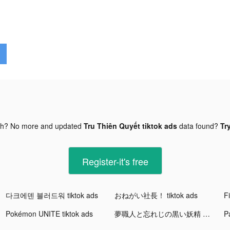
gh? No more and updated
Tru Thiên Quyết tiktok ads
data found?
Tr
Register-it's free
다크에덴 블러드워 tiktok ads
おねがい社長！ tiktok ads
Pokémon UNITE tiktok ads
夢職人と忘れじの黒い妖精 tiktok ads