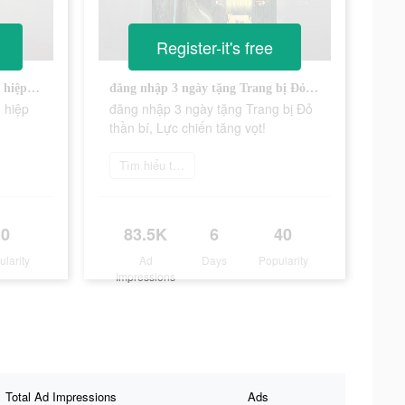
Register-it's free
Chất lượng hình ảnh mới, tiên hiệp cổ phong cực đẹp!
đăng nhập 3 ngày tặng Trang bị Đỏ thần bí, Lực chiến tăng vọt!
 hiệp
đăng nhập 3 ngày tặng Trang bị Đỏ
thần bí, Lực chiến tăng vọt!
Tìm hiểu thêm
0
83.5K
6
40
ularity
Ad
Days
Popularity
Impressions
Total Ad Impressions
Ads