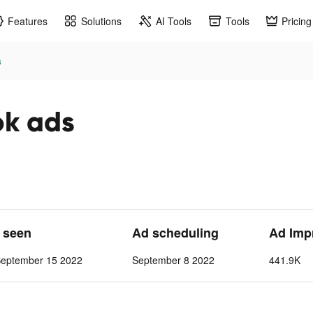
Features
Solutions
AI Tools
Tools
Pricing
s
ok ads
t seen
Ad scheduling
Ad Imp
September 15 2022
September 8 2022
441.9K