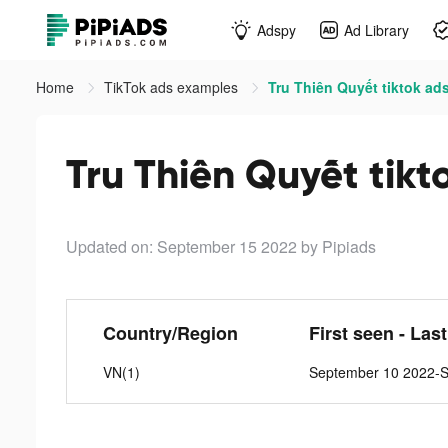
Adspy
Ad Library
Home
TikTok ads examples
Tru Thiên Quyết tiktok ad
Tru Thiên Quyết tikt
Updated on: September 15 2022
by Pipiads
Country/Region
First seen - Las
VN(1)
September 10 2022-