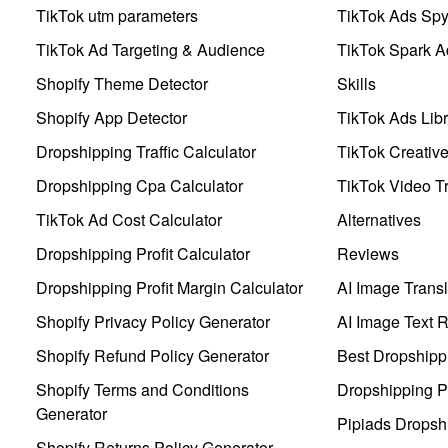
TikTok utm parameters
TikTok Ads Sp
TikTok Ad Targeting & Audience
TikTok Spark A
Shopify Theme Detector
Skills
Shopify App Detector
TikTok Ads Libr
Dropshipping Traffic Calculator
TikTok Creativ
Dropshipping Cpa Calculator
TikTok Video Tr
TikTok Ad Cost Calculator
Alternatives
Dropshipping Profit Calculator
Reviews
Dropshipping Profit Margin Calculator
AI Image Transl
Shopify Privacy Policy Generator
AI Image Text 
Shopify Refund Policy Generator
Best Dropshipp
Shopify Terms and Conditions
Dropshipping P
Generator
Pipiads Dropsh
Shopify Returns Policy Generator