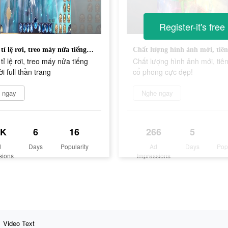
Register-it's free
Mở hết tỉ lệ rơi, treo máy nửa tiếng cả người full thần trang
tỉ lệ rơi, treo máy nửa tiếng
Chất lượng hình ảnh mới, tiên
i full thần trang
cổ phong cực đẹp!
 ngay
Nghe ngay
6K
6
16
266
5
d
Days
Popularity
Ad
Days
Pop
sions
Impressions
Video Text