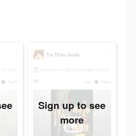
Tru Thiên Quyết
 15 2022
September 11 2022-September 16 2022
VN
Apple
app
Apple
see
Sign up to see
more