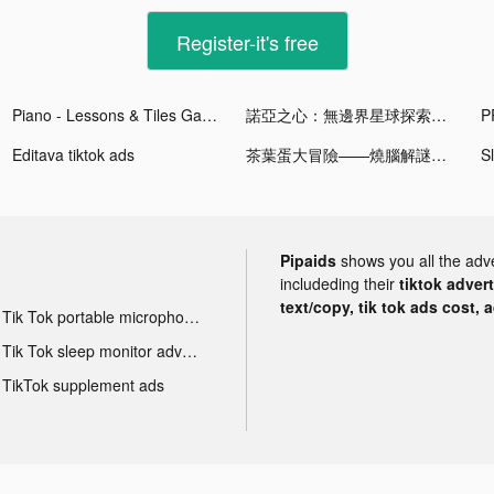
Register-it's free
Piano - Lessons & Tiles Games tiktok ads
諾亞之心：無邊界星球探索MMORPG tiktok ads
Editava tiktok ads
茶葉蛋大冒險——燒腦解謎遊戲 tiktok ads
S
Pipaids
shows you all the adv
includeding their
tiktok adver
text/copy, tik tok ads cost, 
Tik Tok portable microphone advertising
Tik Tok sleep monitor advertising
TikTok supplement ads