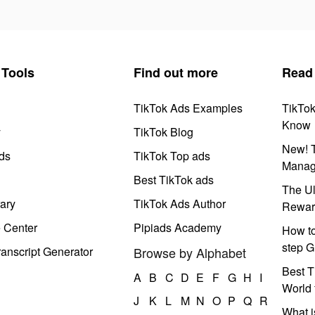
Tools
Find out more
Read
TikTok Ads Examples
TikTo
Know
y
TikTok Blog
New! T
ds
TikTok Top ads
Manag
Best TikTok ads
The Ul
ary
TikTok Ads Author
Rewar
e Center
Pipiads Academy
How to
step G
anscript Generator
Browse by Alphabet
Best T
A
B
C
D
E
F
G
H
I
World 
J
K
L
M
N
O
P
Q
R
What i