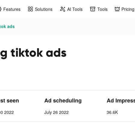
Features
Solutions
AI Tools
Tools
Pricing
tok ads
g tiktok ads
ast seen
Ad scheduling
Ad Impres
30 2022
July 26 2022
36.6K