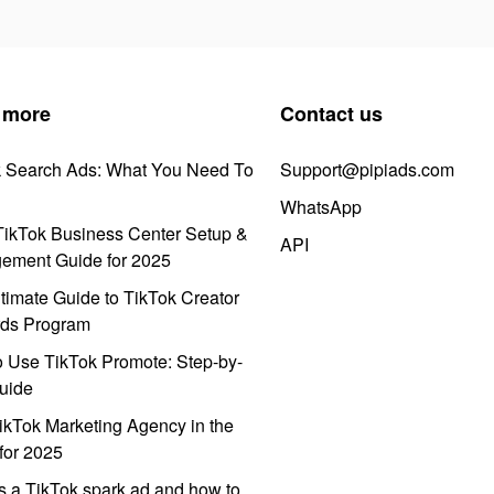
 more
Contact us
k Search Ads: What You Need To
Support@pipiads.com
WhatsApp
ikTok Business Center Setup &
API
ement Guide for 2025
timate Guide to TikTok Creator
ds Program
 Use TikTok Promote: Step-by-
uide
ikTok Marketing Agency in the
for 2025
s a TikTok spark ad and how to