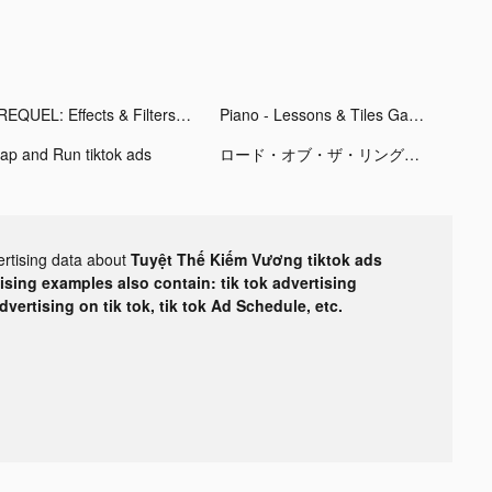
PREQUEL: Effects & Filters tiktok ads
Piano - Lessons & Tiles Games tiktok ads
lap and Run tiktok ads
ロード・オブ・ザ・リング：戦いの幕開け tiktok ads
ertising data about
Tuyệt Thế Kiếm Vương tiktok ads
tising examples also contain: tik tok advertising
advertising on tik tok, tik tok Ad Schedule, etc.