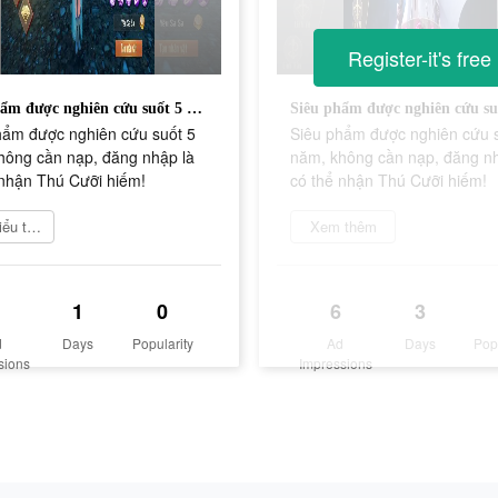
Register-it's free
Siêu phẩm được nghiên cứu suốt 5 năm, không cần nạp, đăng nhập là có thể nhận Thú Cưỡi hiếm!
hẩm được nghiên cứu suốt 5
Siêu phẩm được nghiên cứu 
hông cần nạp, đăng nhập là
năm, không cần nạp, đăng nh
 nhận Thú Cưỡi hiếm!
có thể nhận Thú Cưỡi hiếm!
Tìm hiểu thêm
Xem thêm
1
0
6
3
d
Days
Popularity
Ad
Days
Pop
sions
Impressions