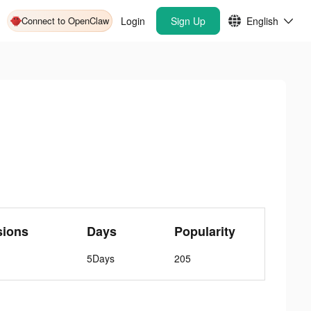
Connect to OpenClaw
Login
Sign Up
English
sions
Days
Popularity
5Days
205