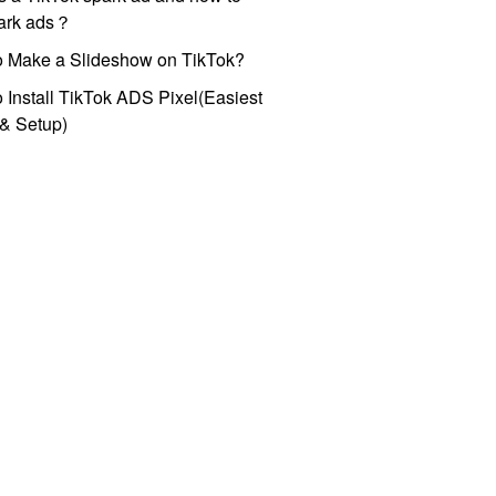
park ads？
o Make a Slideshow on TikTok?
 Install TikTok ADS Pixel(Easiest
l & Setup)