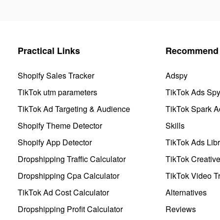
Practical Links
Recommend 
Shopify Sales Tracker
Adspy
TikTok utm parameters
TikTok Ads Sp
TikTok Ad Targeting & Audience
TikTok Spark A
Shopify Theme Detector
Skills
Shopify App Detector
TikTok Ads Libr
Dropshipping Traffic Calculator
TikTok Creativ
Dropshipping Cpa Calculator
TikTok Video Tr
TikTok Ad Cost Calculator
Alternatives
Dropshipping Profit Calculator
Reviews