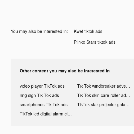
You may also be interested in:
Kwef tiktok ads
Plinko Stars tiktok ads
Other content you may also be interested in
video player TikTok ads
Tik Tok windbreaker advertising
ring sign Tik Tok ads
Tik Tok skin care roller advertising
smartphones Tik Tok ads
TikTok star projector galaxy night light bluetooth ads
TikTok led digital alarm clock ads