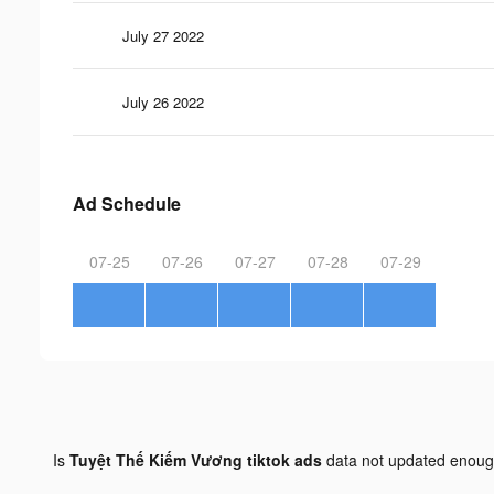
July 27 2022
July 26 2022
Ad Schedule
07-25
07-26
07-27
07-28
07-29
Is
Tuyệt Thế Kiếm Vương tiktok ads
data not updated enou