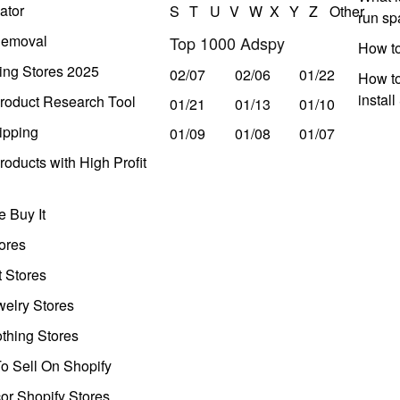
ator
S
T
U
V
W
X
Y
Z
Other
run s
Removal
Top 1000 Adspy
How t
ing Stores 2025
02/07
02/06
01/22
How to
instal
roduct Research Tool
01/21
01/13
01/10
ipping
01/09
01/08
01/07
oducts with High Profit
 Buy It
ores
t Stores
welry Stores
thing Stores
o Sell On Shopify
r Shopify Stores