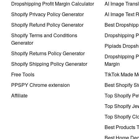
Dropshipping Profit Margin Calculator
AI Image Transl
Shopify Privacy Policy Generator
AI Image Text 
Shopify Refund Policy Generator
Best Dropshipp
Shopify Terms and Conditions
Dropshipping P
Generator
Pipiads Dropsh
Shopify Returns Policy Generator
Dropshipping Pr
Shopify Shipping Policy Generator
Margin
Free Tools
TikTok Made Me
PPSPY Chrome extension
Best Shopify St
Affiliate
Top Shopify Pe
Top Shopify Je
Top Shopify Clo
Best Products T
Best Home Deco