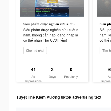
Siêu phẩm được nghiên cứu suốt 5 năm, không cần nạp, đăng nhập là có thể nhận Thú Cưỡi hiếm!
Siêu phẩm được nghiên cứu suốt 5
Siêu p
năm, không cần nạp, đăng nhập là
năm, k
có thể nhận Thú Cưỡi hiếm!
có thể
Chơi trò chơi
41
2
0
6
Ad
Days
Popularity
A
Impressions
Impres
Tuyệt Thế Kiếm Vương tiktok advertising text