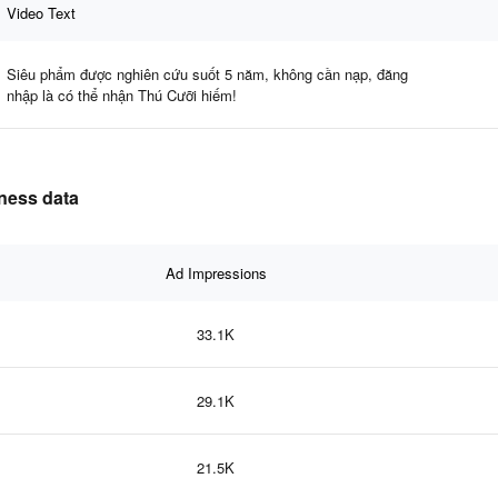
Video Text
Siêu phẩm được nghiên cứu suốt 5 năm, không cần nạp, đăng
nhập là có thể nhận Thú Cưỡi hiếm!
eness data
Ad Impressions
33.1K
29.1K
21.5K