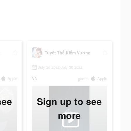
g
Tuyệt Thế Kiếm Vương
July 26 2022-July 30 2022
VN
Apple
game
Apple
see
Sign up to see
more