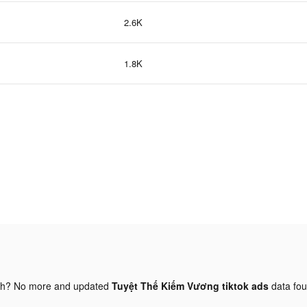
2.6K
1.8K
gh? No more and updated
Tuyệt Thế Kiếm Vương tiktok ads
data fo