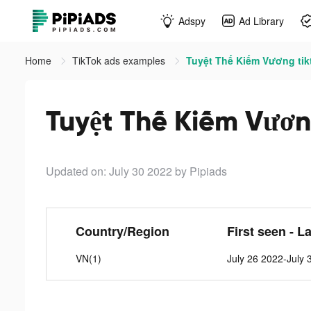
Adspy
Ad Library
Home
TikTok ads examples
Tuyệt Thế Kiếm Vương tik
Tuyệt Thế Kiếm Vươn
Updated on: July 30 2022
by Pipiads
Country/Region
First seen - L
VN(1)
July 26 2022-July 