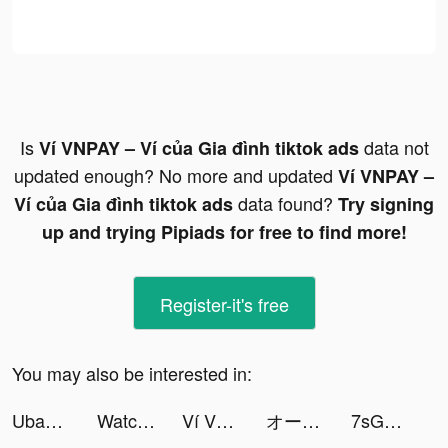
Is
data not
Ví VNPAY – Ví của Gia đình tiktok ads
updated enough? No more and updated
Ví VNPAY –
data found?
Ví của Gia đình tiktok ads
Try signing
up and trying Pipiads for free to find more!
Register-it's free
You may also be interested in:
Ubank Money App tiktok ads
Watch face_iwatchgalley tiktok ads
Ví VNPAY – Ví của Gia đình tiktok ads
オーディン：ヴァルハラ・ライジング tiktok ads
7sGood tiktok ads