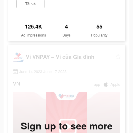
Tải về
125.4K
4
55
Ad Impressions
Days
Popularity
Ví VNPAY – Ví của Gia đình
June 14 2023-June 17 2023
VN
app
Apple
Sign up to see more