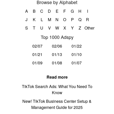
Browse by Alphabet
A
B
C
D
E
F
G
H
I
J
K
L
M
N
O
P
Q
R
S
T
U
V
W
X
Y
Z
Other
Top 1000 Adspy
02/07
02/06
01/22
01/21
01/13
01/10
01/09
01/08
01/07
Read more
TikTok Search Ads: What You Need To
Know
New! TikTok Business Center Setup &
Management Guide for 2025