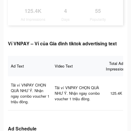
125.4K
4
55
Ad Impressions
Days
Popularity
Ví VNPAY – Ví của Gia đình tiktok advertising text
Total Ad
Ad Text
Video Text
Impressions
Tải ví VNPAY CHỌN
Tải ví VNPAY CHỌN QUÀ
QUÀ NHƯ Ý. Nhận
NHƯ Ý. Nhận ngay combo
125.4K
ngay combo voucher 1
voucher 1 triệu đồng.
triệu đồng.
Ad Schedule